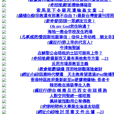
[
奇招推廣
]
派禮物傳福音
索 馬 里 下 令 砸 死 遭 輪 姦 女 童
...
2
[
腦殘白痴
]
宗教還有那裏不自由？(最新台灣壹週刊淫照
[
新奇發現
]
請一眾網友注意！
Oh my God您住响邊？
海地一教会学校发生坍塌
[
凡事感恩
]
愛因斯坦親筆信：信仰上帝幼稚 猶太非
[
瘋狂行徑
]
上帝的代言人?
牛津無聖誕
点解聖公会唔租的士話可能有上帝？
[
奇招推廣
]
最新而又最有果效救市方案
...
2
3
反思市場原教旨主義
[
教會報憂
]
踢爆 淫邪牧師觀落陰斂財
[
網址介紹
]
因應時代變遷 天主教希望透過iPod散播
香港特區政府最新款至in硬膠潮爆物: 長者卡
韓邪教在港吸學生入教
[
瘋狂行徑
]
自 稱 撒 旦 巴 西 女 街 頭 裸 跑
人獸交同聖經一樣咁雅
佩林被指動用公帑傳教
[
求情時間
]
科大畢業生淪道友劫匪
[
網址介紹
]
檢 討 淫 審 文 件 出 爐
...
2
3