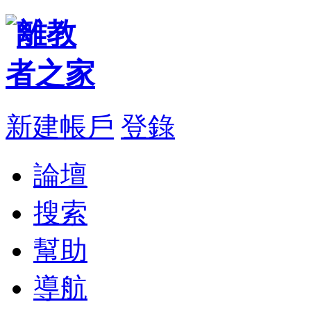
新建帳戶
登錄
論壇
搜索
幫助
導航