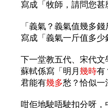
寫成「牧師，請問您甚
「義氣？義氣值幾多錢
寫成「義氣一斤值多少
下一堂教五代、宋代文
蘇軾係寫「明月
幾時
有
君能有
幾多
愁？恰似一
咁佢地駛唔駛扣分呀，