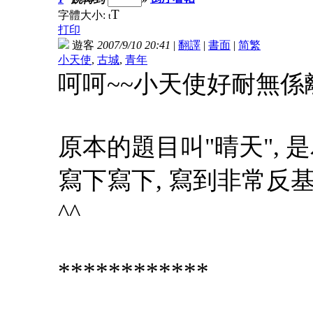
T
字體大小:
t
打印
遊客
2007/9/10 20:41
|
翻譯
|
書面
|
简
繁
小天使
,
古城
,
青年
呵呵~~小天使好耐無係離
原本的題目叫"晴天", 
寫下寫下, 寫到非常反基f
^^
************