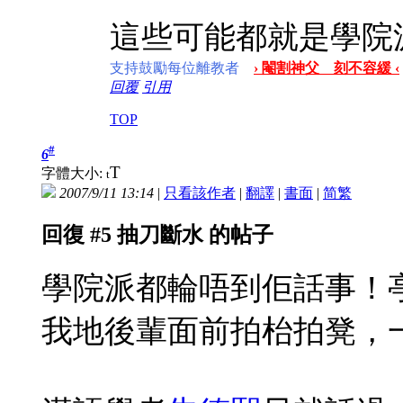
這些可能都就是學院
支持鼓勵每位離教者
› 閹割神父 刻不容緩 ‹
回覆
引用
TOP
#
6
T
字體大小:
t
2007/9/11 13:14
|
只看該作者
|
翻譯
|
書面
|
简
繁
回復 #5 抽刀斷水 的帖子
學院派都輪唔到佢話事！
我地後輩面前拍枱拍凳，