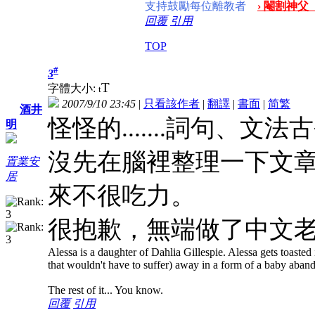
支持鼓勵每位離教者
› 閹割神父
回覆
引用
TOP
#
3
T
字體大小:
t
2007/9/10 23:45
|
只看該作者
|
翻譯
|
書面
|
简
繁
酒井
怪怪的.......詞句、
明
沒先在腦裡整理一下文
置業安
居
來不很吃力。
很抱歉，無端做了中文老師呢.
Alessa is a daughter of Dahlia Gillespie. Alessa gets toasted i
that wouldn't have to suffer) away in a form of a baby aban
The rest of it... You know.
回覆
引用