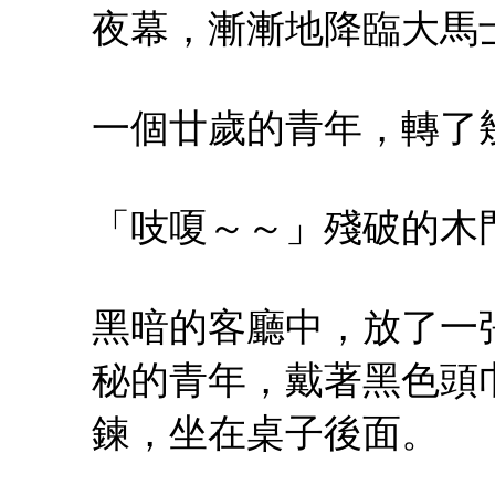
夜幕，漸漸地降臨大馬
一個廿歲的青年，轉了
「吱嗄～～」殘破的木
黑暗的客廳中，放了一
秘的青年，戴著黑色頭
鍊，坐在桌子後面。