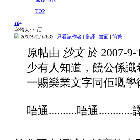
TOP
#
10
T
字體大小:
t
2007/9/12 00:33
|
只看該作者
|
翻譯
|
書面
|
简
繁
原帖由
沙文
於 2007-9-
少有人知道，饒公係識
一賜樂業文字同佢嘅學術
唔通..........唔通.......