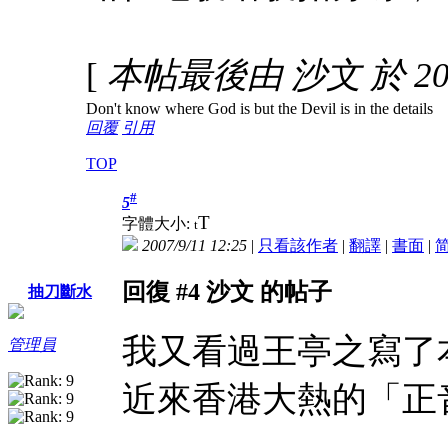
[
本帖最後由 沙文 於 2007
Don't know where God is but the Devil is in the details
回覆
引用
TOP
#
5
T
字體大小:
t
2007/9/11 12:25
|
只看該作者
|
翻譯
|
書面
|
回復 #4 沙文 的帖子
抽刀斷水
我又看過王亭之寫了
管理員
近來香港大熱的「正