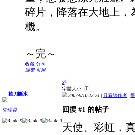
碎片，降落在大地上，
機。
～完～
收藏
分享
回覆
引用
#
2
T
字體大小:
t
抽刀斷水
2007/9/10 22:21
|
只看該作者
|
回復 #1 的帖子
管理員
天使、彩虹，