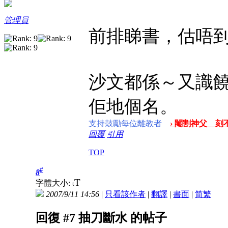
管理員
前排睇書，估唔
沙文都係～又識
佢地個名。
支持鼓勵每位離教者
› 閹割神父 刻不
回覆
引用
TOP
#
8
T
字體大小:
t
2007/9/11 14:56
|
只看該作者
|
翻譯
|
書面
|
简
繁
回復 #7 抽刀斷水 的帖子