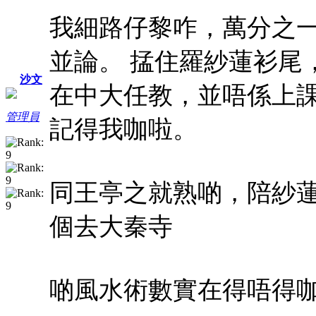
我細路仔黎咋，萬分之
並論。
掹住羅紗蓮衫尾
沙文
在中大任教，並唔係上
管理員
記得我咖啦。
同王亭之就熟啲，陪紗
個去大秦寺
啲風水術數實在得唔得