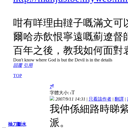
咁有咩理由韃子嘅滿文可
爾哈赤飲恨寧遠嘅薊遼督師
百年之後，教我如何面對
Don't know where God is but the Devil is in the details
回覆
引用
TOP
#
7
T
字體大小:
t
2007/9/11 14:31
|
只看該作者
|
翻譯
|
我仲係細路時睇
派。
抽刀斷水