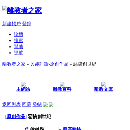
新建帳戶
登錄
論壇
搜索
幫助
導航
離教者之家
»
興趣討論‧原創作品
» 惡搞創世紀
主網站
離教百科
離教文庫
返回列表
回覆
發帖
[原創作品]
惡搞創世紀
#
1
跳轉到
»
倒序看帖