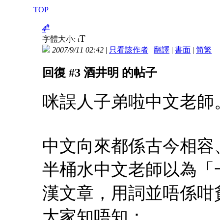
TOP
#
4
T
字體大小:
t
2007/9/11 02:42
|
只看該作者
|
翻譯
|
書面
|
简
繁
回復 #3 酒井明 的帖子
咪誤人子弟啦中文老師
中文向來都係古今相容
半桶水中文老師以為「
漢文章，用詞並唔係咁
大家知唔知：