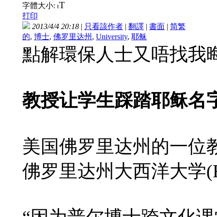
T
字體大小:
t
打印
2013/4/4 20:18
|
只看該作者
|
翻譯
|
書面
|
简
繁
的
,
博士
,
佛罗里达州
,
University
,
耶稣
點解環保人士又唔找我晦
教授让学生踩踏耶稣名字
美国佛罗里达州的一位
佛罗里达州大西洋大学(Flor
“因为普尔博士跨文化