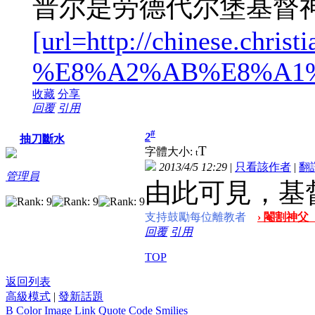
普尔是劳德代尔堡基督神的
[url=http://chine
%E8%A2%AB%E8%A1%8C%
收藏
分享
回覆
引用
#
2
抽刀斷水
T
字體大小:
t
2013/4/5 12:29
|
只看該作者
|
翻
管理員
由此可見，基
支持鼓勵每位離教者
› 閹割神父
回覆
引用
TOP
返回列表
高級模式
|
發新話題
B
Color
Image
Link
Quote
Code
Smilies