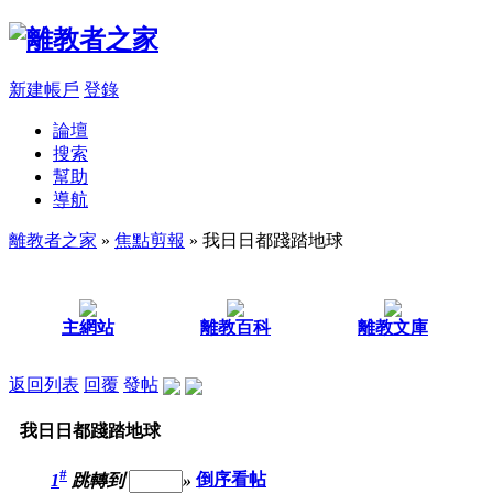
新建帳戶
登錄
論壇
搜索
幫助
導航
離教者之家
»
焦點剪報
» 我日日都踐踏地球
主網站
離教百科
離教文庫
返回列表
回覆
發帖
我日日都踐踏地球
#
1
跳轉到
»
倒序看帖