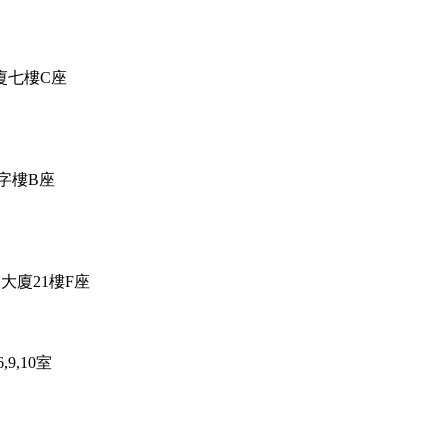
廈七樓C座
字樓B座
大廈21樓F座
9,10室