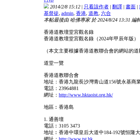
2014/2/8 15:12
|
只看該作者
|
翻譯
|
書面
|
基督徒
,
admin
,
香港
,
道教
,
六合
本帖最後由 哈佛專家 於 2024/8/24 13:31 編
香港道教壇堂宮觀名錄
香港道教壇堂宮觀名錄（2024年甲辰年版）
（本文主要根據香港道教聯合會的網站的道
道堂一覽
香港道教聯合會
地址：香港九龍長沙灣青山道156號永基商
電話：23964881
網址：
http://www.hktaoist.org.hk/
地區︰香港島
1. 通善壇
電話︰3105 3473
地址︰香港中環皇后大道中184-192號恒隆大
網址：
http://www.tst.hk