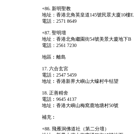
+86. 新明聖教
地址：香港北角英皇道145號民眾大廈10樓E
電話：2571 8649
+87. 聖明壇
地址：香港北角繼園街54號美景大廈地下B
電話：2561 7230
地區︰離島
17. 六合玄宮
電話︰2547 5459
地址︰香港新界大嶼山大蠔村牛牯望
18. 正善精舍
電話︰9645 4137
地址︰香港大嶼山梅窩鹿地塘村50號
補充︰
+88. 飛雁洞佛道社（第二分壇）