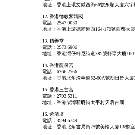
地址︰香港上環文咸西街66號永順大廈六字
12. 香港德教紫靖閣
電話︰2547 9030
地址︰香港上環德輔道西164-170號西都大廈
13. 積善堂
電話︰2573 6906
地址︰香港灣仔軒尼詩道385號軒寧大廈100
14. 香港龍泉宮
電話︰6366 2566
地址︰香港北角渣華道52-60A號胡日皆大廈
15. 香港三玄宮
電話︰2703 5311
地址︰香港柴灣新廈街太平村天后古廟
16. 紫清壇
電話︰3594 6749
地址︰香港北角書局街25號美輪大廈13樓I