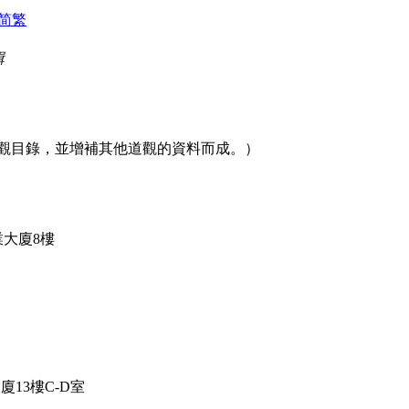
简
繁
輯
觀目錄，並增補其他道觀的資料而成。）
業大廈8樓
廈13樓C-D室