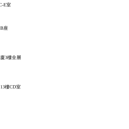
-E室
樓B座
大廈3樓全層
13樓CD室