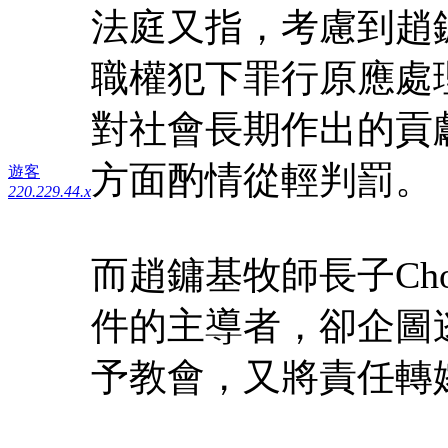
法庭又指，考慮到趙
職權犯下罪行原應處
對社會長期作出的貢
方面酌情從輕判罰。
遊客
220.229.44.x
而趙鏞基牧師長子Cho
件的主導者，卻企圖
予教會，又將責任轉