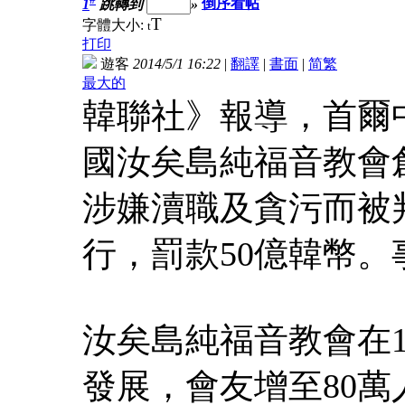
1
跳轉到
»
倒序看帖
T
字體大小:
t
打印
遊客
2014/5/1 16:22
|
翻譯
|
書面
|
简
繁
最大的
韓聯社》報導，首爾
國汝矣島純福音教會創
涉嫌瀆職及貪污而被
行，罰款50億韓幣
汝矣島純福音教會在1
發展，會友增至80