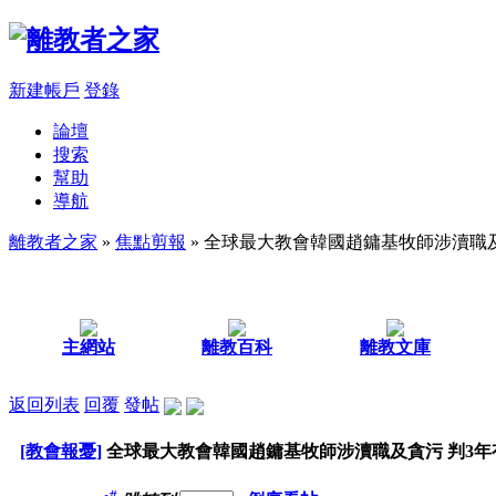
新建帳戶
登錄
論壇
搜索
幫助
導航
離教者之家
»
焦點剪報
» 全球最大教會韓國趙鏞基牧師涉瀆職
主網站
離教百科
離教文庫
返回列表
回覆
發帖
[教會報憂]
全球最大教會韓國趙鏞基牧師涉瀆職及貪污 判3年
#