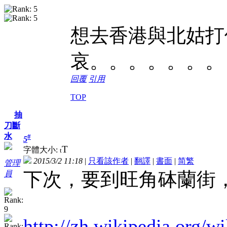
想去香港與北姑打
哀。。。。。。。
回覆
引用
TOP
抽
刀斷
水
#
5
T
字體大小:
t
2015/3/2 11:18
|
只看該作者
|
翻譯
|
書面
|
简
繁
管理
下次，要到旺角砵蘭街
員
http://zh.wikipedia.