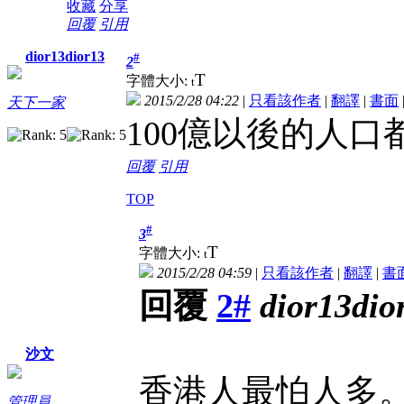
收藏
分享
回覆
引用
dior13dior13
#
2
T
字體大小:
t
2015/2/28 04:22
|
只看該作者
|
翻譯
|
書面
天下一家
100億以後的人
回覆
引用
TOP
#
3
T
字體大小:
t
2015/2/28 04:59
|
只看該作者
|
翻譯
|
書
回覆
2#
dior13dio
沙文
香港人最怕人多
管理員