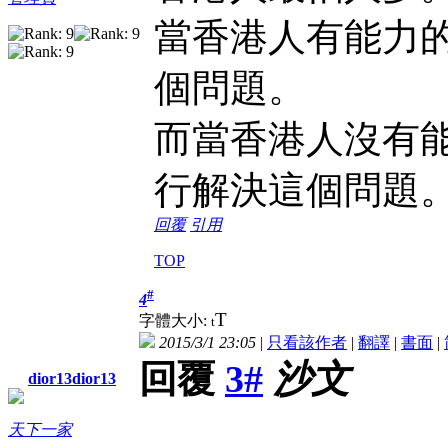
當香港人有能力
個問題。
而當香港人沒有
行解決這個問題
回覆
引用
TOP
#
4
T
字體大小:
t
2015/3/1 23:05
|
只看該作者
|
翻譯
|
書面
|
回覆
3#
沙文
dior13dior13
天下一家