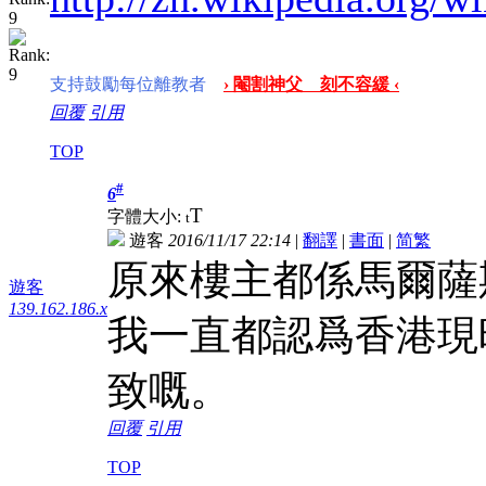
支持鼓勵每位離教者
› 閹割神父 刻不容緩 ‹
回覆
引用
TOP
#
6
T
字體大小:
t
遊客
2016/11/17 22:14
|
翻譯
|
書面
|
简
繁
原來樓主都係馬爾薩
遊客
139.162.186.x
我一直都認爲香港現
致嘅。
回覆
引用
TOP