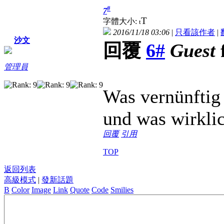
#
7
T
字體大小:
t
2016/11/18 03:06
|
只看該作者
|
沙文
回覆
6#
Guest
管理員
Was vernünftig i
und was wirklich
回覆
引用
TOP
返回列表
高級模式
|
發新話題
B
Color
Image
Link
Quote
Code
Smilies