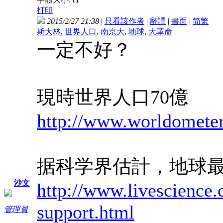
t
打印
2015/2/27 21:38
|
只看該作者
|
翻譯
|
書面
|
简
繁
斯大林
,
世界人口
,
南京大
,
地球
,
大革命
一定不好？
現時世界人口70億
http://www.worldometer
据科学界估計，地球最
沙文
http://www.livescience.
support.html
管理員