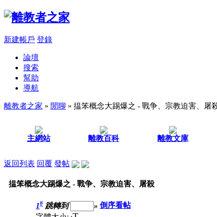
新建帳戶
登錄
論壇
搜索
幫助
導航
離教者之家
»
閒聊
» 揾笨概念大踢爆之 - 戰争、宗教迫害、屠
主網站
離教百科
離教文庫
返回列表
回覆
發帖
揾笨概念大踢爆之 - 戰争、宗教迫害、屠殺
#
1
跳轉到
»
倒序看帖
T
字體大小: