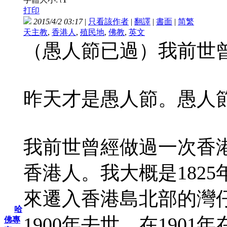
t
打印
2015/4/2 03:17
|
只看該作者
|
翻譯
|
書面
|
简
繁
天主教
,
香港人
,
殖民地
,
佛教
,
英文
（愚人節已過）我前世
昨天才是愚人節。愚人
我前世曾經做過一次香
香港人。我大概是182
來遷入香港島北部的灣
哈
1900年去世。在1901
佛專