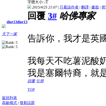
T
字體大小:
t
2015/4/25 21:07
|
只看該作者
|
翻譯
|
書面
|
简
回覆
3#
哈佛專家
dior13dior13
天下一家
告訴你，我才是英
我每天不吃薯泥酸
我是塞爾特裔，就
回覆
引用
TOP
返回列表
高級模式
|
發新話題