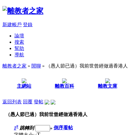
新建帳戶
登錄
論壇
搜索
幫助
導航
離教者之家
»
閒聊
» （愚人節已過）我前世曾經做過香港人
主網站
離教百科
離教文庫
返回列表
回覆
發帖
（愚人節已過）我前世曾經做過香港人
#
1
跳轉到
»
倒序看帖
T
字體大小: