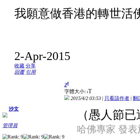
我願意做香港的轉世活
2-Apr-2015
收藏
分享
回覆
引用
#
2
T
字體大小:
t
2015/4/2 03:53
|
只看該作者
|
翻
沙文
（愚人節已
管理員
哈佛專家 發表於 2