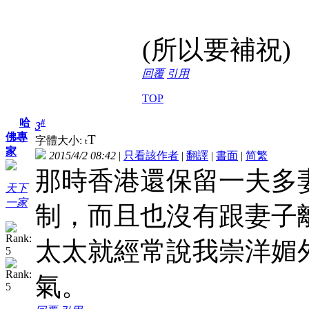
(所以要補祝)
回覆
引用
TOP
哈
#
3
佛專
T
字體大小:
t
家
2015/4/2 08:42
|
只看該作者
|
翻譯
|
書面
|
简
繁
那時香港還保留一夫多
天下
一家
制，而且也沒有跟妻子
太太就經常說我崇洋媚
氣。