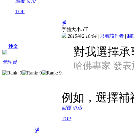
回覆
引用
TOP
#
4
T
字體大小:
t
2015/4/2 10:04
|
只看該作者
|
翻
沙文
對我選擇承
管理員
哈佛專家 發表於 2
例如，選擇補祝A
回覆
引用
TOP
#
5