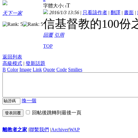
T
字體大小:
t
2016/1/3 13:56
|
只看該作者
|
翻譯
|
書面
|
天下一家
信基督教的100份
回覆
引用
TOP
返回列表
高級模式
|
發新話題
B
Color
Image
Link
Quote
Code
Smilies
換一個
回帖後跳轉到最後一頁
發表回覆
離教者之家
|
聯繫我們
|
Archiver
|
WAP