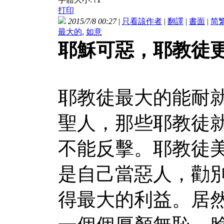
t
打印
2015/7/8 00:27
|
只看該作者
|
翻譯
|
書面
|
简
最大的
,
如意
耶穌可惡，耶教徒
耶教徒最大的能耐
聖人，那些耶教徒
不能反擊。耶教徒
是自己當惡人，勸
得最大的利益。居