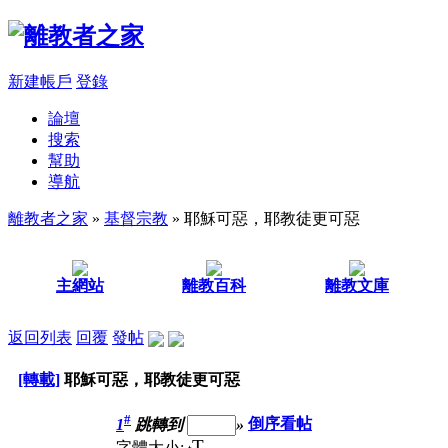
新建帳戶
登錄
論壇
搜索
幫助
導航
離教者之家
»
基督宗教
» 耶穌可惡，耶教徒更可惡
主網站
離教百科
離教文庫
返回列表
回覆
發帖
[轉載]
耶穌可惡，耶教徒更可惡
#
1
跳轉到
»
倒序看帖
T
字體大小: