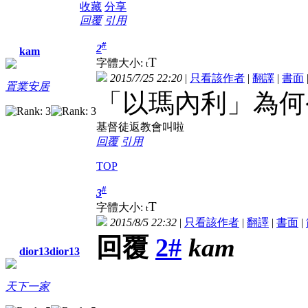
收藏
分享
回覆
引用
#
2
kam
T
字體大小:
t
2015/7/25 22:20
|
只看該作者
|
翻譯
|
書面
置業安居
「以瑪內利」為何
基督徒返教會叫啦
回覆
引用
TOP
#
3
T
字體大小:
t
2015/8/5 22:32
|
只看該作者
|
翻譯
|
書面
|
回覆
2#
kam
dior13dior13
天下一家