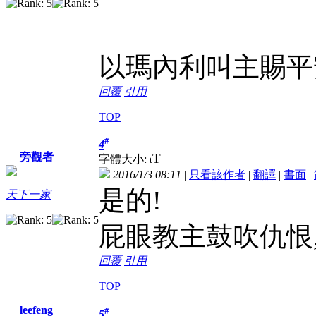
以瑪內利叫主賜平
回覆
引用
TOP
#
4
T
旁觀者
字體大小:
t
2016/1/3 08:11
|
只看該作者
|
翻譯
|
書面
|
是的!
天下一家
屁眼教主鼓吹仇恨
回覆
引用
TOP
leefeng
#
5