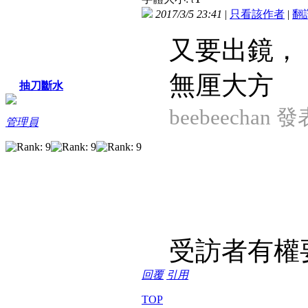
2017/3/5 23:41
|
只看該作者
|
翻
又要出鏡，
無厘大方
抽刀斷水
beebeechan 發
管理員
受訪者有權要
回覆
引用
TOP