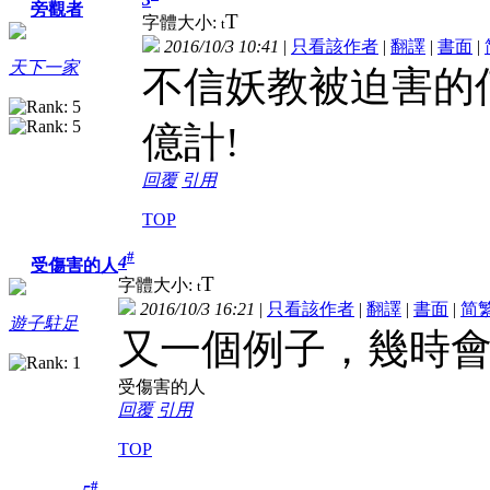
旁觀者
T
字體大小:
t
2016/10/3 10:41
|
只看該作者
|
翻譯
|
書面
|
天下一家
不信妖教被迫害的
億計!
回覆
引用
TOP
#
4
受傷害的人
T
字體大小:
t
2016/10/3 16:21
|
只看該作者
|
翻譯
|
書面
|
简
遊子駐足
又一個例子，幾時會
受傷害的人
回覆
引用
TOP
#