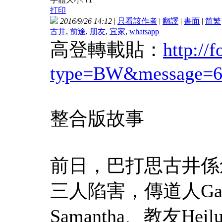
t
打印
2016/9/26 14:12
|
只看該作者
|
翻譯
|
書面
|
简
繁
古井
,
前途
,
朋友
,
宜家
,
whatsapp
高登轉載貼：
http://
type=BW&message=6
整合版故事
前日，巴打思古井係創
三人陷害，傳道人Ga
Samantha、教友H