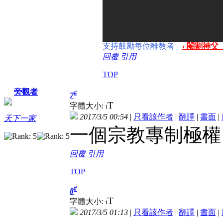
支持鼓勵每位離教者
› 閹割神父
回覆
引用
TOP
旁觀者
#
7
T
字體大小:
t
2017/3/5 00:54
|
只看該作者
|
翻譯
|
書面
|
天下一家
一個宗教專制極權
回覆
引用
TOP
#
8
T
字體大小:
t
2017/3/5 01:13
|
只看該作者
|
翻譯
|
書面
|