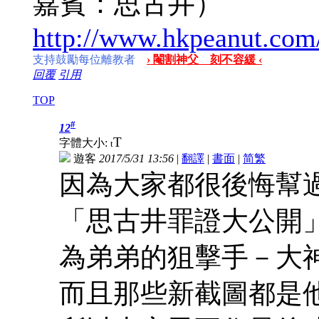
嘉賓：思古井）
http://www.hkpeanut.com
支持鼓勵每位離教者
› 閹割神父 刻不容緩 ‹
回覆
引用
TOP
#
12
T
字體大小:
t
遊客
2017/5/31 13:56
|
翻譯
|
書面
|
简
繁
因為大家都很後悔幫
「思古井罪證大公開」
為弟弟的狙擊手－大
而且那些新截圖都是