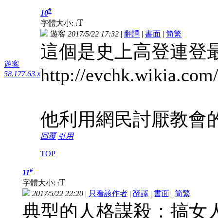
#
10
T
字體大小:
t
遊客
2017/5/22 17:32
|
翻譯
|
書面
|
简
繁
這個是史上高登連登
遊客
http://evchk.wik
58.177.63.x
他利用網民討厭教會
回覆
引用
TOP
#
11
T
字體大小:
t
2017/5/22 22:20
|
只看該作者
|
翻譯
|
書面
|
简
繁
典型的人格謀殺：搞女