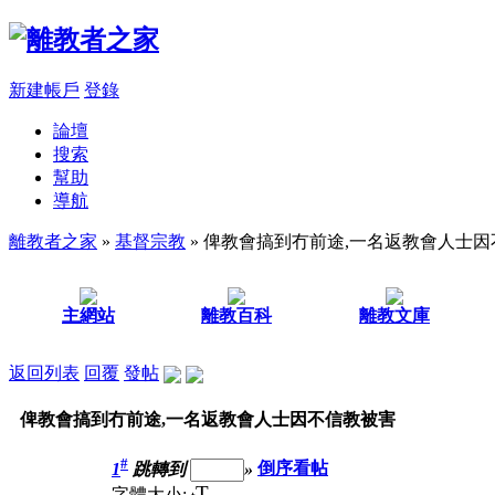
新建帳戶
登錄
論壇
搜索
幫助
導航
離教者之家
»
基督宗教
» 俾教會搞到冇前途,一名返教會人士
主網站
離教百科
離教文庫
返回列表
回覆
發帖
俾教會搞到冇前途,一名返教會人士因不信教被害
#
1
跳轉到
»
倒序看帖
T
字體大小: