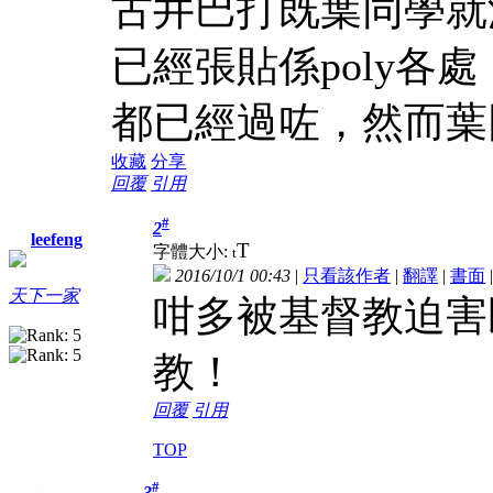
古井巴打既葉同學就
已經張貼係poly各
都已經過咗，然而葉
收藏
分享
回覆
引用
#
2
leefeng
T
字體大小:
t
2016/10/1 00:43
|
只看該作者
|
翻譯
|
書面
天下一家
咁多被基督教迫害
教！
回覆
引用
TOP
#
3