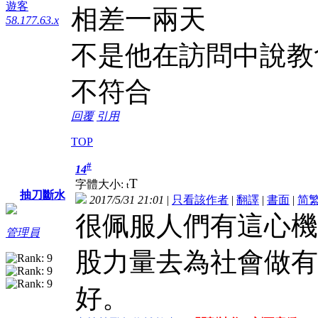
遊客
相差一兩天
58.177.63.x
不是他在訪問中說教
不符合
回覆
引用
TOP
#
14
T
字體大小:
t
抽刀斷水
2017/5/31 21:01
|
只看該作者
|
翻譯
|
書面
|
简
很佩服人們有這心機
管理員
股力量去為社會做有
好。