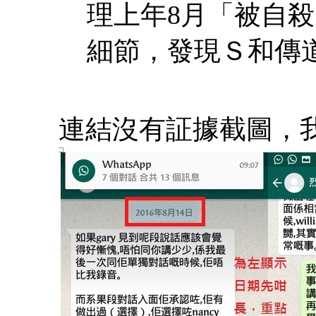
理上年8月「被自
細節，發現Ｓ和傳
連結沒有証據截圖，