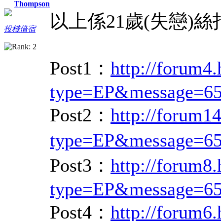
Thompson
以上係21歲(失戀)
投棧借宿
Post1：
http://forum4
type=EP&message=6
Post2：
http://forum1
type=EP&message=6
Post3：
http://forum8
type=EP&message=6
Post4：
http://forum6