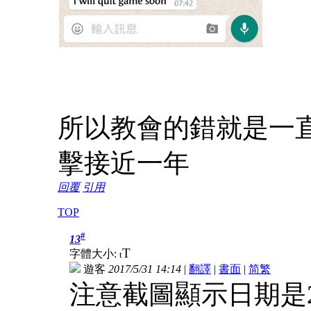
所以教會的錯就是一
擊接近一年
回覆
引用
TOP
#
13
T
字體大小:
t
遊客
2017/5/31 14:14
|
翻譯
|
書面
|
简
繁
注意截圖顯示日期是2