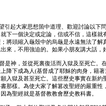
希望引起大家思想箇中道理、歡迎討論以下
，就下一個決定或定論，信或不信，這樣就
理；將頭縮入龜殼中的烏龜是永遠無法了解
說出來，不用強迫的。如果小朋友講大話，
督是神，並從死裏復活而入獄及至死亡。在
上降下成為人(基督成了耶穌的肉身，籍著
甘願入獄及甚至死亡。這些歷史事實在新約
科書那樣。為使大家了解篡改聖經的嚴重性
，因為聖經就是基督教教會歷史教科書。