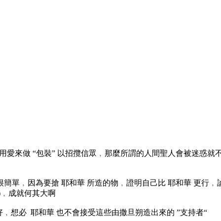
用愛來做 “包裝” 以招攬信眾﹐那麼所謂的人間聖人會被迷惑就不
簡單﹐因為要搶 耶和華 所造的物﹐證明自己比 耶和華 更行﹐
者)﹐成就何其大啊
多好﹐想必 耶和華 也不會接受這些由撒旦朔造出來的 ”支持者“