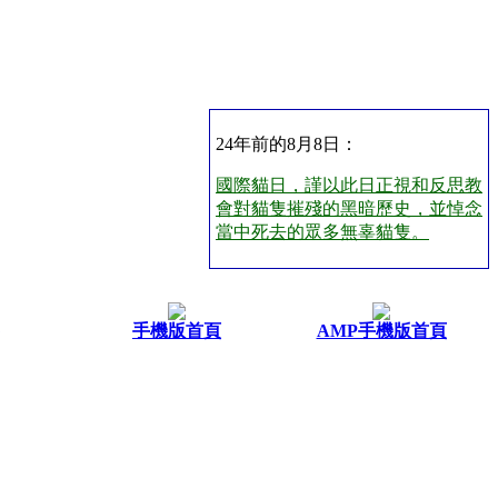
24年前的8月8日：
國際貓日，謹以此日正視和反思教
會對貓隻摧殘的黑暗歷史，並悼念
當中死去的眾多無辜貓隻。
手機版首頁
AMP手機版首頁