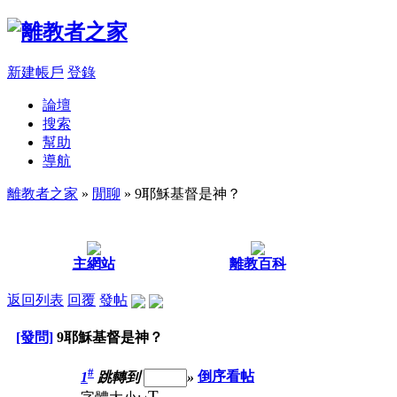
新建帳戶
登錄
論壇
搜索
幫助
導航
離教者之家
»
閒聊
» 9耶穌基督是神？
主網站
離教百科
返回列表
回覆
發帖
[發問]
9耶穌基督是神？
#
1
跳轉到
»
倒序看帖
T