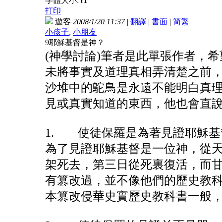
字體大小:
t
打印
遊客
2008/1/20 11:37
|
翻譯
|
書面
|
简
繁
小孩子
,
小朋友
9耶穌基督是神？
(神學討論)筆者是此單張作者，
未將事實及道理真相弄清楚之前
沙堆中的鴕鳥是永遠不能明白真
見或真實知道的東西，他也會直
1. 使徒保羅是為著見證耶穌基
為了見證耶穌基督是一位神，從天
架死去，第三日從死裏復活，而
有篡改過，並不像他們的歷史教
本篡改侵華史實歷史教科書一般