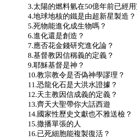
3.太陽的燃料氫在50億年前已經
4.地球地核的鐵是由超新星製造？
5.死物能進化成生物嗎？
6.進化還是創造？
7.應否花金錢研究進化論？
8.基督教因信稱義的定義？
9.耶穌基督是神？
10.教宗教令是否偽神學謬理？
11.恐龍化石是大洪水證據？
12.天主教因信成義的定義？
13.齊天大聖帶你大話西遊
14.國家性歷史文獻也不雅送檢？
15.撒播單張的人
16.已死細胞能複製復活？