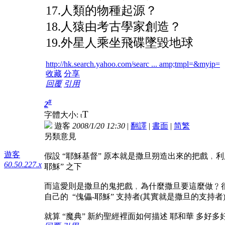
17.人類的物種起源？
18.人猿由考古學家創造？
19.外星人乘坐飛碟墜毀地球
http://hk.search.yahoo.com/searc ... amp;tmpl=&myip=
收藏
分享
回覆
引用
#
2
T
字體大小:
t
遊客
2008/1/20 12:30
|
翻譯
|
書面
|
简
繁
另類意見
遊客
假設 “耶穌基督” 原本就是撒旦朔造出來的把戲﹐利
60.50.227.x
耶穌” 之下
而這愛則是撒旦的鬼把戲﹐為什麼撒旦要這麼做﹖很
自己的 “傀儡-耶穌” 支持者(其實就是撒旦的支持
就算 “魔典” 新約聖經裡面如何描述 耶和華 多好