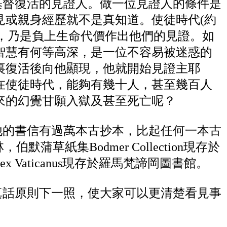
基督復活的見證人。做一位見證人的條件是
見或親身經歷就不是真知道。使徒時代(約
口，乃是負上生命代價作出他們的見證。如
智慧有何等高深，是一位不容易被迷惑的
裏復活後向他顯現，他就開始見證主耶
在使徒時代，能夠有幾十人，甚至幾百人
來的幻覺甘願入獄及甚至死亡呢？
他的書信有過萬本古抄本，比起任何一本古
伯默蒲草紙集Bodmer Collection現存於
x Vaticanus現存於羅馬梵諦岡圖書館。
真話原則下一照，使大家可以更清楚看見事