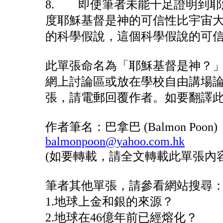
8. 即使筆者未能十足證明到
度耶穌基督是神的可信性比宇宙
的科學假說，這個科學假說的可
此單張命名為「耶穌基督是神？
網上討論區或放在學校自由講場
張，請電郵回覆作者。如要翻譯
作者筆名：巴拿巴 (Balmon Poon)
balmonpoon@yahoo.com.hk
(如要轉載，請全文轉載此單張內容
筆者其他單張，請參看網站搜尋：
1.地球上金和銀的來源？
2.地球在46億年前已經熔化？