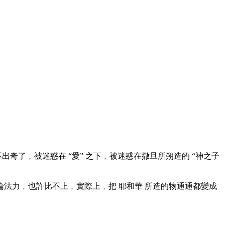
出奇了﹐被迷惑在 “愛” 之下﹐被迷惑在撒旦所朔造的 “神之子
論法力﹐也許比不上﹐實際上﹐把 耶和華 所造的物通通都變成