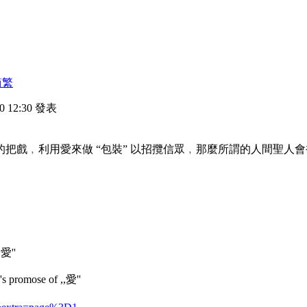
简
繁
-20 12:30 發表
來的把戲﹐利用愛來做 “包裝” 以招攬信眾﹐那麼所謂的人間聖人會
,愛''
s promose of ,,愛''