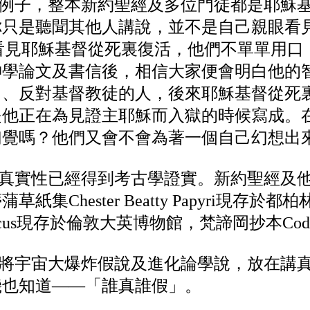
一例子，整本新約聖經及多位門徒都是耶穌
只是聽聞其他人講說，並不是自己親眼看
是親眼看見耶穌基督從死裏復活，他們不單單用
神學論文及書信後，相信大家便會明白他的
富、反對基督教徒的人，後來耶穌基督從死
是他正在為見證主耶穌而入獄的時候寫成。
幻覺嗎？他們又會不會為著一個自己幻想出
的真實性已經得到考古學證實。新約聖經及
ester Beatty Papyri現存於都柏林，
iticus現存於倫敦大英博物館，梵諦岡抄本Code
，將宇宙大爆炸假說及進化論學說，放在講
機也知道——「誰真誰假」。