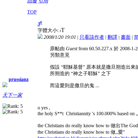
回覆
引用
TOP
#
3
T
字體大小:
t
2008/1/20 19:01
|
只看該作者
|
翻譯
|
書面
|
原帖由
Guest
from 60.50.227.x 於 2008-1
另類意見
假設 “耶穌基督” 原本就是撒旦朔造出
所朔造的 “神之子耶穌” 之下
prussianz
而這愛則是撒旦的鬼 ...
天下一家
o yes ,
the holy S**t
Christiannity 's 100.000% based on ,
the Christians do really know how to 做出The God'
the Christians do really know how to 做,,愛''