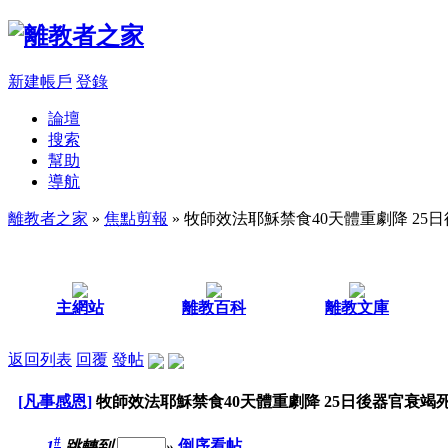
新建帳戶
登錄
論壇
搜索
幫助
導航
離教者之家
»
焦點剪報
» 牧師效法耶穌禁食40天體重劇降 25
主網站
離教百科
離教文庫
返回列表
回覆
發帖
[凡事感恩]
牧師效法耶穌禁食40天體重劇降 25日後器官衰竭
#
1
跳轉到
»
倒序看帖