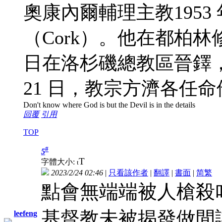
奧康內爾輔理主教1953 
（Cork）。他在都柏林修讀
日在洛杉磯總教區晉鐸，為
21 日，教宗方濟各任
Don't know where God is but the Devil is in the details
回覆
引用
TOP
#
5
T
字體大小:
t
2023/2/24 02:46
|
只看該作者
|
翻譯
|
書面
|
简
繁
點會無端端被人槍殺
基督教未被揭發做間
leefeng