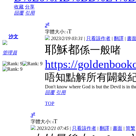
收藏
分享
回覆
引用
#
2
T
字體大小:
t
沙文
2023/2/19 03:31
|
只看該作者
|
翻譯
|
書
耶穌都
係一般啫
管理員
https://goldenbook
唔知點解所有闢穀
Don't know where God is but the Devil is in the
回覆
引用
TOP
#
3
T
字體大小:
t
2023/2/21 07:45
|
只看該作者
|
翻譯
|
書面
|
简
繁