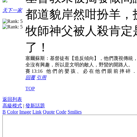
都道貌岸然咁扮羊，
天下一家
牧師神父被人殺肯定
了！
塞爾蘇斯：基督徒有【造反傾向】，他們蔑視傳統
全沒有興趣，所以是文明的敵人，野蠻的開路人。
賽 13:16 他 們 的 嬰 孩 、 必 在 他 們 眼 前 摔 碎 
回覆
引用
TOP
返回列表
高級模式
|
發新話題
B
Color
Image
Link
Quote
Code
Smilies