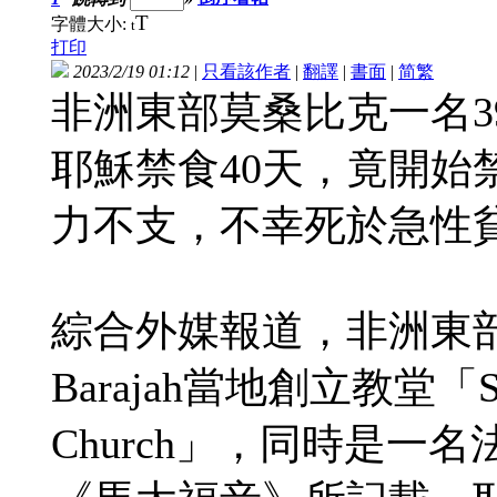
T
字體大小:
t
打印
2023/2/19 01:12
|
只看該作者
|
翻譯
|
書面
|
简
繁
非洲東部莫桑比克一名3
耶穌禁食40天，竟開始
力不支，不幸死於急性
綜合外媒報道，非洲東部莫桑
Barajah當地創立教堂「Santa
Church」，同時是