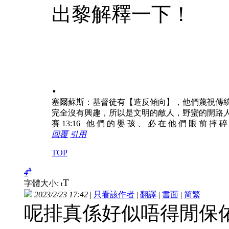
出黎解釋一下！
.
塞爾蘇斯：基督徒有【造反傾向】，他們蔑視傳
完全沒有興趣，所以是文明的敵人，野蠻的開路
賽 13:16 他 們 的 嬰 孩 、 必 在 他 們 眼 前 摔 
回覆
引用
TOP
#
4
T
字體大小:
t
2023/2/23 17:42
|
只看該作者
|
翻譯
|
書面
|
简
繁
呢排真係好似唔得閒保