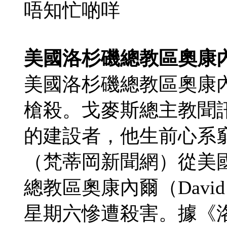
唔知忙啲咩
美國洛杉磯總教區奧康
美國洛杉磯總教區奧康內
槍殺。戈麥斯總主教聞
的建設者，他生前心系
（梵蒂岡新聞網）從美
總教區奧康內爾（David 
星期六慘遭殺害。據《