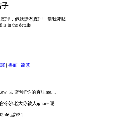
帖子
極真理，佢就話冇真理！當我死嘅
is in the details
翻譯
|
書面
|
简
繁
aw, 去"證明"你的真理ma....
令沙老大你被人ignore 呢
02:46 編輯
]