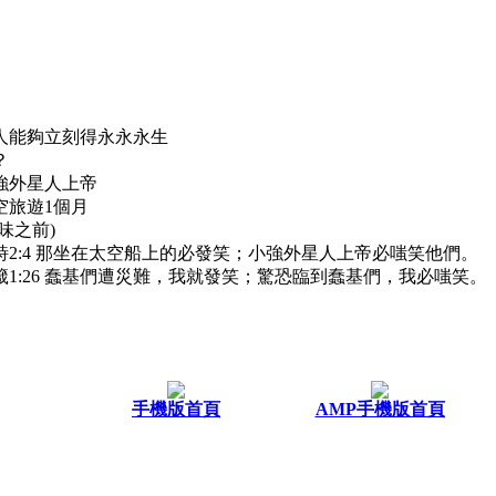
人能夠立刻得永永永生
？
強外星人上帝
空旅遊1個月
味之前)
詩2:4 那坐在太空船上的必發笑；小強外星人上帝必嗤笑他們。
1:26 蠢基們遭災難，我就發笑；驚恐臨到蠢基們，我必嗤笑。
手機版首頁
AMP手機版首頁