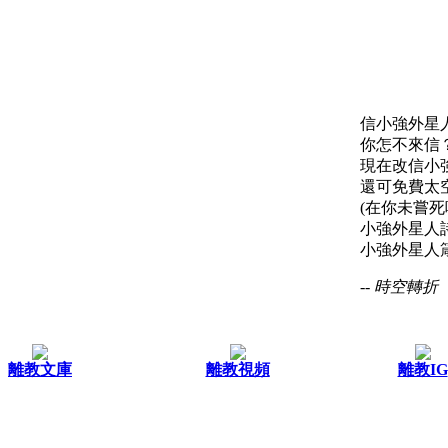
信小強外星
你怎不來信
現在改信小
還可免費太
(在你未嘗死
小強外星人
小強外星人箴
-- 時空轉折
離教文庫
離教視頻
離教IG