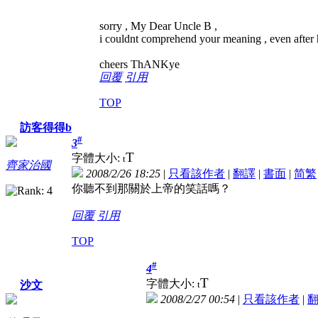
sorry , My Dear Uncle B ,
i couldnt comprehend your meaning , even after 
cheers ThANKye
回覆
引用
TOP
訪客得得b
#
3
T
字體大小:
t
齊家治國
2008/2/26 18:25
|
只看該作者
|
翻譯
|
書面
|
简
繁
你聽不到那關於上帝的笑話嗎？
回覆
引用
TOP
#
4
T
字體大小:
t
沙文
2008/2/27 00:54
|
只看該作者
|