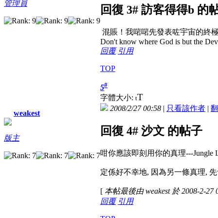
管理員
回復 3# 訪客得得b 的
混賬！我啱啱先發表咗宇宙的終
Don't know where God is but the Devil 
回覆
引用
TOP
#
5
T
字體大小:
t
2008/2/27 00:58
|
只看該作者
|
weakest
回復 4# 沙文 的帖子
版主
咁你應該即刻用你的真理---Jungle L
定係好不幸地, 因為另一條真理, 先會
[
本帖最後由 weakest 於 2008-2-27 
回覆
引用