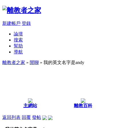
新建帳戶
登錄
論壇
搜索
幫助
導航
離教者之家
»
閒聊
» 我的英文名字是andy
主網站
離教百科
返回列表
回覆
發帖