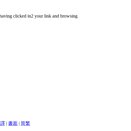
having clicked in2 your link and browsing
翻譯
|
書面
|
简
繁