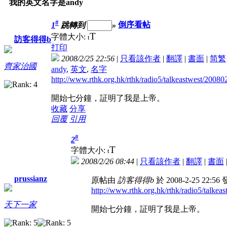
我的英文名字是andy
#
1
跳轉到
»
倒序看帖
T
字體大小:
t
訪客得得b
打印
2008/2/25 22:56
|
只看該作者
|
翻譯
|
書面
|
简
繁
齊家治國
andy
,
英文
,
名字
http://www.rthk.org.hk/rthk/radio5/talkeastwest/20080
開始七分鐘，証明了我是上帝。
收藏
分享
回覆
引用
#
2
T
字體大小:
t
2008/2/26 08:44
|
只看該作者
|
翻譯
|
書面
prussianz
原帖由
訪客得得b
於 2008-2-25 22:5
http://www.rthk.org.hk/rthk/radio5/talkea
天下一家
開始七分鐘，証明了我是上帝。