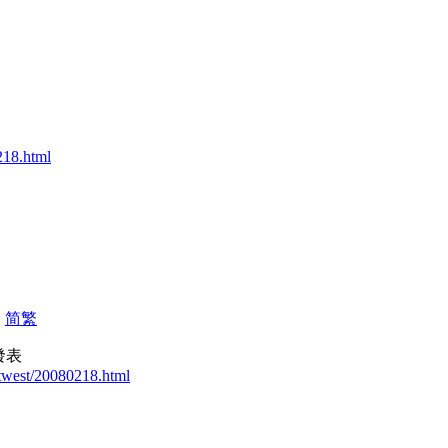
218.html
|
简
繁
6 發表
stwest/20080218.html