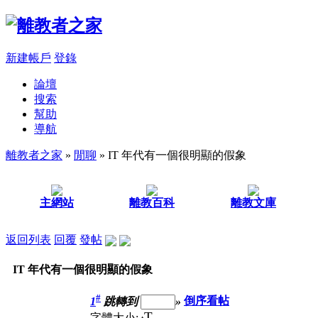
新建帳戶
登錄
論壇
搜索
幫助
導航
離教者之家
»
閒聊
» IT 年代有一個很明顯的假象
主網站
離教百科
離教文庫
返回列表
回覆
發帖
IT 年代有一個很明顯的假象
#
1
跳轉到
»
倒序看帖
T
字體大小: