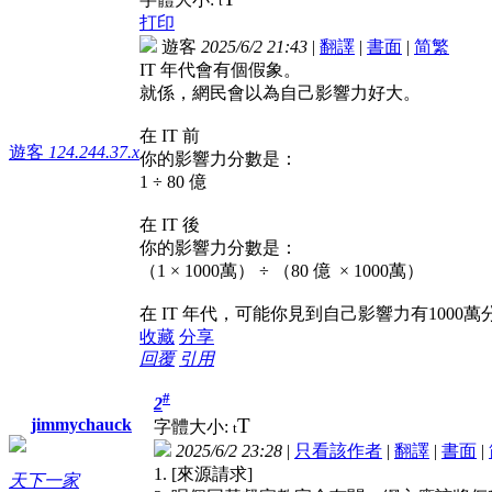
t
打印
遊客
2025/6/2 21:43
|
翻譯
|
書面
|
简
繁
IT 年代會有個假象。
就係，網民會以為自己影響力好大。
在 IT 前
遊客
124.244.37.x
你的影響力分數是：
1 ÷ 80 億
在 IT 後
你的影響力分數是：
（1 × 1000萬） ÷ （80 億 × 1000萬）
在 IT 年代，可能你見到自己影響力有1000
收藏
分享
回覆
引用
#
2
T
jimmychauck
字體大小:
t
2025/6/2 23:28
|
只看該作者
|
翻譯
|
書面
|
1. [來源請求]
天下一家