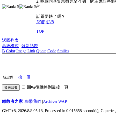
2. 呢個同基督宗教完全冇關，網主應該將
占
話題要轉了嗎？
回覆
引用
TOP
返回列表
高級模式
|
發新話題
B
Color
Image
Link
Quote
Code
Smilies
換一個
回帖後跳轉到最後一頁
發表回覆
離教者之家
|
聯繫我們
|
Archiver
|
WAP
GMT+8, 2026/8/8 05:18,
Processed in 0.015658 second(s), 7 queries