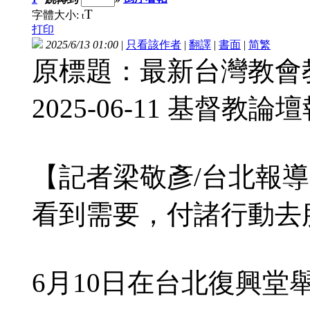
T
字體大小:
t
打印
2025/6/13 01:00
|
只看該作者
|
翻譯
|
書面
|
简
繁
原標題：最新台灣教會
2025-06-11 基督教論
【記者梁敬彥/台北報
看到需要，付諸行動去
6月10日在台北復興堂舉