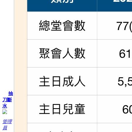
抽
刀斷
水
管理
員