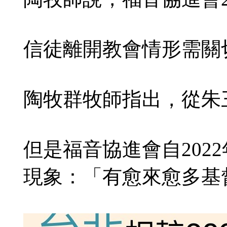
信徒離開教會情形需關
陶牧群牧師指出，從朱
但是福音協進會自20
現象：「有愈來愈多基