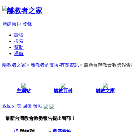
新建帳戶
登錄
論壇
搜索
幫助
導航
離教者之家
»
離教者的支援‧有關資訊
» 最新台灣教會教勢報
主網站
離教百科
離教文庫
返回列表
回覆
發帖
最新台灣教會教勢報告提出警訊！
#
1
跳轉到
»
倒序看帖