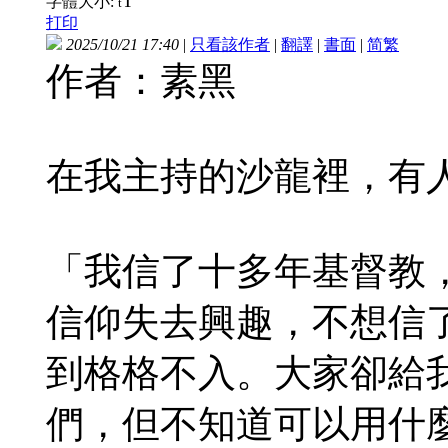
T
字體大小:
t
打印
2025/10/21 17:40
|
只看該作者
|
翻譯
|
書面
|
简
繁
作者：素黑
在我主持的沙龍裡，有
「我信了十多年基督教
信仰失去興趣，不想信
到格格不入。大家卻給
們，但不知道可以用什