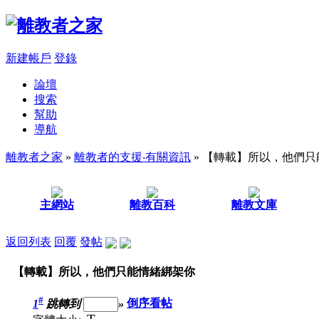
新建帳戶
登錄
論壇
搜索
幫助
導航
離教者之家
»
離教者的支援‧有關資訊
» 【轉載】所以，他們
主網站
離教百科
離教文庫
返回列表
回覆
發帖
【轉載】所以，他們只能情緒綁架你
#
1
跳轉到
»
倒序看帖