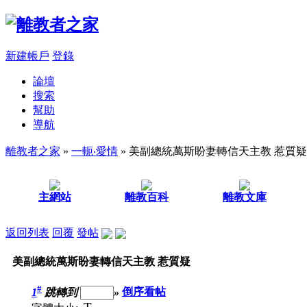
新建帳戶
登錄
論壇
搜索
幫助
導航
離教者之家
»
一軛‧愛情
» 美副總統萬斯盼妻轉信天主教 惹質疑
主網站
離教百科
離教文庫
返回列表
回覆
發帖
美副總統萬斯盼妻轉信天主教 惹質疑
#
1
跳轉到
»
倒序看帖