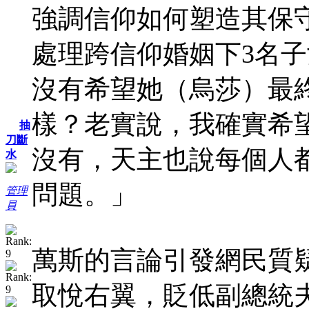
強調信仰如何塑造其保
處理跨信仰婚姻下3名
沒有希望她（烏莎）最
樣？老實說，我確實希
抽
刀斷
沒有，天主也說每個人
水
問題。」
管理
員
萬斯的言論引發網民質
取悅右翼，貶低副總統