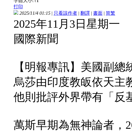
T
字體大小:
t
打印
2025/11/4 01:15
|
只看該作者
|
翻譯
|
書面
|
简
繁
2025年11月3日星期一
國際新聞
【明報專訊】美國副總
烏莎由印度教皈依天主
他則批評外界帶有「反
萬斯早期為無神論者，2