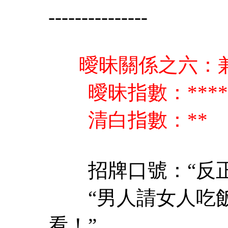
---------------
曖昧關係之六：兼
曖昧指數：****
清白指數：**
招牌口號：“反正
“男人請女人吃飯
看！”