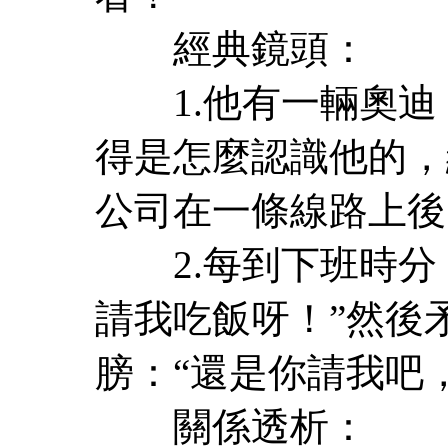
經典鏡頭：
1.他有一輛奧迪
得是怎麼認識他的，
公司在一條線路上後
2.每到下班時分
請我吃飯呀！”然後
膀：“還是你請我吧
關係透析：