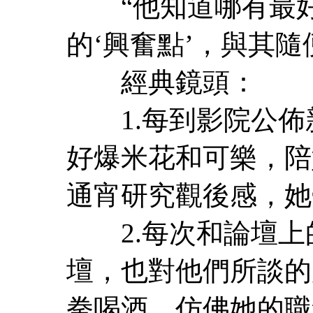
“他知道哪有最好
的‘興奮點’，與其
經典鏡頭：
1.每到影院公佈
好爆米花和可樂，陪
通宵研究觀後感，她
2.每次和論壇上
壇，也對他們所談的
拳喝酒。仿佛她的職