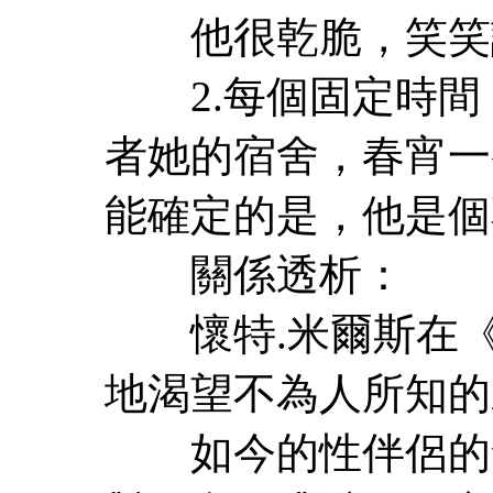
他很乾脆，笑笑說：
2.每個固定時間
者她的宿舍，春宵一
能確定的是，他是個
關係透析：
懷特.米爾斯在《
地渴望不為人所知的
如今的性伴侶的含