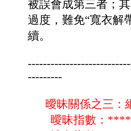
被誤會成第三者；其
過度，難免“寬衣解
續。
---------------------------
---------
曖昧關係之三：
曖昧指數：****