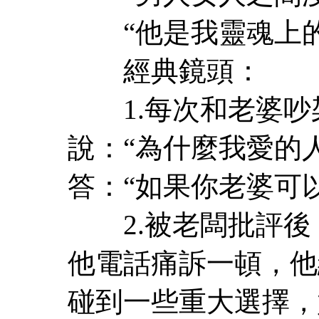
“他是我靈魂上的
經典鏡頭：
1.每次和老婆吵
說：“為什麼我愛的
答：“如果你老婆可
2.被老闆批評後
他電話痛訴一頓，他
碰到一些重大選擇，