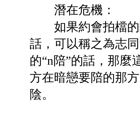
潛在危機：
如果約會拍檔的關
話，可以稱之為志同
的“n陪”的話，那
方在暗戀要陪的那方
陰。