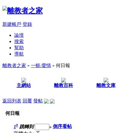
新建帳戶
登錄
論壇
搜索
幫助
導航
離教者之家
»
一軛‧愛情
» 何日報
主網站
離教百科
離教文庫
返回列表
回覆
發帖
何日報
#
1
跳轉到
»
倒序看帖