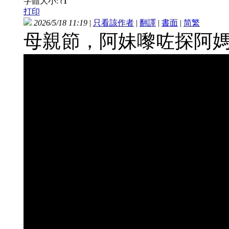
T
字體大小:
t
打印
2026/5/18 11:19
|
只看該作者
|
翻譯
|
書面
|
简
繁
母親節，阿妹嚟咗探阿媽