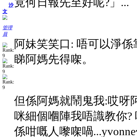
竟何日報先至好呢?」...
沙
文
管理
員
阿妹笑笑口: 唔可以淨
睇阿媽先得㗎。
但係阿媽就鬧鬼我:哎呀阿
咪細個嗰陣我唔識教你?
係咁嘅人嚟㗎喎...yvo