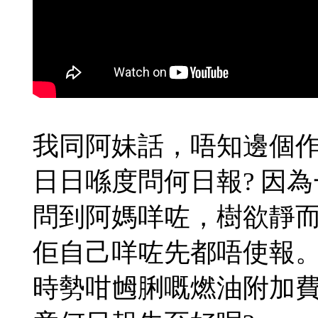
我同阿妹話，唔知邊個
日日喺度問何日報? 因
問到阿媽咩咗，
樹欲靜
佢自己咩咗
先
都唔使報
時勢
咁乸脷嘅燃油附加