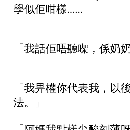
學似佢咁樣......
「我話佢唔聽㗎，係奶
「我畀權你代表我，以
法。」
「阿媽
我點樣
尖酸刻薄