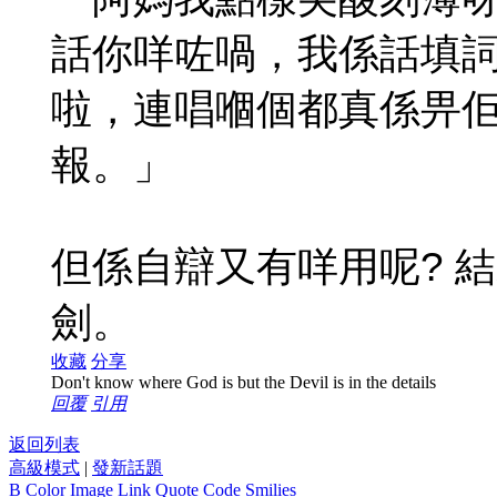
話你咩咗喎，我係話填詞
啦，
連
唱嗰個都
真係
畀佢
報。」
但係自辯又有咩用呢?
結
劍。
收藏
分享
Don't know where God is but the Devil is in the details
回覆
引用
返回列表
高級模式
|
發新話題
B
Color
Image
Link
Quote
Code
Smilies