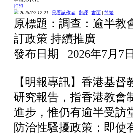
t
打印
2026/7/7 12:21
|
只看該作者
|
翻譯
|
書面
|
简
繁
原標題：調查：逾半教
訂政策 持續推廣
發布日期 2026年7月7
【明報專訊】香港基督
研究報告，指香港教會制
進步，惟仍有逾半受訪
防治性騷擾政策；即使