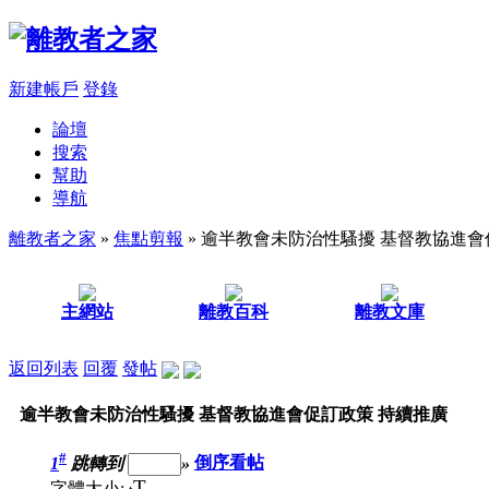
新建帳戶
登錄
論壇
搜索
幫助
導航
離教者之家
»
焦點剪報
» 逾半教會未防治性騷擾 基督教協進會
主網站
離教百科
離教文庫
返回列表
回覆
發帖
逾半教會未防治性騷擾 基督教協進會促訂政策 持續推廣
#
1
跳轉到
»
倒序看帖
T
字體大小: