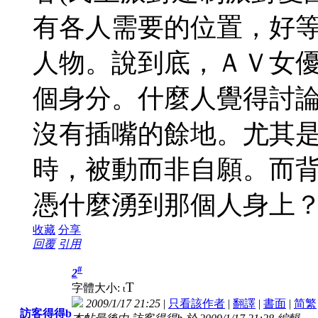
有各人需要的位置，好
人物。說到底，ＡＶ女
個身分。什麼人覺得討
沒有插嘴的餘地。尤其
時，被動而非自願。而
憑什麼湧到那個人身上
收藏
分享
回覆
引用
#
2
T
字體大小:
t
2009/1/17 21:25
|
只看該作者
|
翻譯
|
書面
|
简
繁
訪客得得b