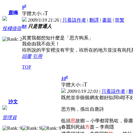
#
9
T
鹿鳴
字體大小:
t
2009/1/19 21:26
|
只看該作者
|
翻譯
|
書面
|
简
繁
8#
只是普通人
投棧借宿
其實我都想知什麼是「思方狗系」
我命由我不由天！
祢所說的平安裡沒有平安，祢所在的地方並沒有烏托
回覆
引用
TOP
#
10
T
字體大小:
t
2009/1/19 22:01
|
只看該作者
|
既然並非個個網友都好似阿b咁不
沙文
思方狗，係出自唐詩
管理員
低頭
思
故鄉 -- 小學都背熟咗，毋
春蠶到死絲
方
盡 -- 李商隱