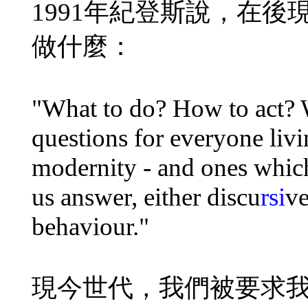
1991年紀登斯說，在
做什麼：
"What to do? How to act? 
questions for everyone livi
modernity - and ones which,
us answer, either discu
rsi
ve
behaviour."
現今世代，我們被要求