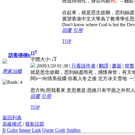
煙霞得情性，身世同芻
狗
。-- 錢
合起來，就是思念故鄉，思到絲盡
冀望香港中文大學為了教導學生思
Don't know where God is but the Devil 
回覆
引用
TOP
#
11
訪客得得b
T
字體大小:
t
2009/1/20 01:38
|
只看該作者
|
翻譯
|
書面
|
简
繁
齊家治國
就是思念故鄉，思到絲盡而死，感懐身世，有天
阿b一向情系祖國 你看入冬之後 北方冰天雪地 
思方狗,照我看來 意思應是:思維只有平面之外邦人
回覆
引用
TOP
返回列表
高級模式
|
發新話題
B
Color
Image
Link
Quote
Code
Smilies