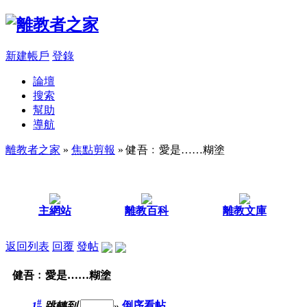
新建帳戶
登錄
論壇
搜索
幫助
導航
離教者之家
»
焦點剪報
» 健吾﹕愛是……糊塗
主網站
離教百科
離教文庫
返回列表
回覆
發帖
健吾﹕愛是……糊塗
#
1
跳轉到
»
倒序看帖