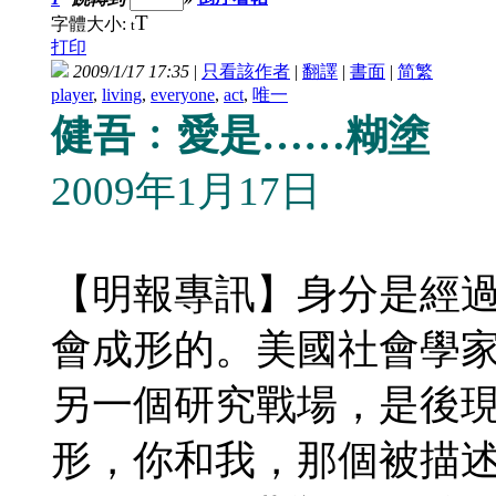
T
字體大小:
t
打印
2009/1/17 17:35
|
只看該作者
|
翻譯
|
書面
|
简
繁
player
,
living
,
everyone
,
act
,
唯一
健吾﹕愛是……糊塗
2009年1月17日
【明報專訊】身分是經
會成形的。美國社會學
另一個研究戰場，是後
形，你和我，那個被描述的