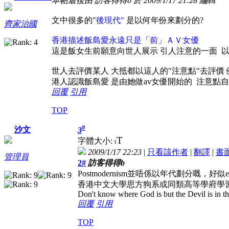
本帖最後由 訪客得得b 於 2009/1/17 21:28 編輯
文中很多的
"後現代"
是以何年份來劃分的?
齊家治國
香港描述飯島愛永遠只是「前」ＡＶ女優
這是飯女生前願意向世人展示 引人注意的一面 以
世人去評價某人 大抵都以這人的"注意點"去評價
港人認識飯島愛 是由她做av女優開始的 注意點
回覆
引用
TOP
#
沙文
3
T
字體大小:
t
2009/1/17 22:23
|
只看該作者
|
翻譯
|
書
管理員
2#
訪客得得b
Postmodernism並唔係以年代劃分嘅，好似ex
香港中文大學思方狗系或同類高等學府學
Don't know where God is but the Devil is in th
回覆
引用
TOP