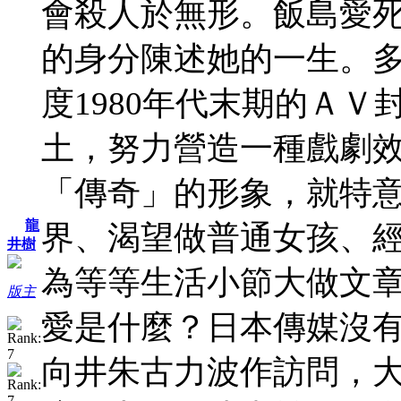
會殺人於無形。飯島愛
的身分陳述她的一生。
度1980年代末期的Ａ
土，努力營造一種戲劇
「傳奇」的形象，就特
龍
界、渴望做普通女孩、
井樹
為等等生活小節大做文
版主
愛是什麼？日本傳媒沒
向井朱古力波作訪問，