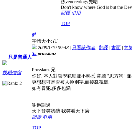
係venereology先啱
Don't know where God is but the Devil 
回覆
引用
TOP
#
8
T
字體大小:
t
2009/1/19 09:48
|
只看該作者
|
翻譯
|
書面
|
简
5#
prussianz
只是普通人
Prussianz 兄,
投棧借宿
你好, 本人對哲學範疇並不熟悉,常聽 "思方狗"
更想想可是否被人換別字,而擾亂視聽.
如有冒犯,多多包涵
謝過謝過
天下皆笑我黐 我笑看天下廣
回覆
引用
TOP