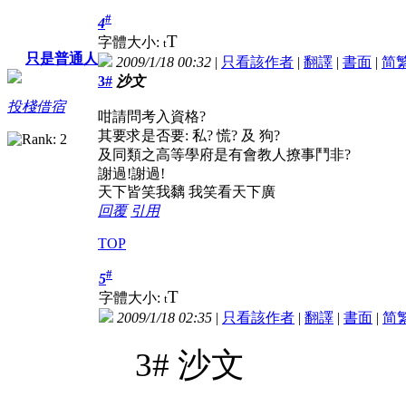
#
4
T
字體大小:
t
只是普通人
2009/1/18 00:32
|
只看該作者
|
翻譯
|
書面
|
简
3#
沙文
投棧借宿
咁請問考入資格?
其要求是否要: 私? 慌? 及 狗?
及同類之高等學府是有會教人撩事鬥非?
謝過!謝過!
天下皆笑我黐 我笑看天下廣
回覆
引用
TOP
#
5
T
字體大小:
t
2009/1/18 02:35
|
只看該作者
|
翻譯
|
書面
|
简
3# 沙文