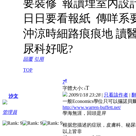
要裝修 報讀埋室內設
日日要看報紙 傳咩系
沖涼時細路痕痕地 讀
尿科好呢?
回覆
引用
TOP
#
7
T
字體大小:
t
2009/1/18 23:28
|
只看該作者
|
沙文
一般Economics學位只可以攞諾貝爾
http://www.warren-buffett.net/
管理員
學海無涯，回頭是岸
根据您描述的症狀，皮膚科、秘尿
以上皆非