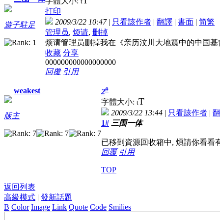
T
字體大小:
t
打印
2009/3/22 10:47
|
只看該作者
|
翻譯
|
書面
|
简
繁
遊子駐足
管理员
,
烦请
,
删掉
烦请管理员删掉我在《亲历汶川大地震中的中国基督
收藏
分享
000000000000000000
回覆
引用
#
weakest
2
T
字體大小:
t
2009/3/22 13:44
|
只看該作者
|
版主
1#
三围一体
已移到資源回收箱中, 煩請你看看有沒
回覆
引用
TOP
返回列表
高級模式
|
發新話題
B
Color
Image
Link
Quote
Code
Smilies