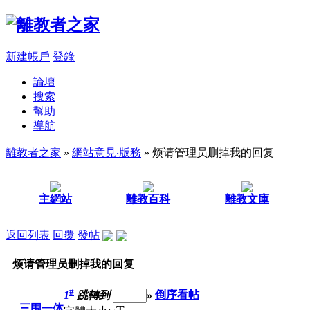
新建帳戶
登錄
論壇
搜索
幫助
導航
離教者之家
»
網站意見‧版務
» 烦请管理员删掉我的回复
主網站
離教百科
離教文庫
返回列表
回覆
發帖
烦请管理员删掉我的回复
#
1
跳轉到
»
倒序看帖
三围一体