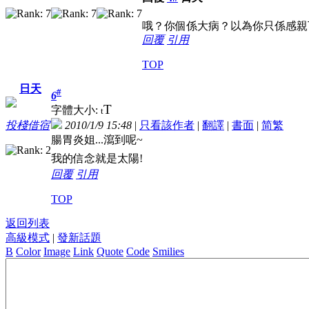
哦？你個係大病？以為你只係感親下添
回覆
引用
TOP
日天
#
6
T
字體大小:
t
2010/1/9 15:48
|
只看該作者
|
翻譯
|
書面
|
简
繁
投棧借宿
腸胃炎姐...瀉到呢~
我的信念就是太陽!
回覆
引用
TOP
返回列表
高級模式
|
發新話題
B
Color
Image
Link
Quote
Code
Smilies