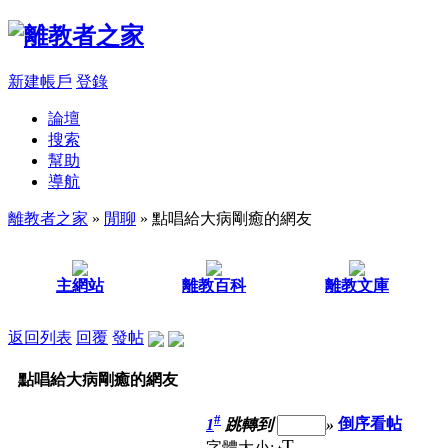
新建帳戶
登錄
論壇
搜索
幫助
導航
離教者之家
»
閒聊
» 點唱給大病剛癒的網友
主網站
離教百科
離教文庫
返回列表
回覆
發帖
點唱給大病剛癒的網友
#
1
跳轉到
»
倒序看帖
T
字體大小: