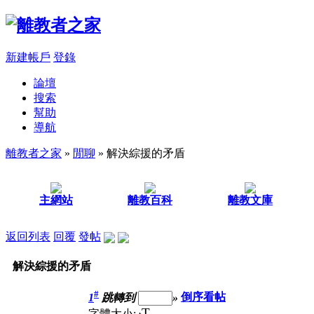
新建帳戶
登錄
論壇
搜索
幫助
導航
離教者之家
»
閒聊
» 解決綜援的矛盾
主網站
離教百科
離教文庫
返回列表
回覆
發帖
解決綜援的矛盾
#
1
跳轉到
»
倒序看帖
T
字體大小: