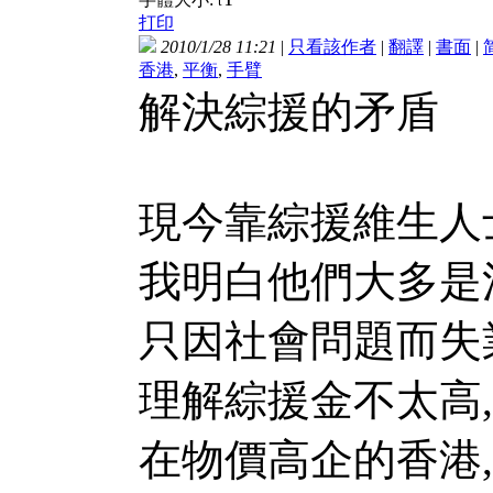
t
打印
2010/1/28 11:21
|
只看該作者
|
翻譯
|
書面
|
香港
,
平衡
,
手臂
解決綜援的矛盾
現今靠綜援維生人士
我明白他們大多是
只因社會問題而失
理解綜援金不太高,
在物價高企的香港,