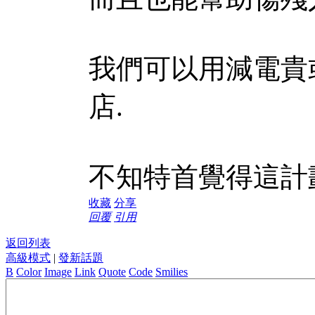
我們可以用減電貴
店.
不知特首覺得這計
收藏
分享
回覆
引用
返回列表
高級模式
|
發新話題
B
Color
Image
Link
Quote
Code
Smilies