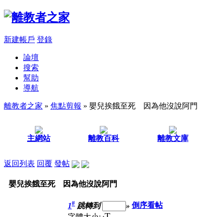
新建帳戶
登錄
論壇
搜索
幫助
導航
離教者之家
»
焦點剪報
» 嬰兒挨餓至死 因為他沒說阿門
主網站
離教百科
離教文庫
返回列表
回覆
發帖
嬰兒挨餓至死 因為他沒說阿門
#
1
跳轉到
»
倒序看帖
T
字體大小: