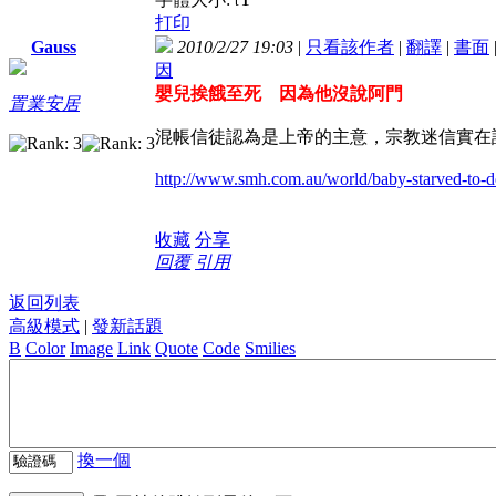
t
打印
2010/2/27 19:03
|
只看該作者
|
翻譯
|
書面
Gauss
因
嬰兒挨餓至死 因為他沒說阿門
置業安居
混帳信徒認為是上帝的主意，
宗教迷信實在
http://www.smh.com.au/world/baby-starved-to-d
收藏
分享
回覆
引用
返回列表
高級模式
|
發新話題
B
Color
Image
Link
Quote
Code
Smilies
換一個