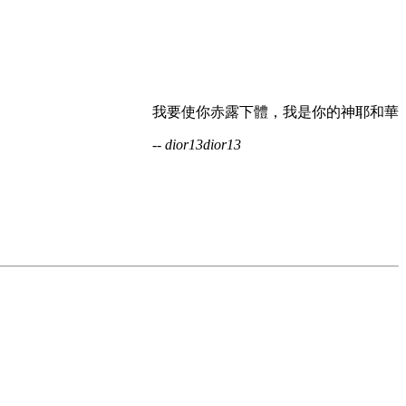
我要使你赤露下體，我是你的神耶和華
-- dior13dior13