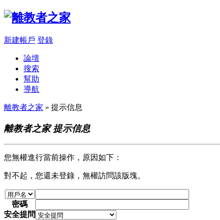
新建帳戶
登錄
論壇
搜索
幫助
導航
離教者之家
» 提示信息
離教者之家 提示信息
您無權進行當前操作，原因如下：
對不起，您還未登錄，無權訪問該版塊。
密碼
安全提問