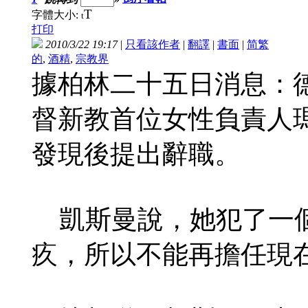
T
字體大小:
t
打印
2010/3/22 19:17
|
只看該作者
|
翻譯
|
書面
|
简
繁
的
,
酒精
,
宗教界
據柏林二十五日消息：
督新教首位女性負責人
發現後提出辭職。
凱斯曼說，她犯了一個
疚，所以不能再擔任現