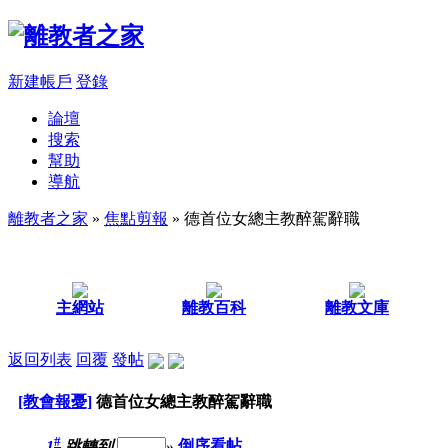
新建帳戶
登錄
論壇
搜索
幫助
導航
離教者之家
»
焦點剪報
» 德首位女總主教醉駕辭職
主網站
離教百科
離教文庫
返回列表
回覆
發帖
[教會報憂]
德首位女總主教醉駕辭職
#
1
跳轉到
»
倒序看帖