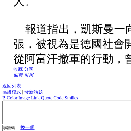
人。
報道指出，凱斯曼一向
張，被視為是德國社會
從阿富汗撤軍的行動，
收藏
分享
回覆
引用
返回列表
高級模式
|
發新話題
B
Color
Image
Link
Quote
Code
Smilies
換一個