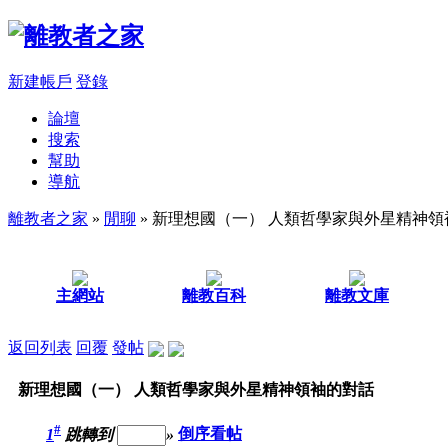
新建帳戶
登錄
論壇
搜索
幫助
導航
離教者之家
»
閒聊
» 新理想國（一） 人類哲學家與外星精神
主網站
離教百科
離教文庫
返回列表
回覆
發帖
新理想國（一） 人類哲學家與外星精神領袖的對話
#
1
跳轉到
»
倒序看帖