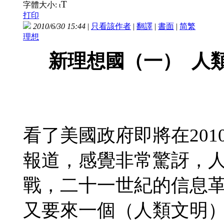
T
字體大小:
t
打印
2010/6/30 15:44
|
只看該作者
|
翻譯
|
書面
|
简
繁
理想
新理想國（一） 人
看了美國政府即將在20
報道，感覺非常驚訝，
戰，二十一世紀的信息
又要來一個（人類文明