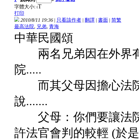
T
字體大小:
t
打印
2010/8/11 19:36
|
只看該作者
|
翻譯
|
書面
|
简
繁
最高法院
,
兄弟
,
青海
中華民國頌
兩名兄弟因在外界有殺
院.....
而其父母因擔心法院
說.......
父母：你們要讓法院的
許法官會判的較輕 (於