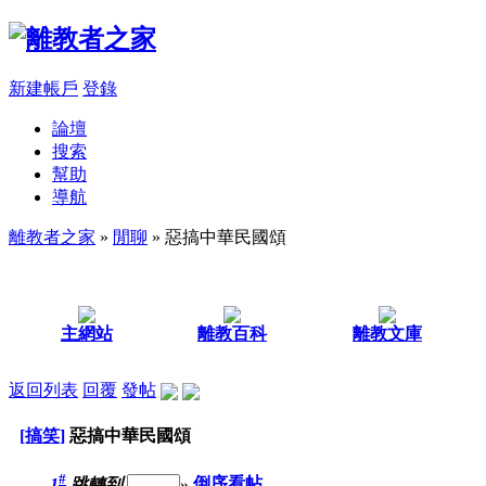
新建帳戶
登錄
論壇
搜索
幫助
導航
離教者之家
»
閒聊
» 惡搞中華民國頌
主網站
離教百科
離教文庫
返回列表
回覆
發帖
[搞笑]
惡搞中華民國頌
#
1
跳轉到
»
倒序看帖