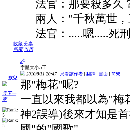
法官：那要殺多久
兩人："千秋萬世，
法官：.....嗯.....死刑.......
收藏
分享
回覆
引用
#
2
T
字體大小:
t
2010/8/11 20:47
|
只看該作者
|
翻譯
|
書面
|
简
繁
淚兒
那"梅花"呢?
天下一
一直以來我都以為"梅花"
家
神2誤導)後來才知是
國"的"國歌"....