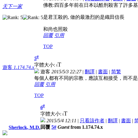
佛教:四百多年前在日本以酷刑殺害了許多基督
天下一家
是君王殺的, 做的最激烈的是織田信長
和尚也照殺
回覆
引用
TOP
#
5
T
字體大小:
t
遊客
1.174.74.x
遊客
2015/5/3 22:27
|
翻譯
|
書面
|
简
繁
每個人都有不同的宗教，應該互相接受，而不是
回覆
引用
TOP
#
6
T
字體大小:
t
2015/5/4 12:11
|
只看該作者
|
翻譯
|
書面
|
回覆
5#
Guest
from 1.174.74.x
Sherlock, M.D.