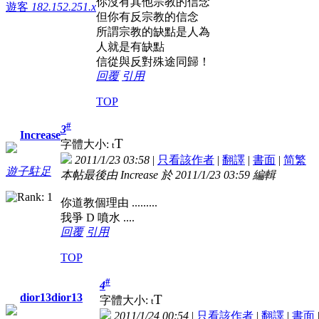
你沒有其他宗教的信念
遊客
182.152.251.x
但你有反宗教的信念
所謂宗教的缺點是人為
人就是有缺點
信從與反對殊途同歸！
回覆
引用
TOP
#
3
Increase
T
字體大小:
t
2011/1/23 03:58
|
只看該作者
|
翻譯
|
書面
|
简
繁
遊子駐足
本帖最後由 Increase 於 2011/1/23 03:59 編輯
你道教個理由 .........
我爭 D 噴水 ....
回覆
引用
TOP
#
4
dior13dior13
T
字體大小:
t
2011/1/24 00:54
|
只看該作者
|
翻譯
|
書面