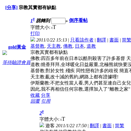
[分享]
宗教其實都有缺點
#
1
跳轉到
»
倒序看帖
T
字體大小:
t
打印
2011/1/22 15:13
|
只看該作者
|
翻譯
|
書面
|
简
基督教
,
天主教
,
佛教
,
日本
,
道教
gold黃金
宗教其實都有缺點
佛教:四百多年前在日本以酷刑殺害了許多基督 天主
等待驗證會員
道教:燒香拜拜,全球暖化日益嚴重,北極熊就快要
基督教:對於女性 殘疾 同性戀有許多的歧視 簡直
天主教:亂改十誡的舊約,網路上都有證據哩!
伊斯蘭教:不把女性當人看,男人們甚至連自己女兒
因此,我不再相信任何宗教,選擇加入了"離教之家"
收藏
分享
回覆
引用
#
2
T
字體大小:
t
遊客
2011/1/22 17:50
|
翻譯
|
書面
|
简
繁