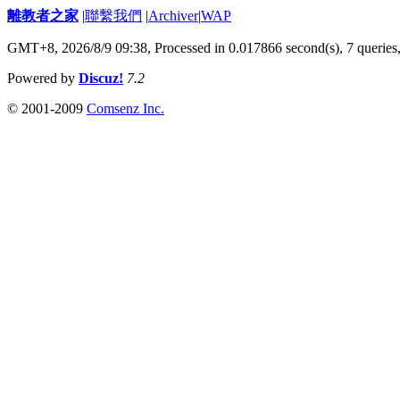
離教者之家
|
聯繫我們
|
Archiver
|
WAP
GMT+8, 2026/8/9 09:38,
Processed in 0.017866 second(s), 7 queries
Powered by
Discuz!
7.2
© 2001-2009
Comsenz Inc.