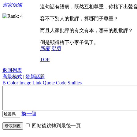
齊家治國
這句話有語病，既然互相尊重，你格下出聲
容不下別人的批評，算哪門子尊重？
而且人家批評的有文有本，哪來的亂批評？
倒是顯得格下小家子氣了。
回覆
引用
TOP
返回列表
高級模式
|
發新話題
B
Color
Image
Link
Quote
Code
Smilies
換一個
回帖後跳轉到最後一頁
發表回覆