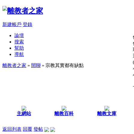
新建帳戶
登錄
論壇
搜索
幫助
導航
離教者之家
»
閒聊
» 宗教其實都有缺點
主網站
離教百科
離教文庫
返回列表
回覆
發帖