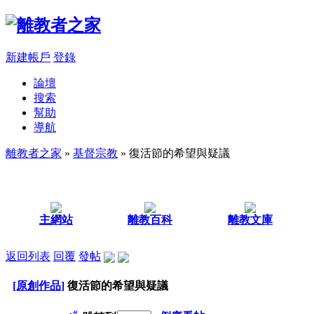
新建帳戶
登錄
論壇
搜索
幫助
導航
離教者之家
»
基督宗教
» 復活節的希望與疑議
主網站
離教百科
離教文庫
返回列表
回覆
發帖
[原創作品]
復活節的希望與疑議
#