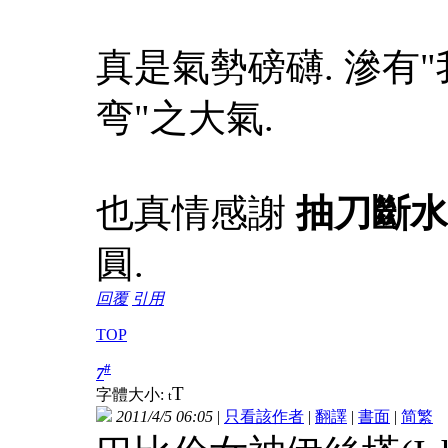
真是氣勢磅礴. 滲有
弯"之大氣.
也真情感謝
抽刀斷水
圓.
回覆
引用
TOP
#
7
T
字體大小:
t
2011/4/5 06:05
|
只看該作者
|
翻譯
|
書面
|
简
繁