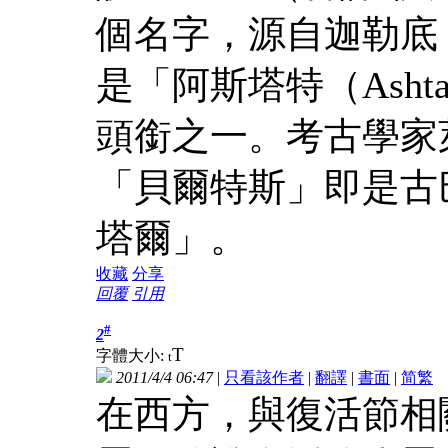
個名字，源自迦勒底
是「阿斯塔特（Ash
頭銜之一。考古學家
「貝爾特斯」即是古
塔爾」。
收藏
分享
回覆
引用
#
2
T
字體大小:
t
2011/4/4 06:47
|
只看該作者
|
翻譯
|
書面
|
简
繁
在西方，與復活節相