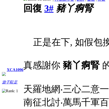
回復
3#
豬丫痾腎
正是在下, 如假包換
真感謝你
豬丫痾腎
的
XCA1096
遊子駐足
天羅地網‧三心二意
南征北討‧萬馬千軍