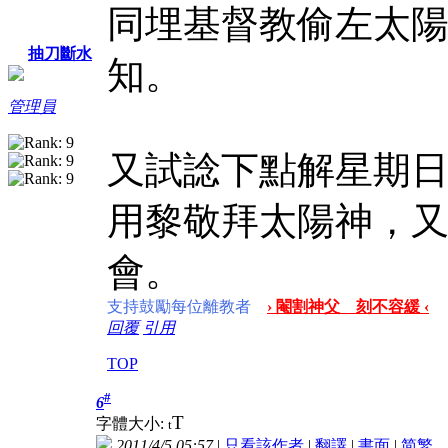
同埋基督教偷左太
抽刀斷水
知。
管理員
又試諗下點解星期日叫
用黎敬拜太陽神，
會。
支持鼓勵每位離教者
› 閹割神父 刻不容緩 ‹
回覆
引用
TOP
#
6
T
字體大小:
t
2011/4/5 05:57
|
只看該作者
|
翻譯
|
書面
|
简
繁