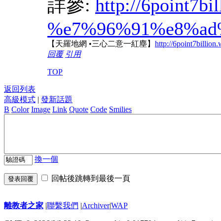
詳參:
http://6point7bil
%e7%96%91%e8%ad
【天羅地網 •三心二意一紅塵】
http://6point7billio
回覆
引用
TOP
返回列表
高級模式
|
發新話題
B
Color
Image
Link
Quote
Code
Smilies
換一個
回帖後跳轉到最後一頁
發表回覆
離教者之家
|
聯繫我們
|
Archiver
|
WAP