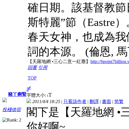
確日期。該基督教節
斯特麗”節（Eastre
春天女神，也成為我們所
詞的本源。 (倫恩, 馬丁.
【天羅地網 •三心二意一紅塵】
http://6point7billio
回覆
引用
TOP
#
3
T
豬丫痾腎
字體大小:
t
2011/4/4 18:25
|
只看該作者
|
翻譯
|
書面
|
简
繁
閣下是【天羅地網 •
投棧借宿
你好啊~