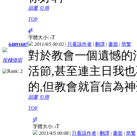
回覆
引用
TOP
#
4
T
字體大小:
t
2011/4/5 00:02
|
只看該作者
|
翻譯
|
書面
|
简
繁
64891687
對於教會一個遺憾的
投棧借宿
活節,甚至連主日我
的,但教會就盲信為神
回覆
引用
TOP
#
5
T
字體大小:
t
2011/4/5 00:08
|
只看該作者
|
翻譯
|
書面
|
简
繁