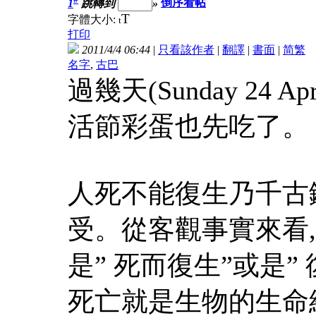
1
跳轉到
»
倒序看帖
T
字體大小:
t
打印
2011/4/4 06:44
|
只看該作者
|
翻譯
|
書面
|
简
繁
名字
,
古巴
過幾天(Sunday 24 A
活節彩蛋也先吃了。
人死不能復生乃千古
受。從客觀事實來看
是” 死而復生”或是”
死亡就是生物的生命