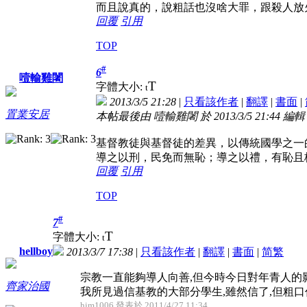
而且說真的，說粗話也沒啥大罪，跟殺人放
回覆
引用
TOP
#
6
噎輸雞闍
T
字體大小:
t
2013/3/5 21:28
|
只看該作者
|
翻譯
|
書面
|
置業安居
本帖最後由 噎輸雞闍 於 2013/3/5 21:44 編輯
基督教徒與基督徒的差異，以傳統國學之一
導之以刑，民免而無恥；導之以禮，有恥且
回覆
引用
TOP
#
7
T
字體大小:
t
hellboy
2013/3/7 17:38
|
只看該作者
|
翻譯
|
書面
|
简
繁
宗教一直能夠導人向善,但今時今日對年青人的
齊家治國
我所見過信基教的大部分學生,雖然信了,但粗口仍 
him1006 發表於 2011/4/27 11:34