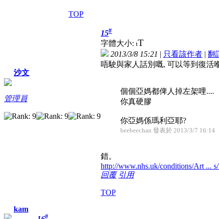
TOP
#
15
T
字體大小:
t
2013/3/8 15:21
|
只看該作者
|
翻
唔駛與家人話別嘅, 可以等到復活
沙文
個個亞媽都俾人掉左架哩....
管理員
你真硬膠
你亞媽係瑪利亞耶?
beebeechan 發表於 2013/3/7 16:14
錯。
http://www.nhs.uk/conditions/Art ... s
回覆
引用
TOP
kam
#
16