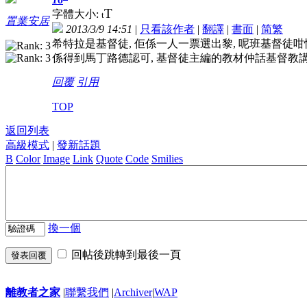
T
字體大小:
t
置業安居
2013/3/9 14:51
|
只看該作者
|
翻譯
|
書面
|
简
繁
希特拉是基督徒, 佢係一人一票選出黎, 呢班基督徒
係得到馬丁路德認可, 基督徒主編的教材仲話基督教
回覆
引用
TOP
返回列表
高級模式
|
發新話題
B
Color
Image
Link
Quote
Code
Smilies
換一個
回帖後跳轉到最後一頁
發表回覆
離教者之家
|
聯繫我們
|
Archiver
|
WAP