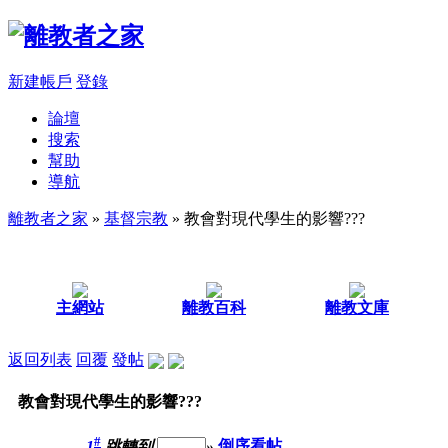
新建帳戶
登錄
論壇
搜索
幫助
導航
離教者之家
»
基督宗教
» 教會對現代學生的影響???
主網站
離教百科
離教文庫
返回列表
回覆
發帖
教會對現代學生的影響???
#
1
跳轉到
»
倒序看帖