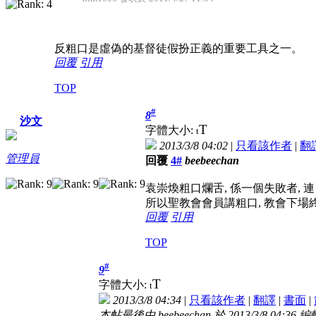
反粗口是虛偽的基督徒假扮正義的重要工具之一。
回覆
引用
TOP
#
8
沙文
T
字體大小:
t
2013/3/8 04:02
|
只看該作者
|
翻
管理員
回覆
4#
beebeechan
袁崇煥粗口爛舌, 係一個失敗者, 
所以聖教會會員講粗口, 教會下場
回覆
引用
TOP
#
9
T
字體大小:
t
2013/3/8 04:34
|
只看該作者
|
翻譯
|
書面
|
本帖最後由 beebeechan 於 2013/3/8 04:36 編