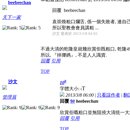
beebeechan
回覆 beebeechan
天下一家
袁崇煥粗口爛舌, 係一個失敗者, 連自
所以聖教會會員講粗 ...
沙文 發表於 2013/3/8 04:02
不過大清的乾隆皇就幾欣賞佢既粗口, 乾隆49
所以, 『掉挪媽』, 不是人人識貨.
回覆
引用
TOP
#
沙文
10
T
字體大小:
t
2013/3/8 06:00
|
只看該作者
|
翻
管理員
回覆
9#
beebeechan
欣賞佢嘅粗口並無阻撓大清统一大
回覆
引用
TOP