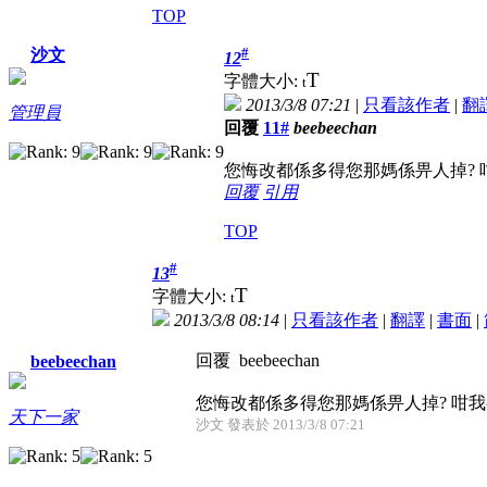
TOP
#
沙文
12
T
字體大小:
t
2013/3/8 07:21
|
只看該作者
|
翻
管理員
回覆
11#
beebeechan
您悔改都係多得您那媽係畀人掉? 
回覆
引用
TOP
#
13
T
字體大小:
t
2013/3/8 08:14
|
只看該作者
|
翻譯
|
書面
|
回覆 beebeechan
beebeechan
您悔改都係多得您那媽係畀人掉? 咁
天下一家
沙文 發表於 2013/3/8 07:21