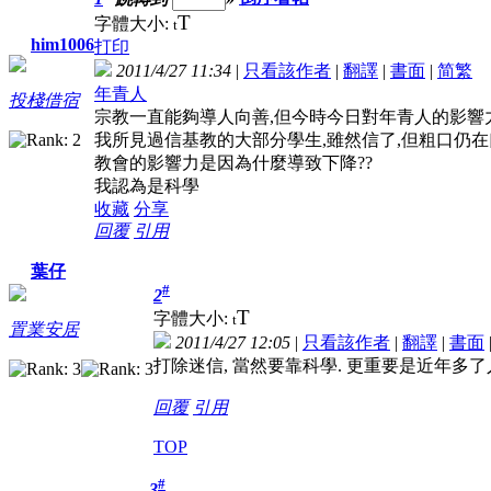
T
字體大小:
t
him1006
打印
2011/4/27 11:34
|
只看該作者
|
翻譯
|
書面
|
简
繁
年青人
投棧借宿
宗教一直能夠導人向善,但今時今日對年青人的影響
我所見過信基教的大部分學生,雖然信了,但粗口仍在
教會的影響力是因為什麼導致下降??
我認為是科學
收藏
分享
回覆
引用
葉仔
#
2
T
字體大小:
t
置業安居
2011/4/27 12:05
|
只看該作者
|
翻譯
|
書面
打除迷信, 當然要靠科學. 更重要是近年多
回覆
引用
TOP
#
3