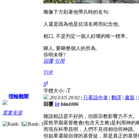
雕像下方刻著他帶兵時的名句:
人還是因為他是抗清名將而紀念他。
粗口, 不是判定一個人好壞的唯一標準。
睇人, 要睇整個人的所為,
你明未呀?
回覆
引用
TOP
#
5
T
字體大小:
t
噎輸雞闍
2013/3/5 20:02
|
只看該作者
|
翻譯
|
書面
|
回覆
1#
him1006
置業安居
雖說粗話是不好的，但跟宗教影響力不大。
當然早期基督教會(包含天主教)是利用神的
而現在科學昌明，人們不見得相信些神蹟。
但如果還能自律的基督徒，那是真正的基督