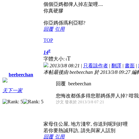
個個亞媽都俾人掉左架哩....
你真硬膠
你亞媽係瑪利亞耶?
回覆
引用
TOP
#
14
T
字體大小:
t
2013/3/8 08:21
|
只看該作者
|
翻譯
|
書面
|
本帖最後由 beebeechan 於 2013/3/8 09:27 編
beebeechan
回覆 beebeechan
天下一家
您悔改都係多得您那媽係畀人掉? 咁
沙文 發表於 2013/3/8 07:21
家母住公屋, 地方淺窄, 你送到呢到好哩
若你要熱誠拜訪, 請先與家人話別
回覆
引用