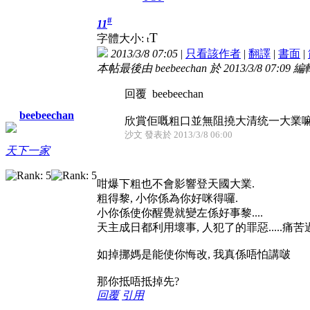
#
11
T
字體大小:
t
2013/3/8 07:05
|
只看該作者
|
翻譯
|
書面
|
本帖最後由 beebeechan 於 2013/3/8 07:09 編
回覆 beebeechan
beebeechan
欣賞佢嘅粗口並無阻撓大清统一大業
沙文 發表於 2013/3/8 06:00
天下一家
咁爆下粗也不會影響登天國大業.
粗得黎, 小你係為你好咪得囉.
小你係使你醒覺就變左係好事黎....
天主成日都利用壞事, 人犯了的罪惡.....痛
如掉挪媽是能使你悔改, 我真係唔怕講啵
那你抵唔抵掉先?
回覆
引用