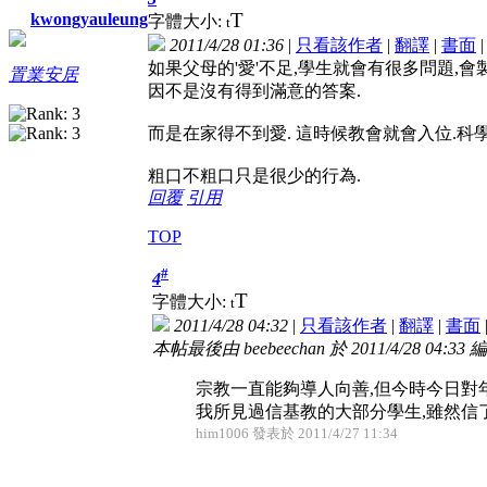
T
kwongyauleung
字體大小:
t
2011/4/28 01:36
|
只看該作者
|
翻譯
|
書面
如果父母的'愛'不足,學生就會有很多問題,會
置業安居
因不是沒有得到滿意的答案.
而是在家得不到愛. 這時候教會就會入位.科
粗口不粗口只是很少的行為.
回覆
引用
TOP
#
4
T
字體大小:
t
2011/4/28 04:32
|
只看該作者
|
翻譯
|
書面
本帖最後由 beebeechan 於 2011/4/28 04:33 
宗教一直能夠導人向善,但今時今日對
我所見過信基教的大部分學生,雖然信了,但
him1006 發表於 2011/4/27 11:34