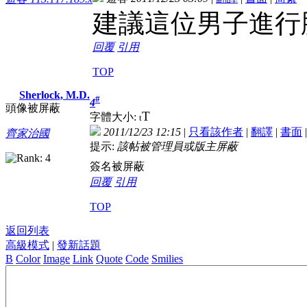
建議這位男子進行
回覆
引用
TOP
Sherlock, M.D.
#
4
頭像被屏蔽
T
字體大小:
t
2011/12/23 12:15
|
只看該作者
|
翻譯
|
書面
齊家治國
提示:
該帖被管理員或版主屏蔽
簽名被屏蔽
回覆
引用
TOP
返回列表
高級模式
|
發新話題
B
Color
Image
Link
Quote
Code
Smilies