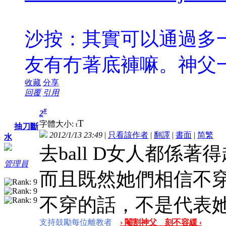
沙按：其實可以通過多
友有冇著底褲嘛。神父一定
收藏
分享
回覆
引用
#
2
T
字體大小:
t
抽刀斷
2012/1/13 23:49
|
只看該作者
|
翻譯
|
書面
|
简
繁
水
去ball D女人都係
管理員
而且既然她們相信不
不穿的話，不是代表
支持鼓勵每位離教者
› 閹割神父 刻不容緩 ‹