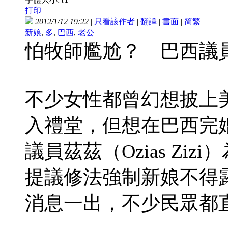
t
打印
2012/1/12 19:22
|
只看該作者
|
翻譯
|
書面
|
简
繁
新娘
,
多
,
巴西
,
老公
怕牧師尷尬？ 巴西議
不少女性都曾幻想披上
入禮堂，但想在巴西完
議員茲茲（Ozias Zi
提議修法強制新娘不得
消息一出，不少民眾都