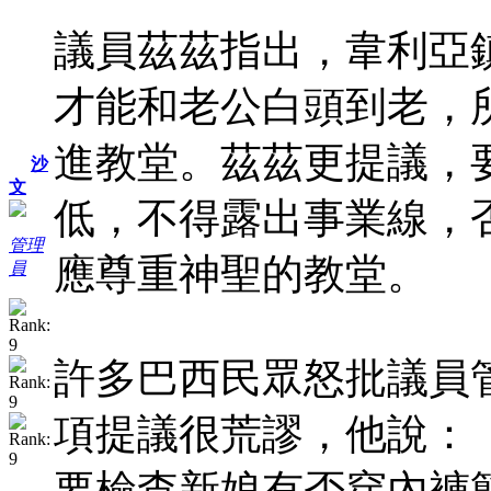
議員茲茲指出，韋利亞
才能和老公白頭到老，
進教堂。茲茲更提議，
沙
文
低，不得露出事業線，
管理
應尊重神聖的教堂。
員
許多巴西民眾怒批議員
項提議很荒謬，他說：
要檢查新娘有否穿內褲