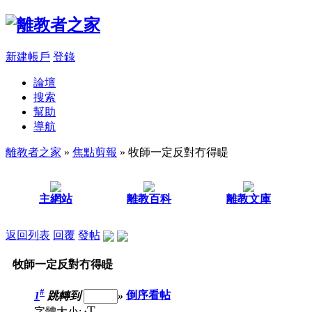
新建帳戶
登錄
論壇
搜索
幫助
導航
離教者之家
»
焦點剪報
» 牧師一定反對冇得睼
主網站
離教百科
離教文庫
返回列表
回覆
發帖
牧師一定反對冇得睼
#
1
跳轉到
»
倒序看帖
T
字體大小: