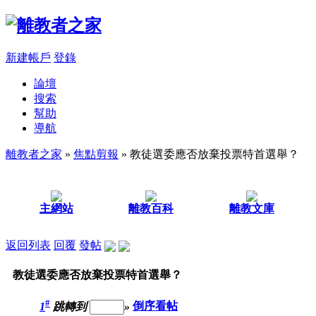
新建帳戶
登錄
論壇
搜索
幫助
導航
離教者之家
»
焦點剪報
» 教徒選委應否放棄投票特首選舉？
主網站
離教百科
離教文庫
返回列表
回覆
發帖
教徒選委應否放棄投票特首選舉？
#
1
跳轉到
»
倒序看帖