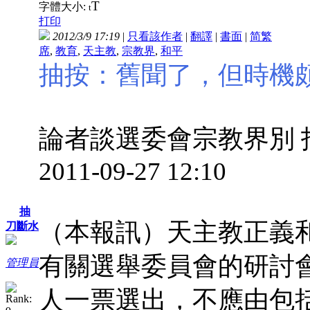
T
字體大小:
t
打印
2012/3/9 17:19
|
只看該作者
|
翻譯
|
書面
|
简
繁
席
,
教育
,
天主教
,
宗教界
,
和平
抽按：舊聞了，但時機
論者談選委會宗教界別
2011-09-27 12:10
抽
（本報訊）天主教正義
刀斷水
有關選舉委員會的研討
管理員
人一票選出，不應由包