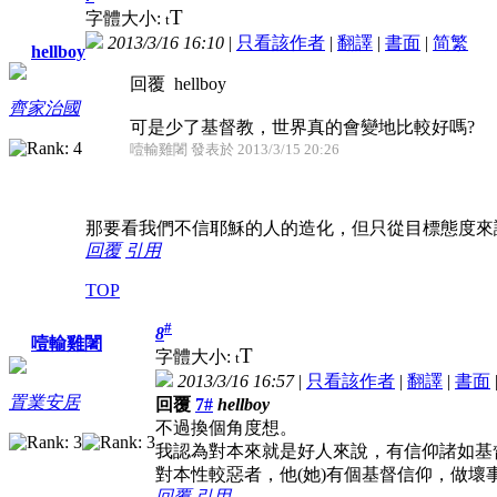
T
字體大小:
t
2013/3/16 16:10
|
只看該作者
|
翻譯
|
書面
|
简
繁
hellboy
回覆 hellboy
齊家治國
可是少了基督教，世界真的會變地比較好嗎?
噎輸雞闍 發表於 2013/3/15 20:26
那要看我們不信耶穌的人的造化，但只從目標態度來
回覆
引用
TOP
#
8
噎輸雞闍
T
字體大小:
t
2013/3/16 16:57
|
只看該作者
|
翻譯
|
書面
置業安居
回覆
7#
hellboy
不過換個角度想。
我認為對本來就是好人來說，有信仰諸如基督
對本性較惡者，他(她)有個基督信仰，做壞
回覆
引用