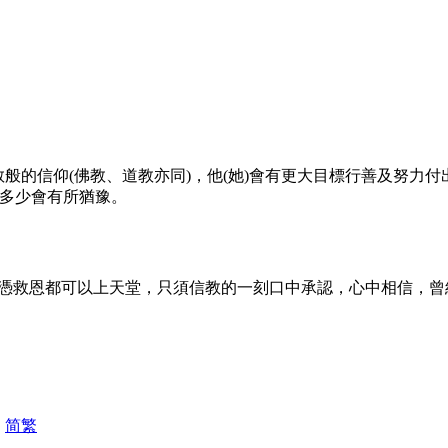
般的信仰(佛教、道教亦同)，他(她)會有更大目標行善及努力付
前多少會有所猶豫。
憑救恩都可以上天堂，只須信教的一刻口中承認，心中相信，曾
|
简
繁