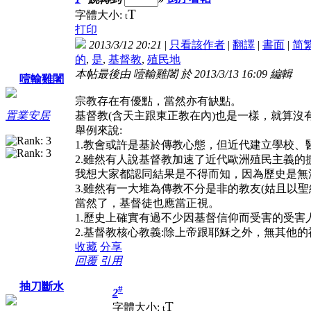
T
字體大小:
t
打印
2013/3/12 20:21
|
只看該作者
|
翻譯
|
書面
|
简
的
,
是
,
基督教
,
殖民地
本帖最後由 噎輸雞闍 於 2013/3/13 16:09 編輯
噎輸雞闍
宗教存在有優點，當然亦有缺點。
基督教(含天主跟東正教在內)也是一樣，就算沒
置業安居
舉例來說:
1.教會或許是基於傳教心態，但近代建立學校
2.雖然有人說基督教加速了近代歐洲殖民主義
我想大家都認同結果是不得而知，因為歷史是無
3.雖然有一大堆為傳教不分是非的教友(姑且以
當然了，基督徒也應當正視。
1.歷史上確實有過不少因基督信仰而受害的受
2.基督教核心教義:除上帝跟耶穌之外，無其
收藏
分享
回覆
引用
抽刀斷水
#
2
T
字體大小:
t