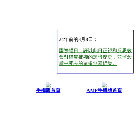
24年前的8月8日：
國際貓日，謹以此日正視和反思教
會對貓隻摧殘的黑暗歷史，並悼念
當中死去的眾多無辜貓隻。
手機版首頁
AMP手機版首頁