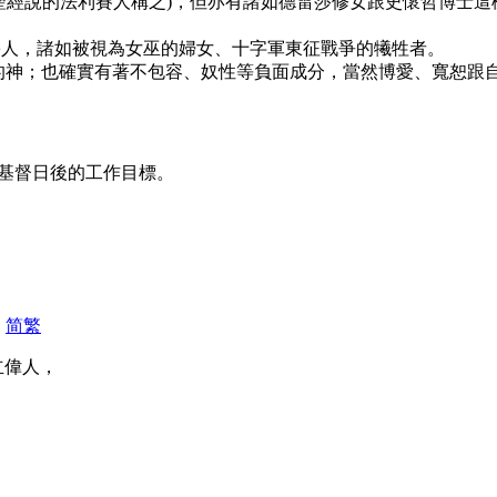
以聖經說的法利賽人稱之)，但亦有諸如德雷莎修女跟史懷哲博士
害人，諸如被視為女巫的婦女、十字軍東征戰爭的犧牲者。
他的神；也確實有著不包容、奴性等負面成分，當然博愛、寬恕跟
基督日後的工作目標。
|
简
繁
立偉人，