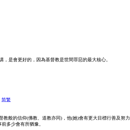
講，是會更好的，因為基督教是世間罪惡的最大核心。
|
简
繁
教般的信仰(佛教、道教亦同)，他(她)會有更大目標行善及努
事前多少會有所猶豫。