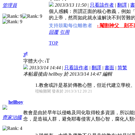
2013/3/13 11:50
|
只看該作者
|
翻譯
|
書
管理員
個人感觸：所謂正面的核心教義，例如
的上帝，然而如此就永遠解決不到苦難
支持鼓勵每位離教者
› 閹割神父 刻不容
回覆
引用
TOP
#
3
T
字體大小:
t
2013/3/14 14:44
|
只看該作者
|
翻譯
|
書面
|
简
繁
本帖最後由 hellboy 於 2013/3/14 14:47 編輯
1.教會或許是基於傳教心態，但近代建立學校
噎輸雞闍 發表於 2013/3/12 20:21
hellboy
教會是由於早年以侵略及同化取得較多資源，所以能
齊家治國
念，是造福人群，避免耶毒侵害人類心智，腐化人類