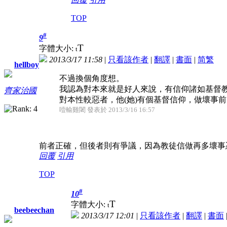
TOP
#
9
T
字體大小:
t
2013/3/17 11:58
|
只看該作者
|
翻譯
|
書面
|
简
繁
hellboy
不過換個角度想。
我認為對本來就是好人來說，有信仰諸如基督教
齊家治國
對本性較惡者，他(她)有個基督信仰，做壞事
噎輸雞闍 發表於 2013/3/16 16:57
前者正確，但後者則有爭議，因為教徒信做再多壞事
回覆
引用
TOP
#
10
T
字體大小:
t
beebeechan
2013/3/17 12:01
|
只看該作者
|
翻譯
|
書面