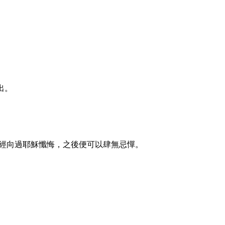
出。
經向過耶穌懺悔，之後便可以肆無忌憚。