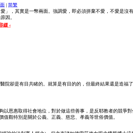
面
|
简
繁
「愛」，其實是一幣兩面。強調愛，即必須拼棄不愛，不愛是沒
的原因。
緩 ‹
、醫院卻是有目共睹的。就算是有目的的，但最終結果還是造福
夠以恩惠取得社會地位，對於做這些善事，是反耶教者的競爭對
價值觀特別是關於公義、正義、慈悲、孝義等世俗價值。