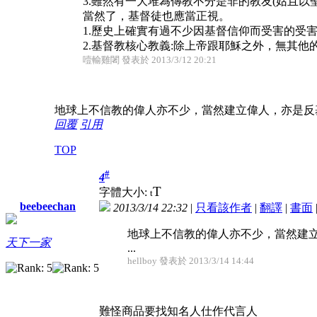
3.雖然有一大堆為傳教不分是非的教友(姑且
當然了，基督徒也應當正視。
1.歷史上確實有過不少因基督信仰而受害的受
2.基督教核心教義:除上帝跟耶穌之外，無其
噎輸雞闍 發表於 2013/3/12 20:21
地球上不信教的偉人亦不少，當然建立偉人，亦是反
回覆
引用
TOP
#
4
T
字體大小:
t
beebeechan
2013/3/14 22:32
|
只看該作者
|
翻譯
|
書面
地球上不信教的偉人亦不少，當然建
天下一家
...
hellboy 發表於 2013/3/14 14:44
難怪商品要找知名人仕作代言人