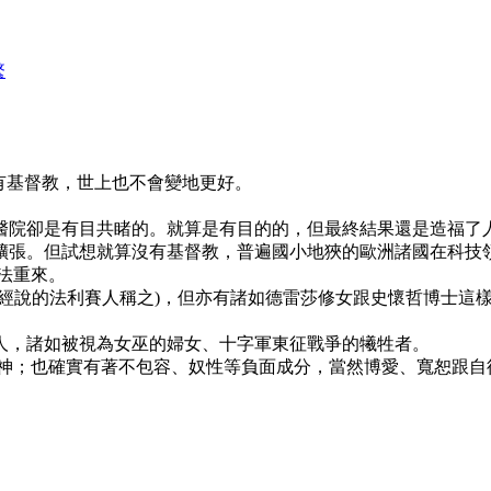
繁
有基督教，世上也不會變地更好。
、醫院卻是有目共睹的。就算是有目的的，但最終結果還是造福了
的擴張。但試想就算沒有基督教，普遍國小地狹的歐洲諸國在科技
法重來。
聖經說的法利賽人稱之)，但亦有諸如德雷莎修女跟史懷哲博士這
害人，諸如被視為女巫的婦女、十字軍東征戰爭的犧牲者。
他的神；也確實有著不包容、奴性等負面成分，當然博愛、寬恕跟