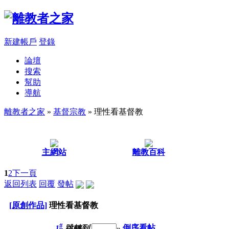
新建帳戶
登錄
論壇
搜索
幫助
導航
離教者之家
»
基督宗教
» 理性看基督教
主網站
離教百科
1
2
下一頁
返回列表
回覆
發帖
[原創作品]
理性看基督教
#
1
跳轉到
»
倒序看帖