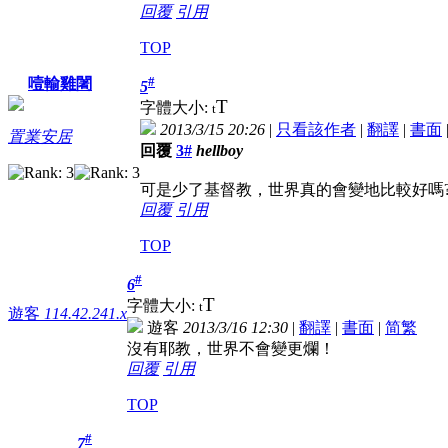
回覆
引用
TOP
#
噎輸雞闍
5
T
字體大小:
t
2013/3/15 20:26
|
只看該作者
|
翻譯
|
書面
置業安居
回覆
3#
hellboy
可是少了基督教，世界真的會變地比較好嗎
回覆
引用
TOP
#
6
T
字體大小:
t
遊客
114.42.241.x
遊客
2013/3/16 12:30
|
翻譯
|
書面
|
简
繁
沒有耶教，世界不會變更爛！
回覆
引用
TOP
#
7