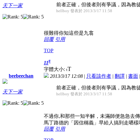
前者正確，但後者則有爭議，因為教徒
天下一家
hellboy 發表於 2013/3/17 11:58
很難得你知這些是九翕
回覆
引用
TOP
#
11
T
字體大小:
t
beebeechan
2013/3/17 12:08
|
只看該作者
|
翻譯
|
書面
前者正確，但後者則有爭議，因為教徒
天下一家
hellboy 發表於 2013/3/17 11:58
不過你,和那些一知半解，未滿師便急急去
馬丁路德的「因信稱義」早給人搞到走哂樣
回覆
引用