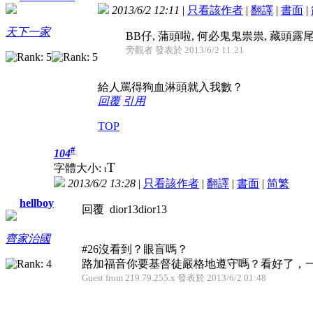
2013/6/2 12:11
|
只看該作者
|
翻譯
|
書面
|
天下一家
BB仔, 蒲頭啦, 何必鬼鬼祟祟, 藏頭露尾
旁觀者 發表於 2013/6/2 11:21
給人罵得狗血淋頭就入我數？
回覆
引用
TOP
#
104
T
字體大小:
t
2013/6/2 13:28
|
只看該作者
|
翻譯
|
書面
|
简
繁
hellboy
回覆 dior13dior13
齊家治國
#26沒看到？眼盲嗎？
路加福音你要基督徒嚴格地遵守嗎？看好了，一切
Guest from 219.79.255.x 發表於 2013/6/2 01:48