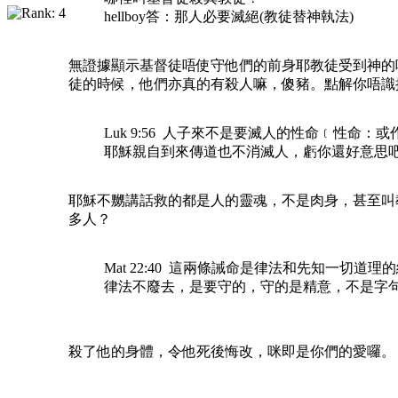
hellboy答：那人必要滅絕(教徒替神執法)
無證據顯示基督徒唔使守他們的前身耶教徒受到神的
徒的時候，他們亦真的有殺人嘛，傻豬。點解你唔識
Luk 9:56 人子來不是要滅人的性命﹝性命
耶穌親自到來傳道也不消滅人，虧你還好意思
耶穌不嬲講話救的都是人的靈魂，不是肉身，甚至叫
多人？
Mat 22:40 這兩條誡命是律法和先知一切道理
律法不廢去，是要守的，守的是精意，不是字
殺了他的身體，令他死後悔改，咪即是你們的愛囉。