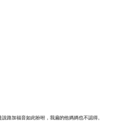
徒說路加福音如此吩咐，我扁的他媽媽也不認得。