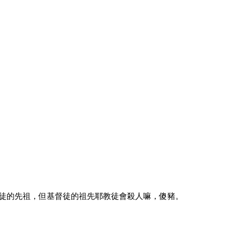
徒的先祖，但基督徒的祖先耶教徒會殺人嘛，傻豬。