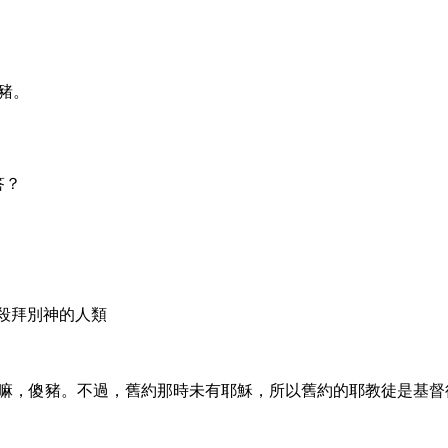
豬。
答？
)，殺拜別神的人類
嘛，傻豬。不過，舊約那時未有耶穌，所以舊約的耶教徒是基督