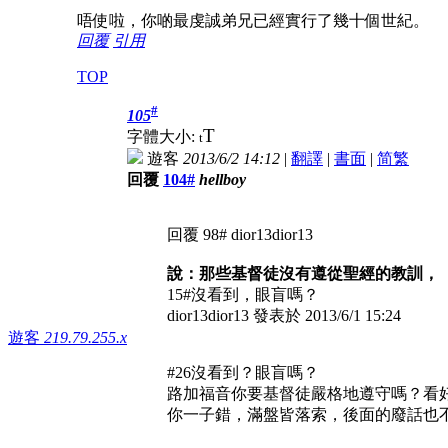
唔使啦，你啲最虔誠弟兄已經實行了幾十個世紀。
回覆
引用
TOP
#
105
T
字體大小:
t
遊客
2013/6/2 14:12
|
翻譯
|
書面
|
简
繁
回覆
104#
hellboy
回覆 98# dior13dior13
說：那些基督徒沒有遵從聖經的教訓，
15#沒看到，眼盲嗎？
dior13dior13 發表於 2013/6/1 15:24
遊客
219.79.255.x
#26沒看到？眼盲嗎？
路加福音你要基督徒嚴格地遵守嗎？看
你一子錯，滿盤皆落索，後面的廢話也