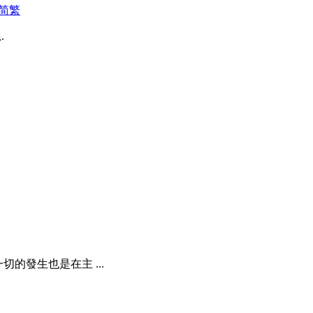
简
繁
.
的發生也是在主 ...