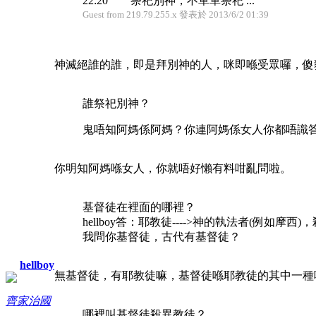
22:20 祭祀別神，不單單祭祀 ...
Guest from 219.79.255.x 發表於 2013/6/2 01:39
神滅絕誰的誰，即是拜別神的人，咪即喺受眾囉，傻
誰祭祀別神？
鬼唔知阿媽係阿媽？你連阿媽係女人你都唔識
你明知阿媽喺女人，你就唔好懶有料咁亂問啦。
基督徒在裡面的哪裡？
hellboy答：耶教徒---->神的執法者(例如摩西
我問你基督徒，古代有基督徒？
hellboy
無基督徒，有耶教徒嘛，基督徒喺耶教徒的其中一種
齊家治國
哪裡叫基督徒殺異教徒？