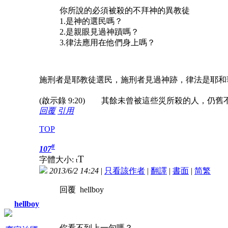
你所說的必須被殺的不拜神的異教徒
1.是神的選民嗎？
2.是親眼見過神蹟嗎？
3.律法應用在他們身上嗎？
施刑者是耶教徒選民，施刑者見過神跡，律法是耶和
(啟示錄 9:20) 其餘未曾被這些災所殺的人，
回覆
引用
TOP
#
107
T
字體大小:
t
2013/6/2 14:24
|
只看該作者
|
翻譯
|
書面
|
简
繁
回覆 hellboy
hellboy
你看不到上一句嗎？