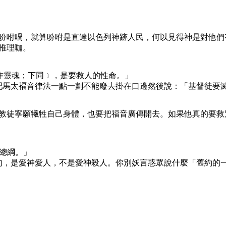
吩咐喎，就算吩咐是直達以色列神跡人民，何以見得神是對他們
推理咖。
：或作靈魂；下同﹞，是要救人的性命。」
吧馬太褔音律法一點一劃不能廢去掛在口邊然後說：「基督徒要
教徒寧願犧牲自己身體，也要把福音廣傳開去。如果他真的要救
的總綱。」
句，是愛神愛人，不是愛神殺人。你別妖言惑眾說什麼「舊約的