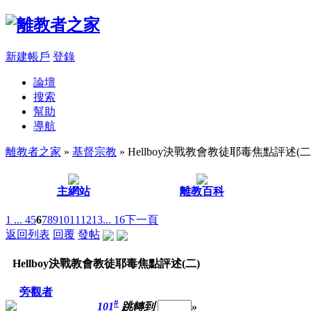
新建帳戶
登錄
論壇
搜索
幫助
導航
離教者之家
»
基督宗教
» Hellboy決戰教會教徒耶毒焦點評述(二
主網站
離教百科
1 ...
4
5
6
7
8
9
10
11
12
13
... 16
下一頁
返回列表
回覆
發帖
Hellboy決戰教會教徒耶毒焦點評述(二)
旁觀者
#
101
跳轉到
»