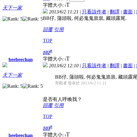
T
字體大小:
t
天下一家
2013/6/2 11:21
|
只看該作者
|
翻譯
|
書面
|
BB仔, 蒲頭啦, 何必鬼鬼祟祟, 藏頭露尾.
回覆
引用
TOP
#
102
T
字體大小:
t
beebeechan
2013/6/2 12:10
|
只看該作者
|
翻譯
|
書面
|
天下一家
BB仔, 蒲頭啦, 何必鬼鬼祟祟, 藏頭露尾
旁觀者 發表於 2013/6/2 11:21
是否有人呼喚我？
回覆
引用
TOP
#
103
T
字體大小:
t
beebeechan