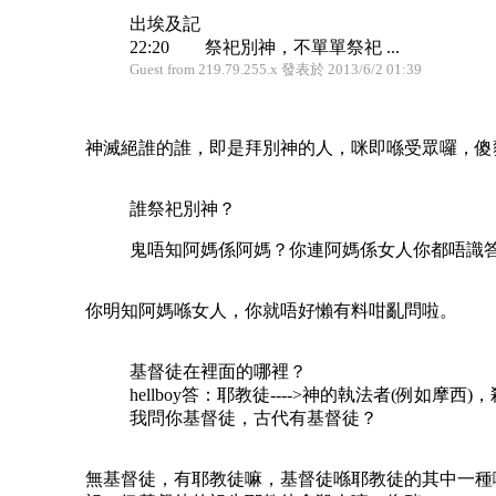
出埃及記
22:20 祭祀別神，不單單祭祀 ...
Guest from 219.79.255.x 發表於 2013/6/2 01:39
神滅絕誰的誰，即是拜別神的人，咪即喺受眾囉，傻
誰祭祀別神？
鬼唔知阿媽係阿媽？你連阿媽係女人你都唔識
你明知阿媽喺女人，你就唔好懶有料咁亂問啦。
基督徒在裡面的哪裡？
hellboy答：耶教徒---->神的執法者(例如摩西
我問你基督徒，古代有基督徒？
無基督徒，有耶教徒嘛，基督徒喺耶教徒的其中一種