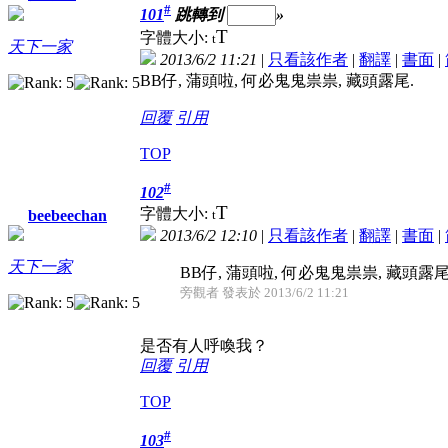
#
101
跳轉到
»
T
字體大小:
t
天下一家
2013/6/2 11:21
|
只看該作者
|
翻譯
|
書面
|
BB仔, 蒲頭啦, 何必鬼鬼祟祟, 藏頭露尾.
回覆
引用
TOP
#
102
T
字體大小:
t
beebeechan
2013/6/2 12:10
|
只看該作者
|
翻譯
|
書面
|
天下一家
BB仔, 蒲頭啦, 何必鬼鬼祟祟, 藏頭露尾
旁觀者 發表於 2013/6/2 11:21
是否有人呼喚我？
回覆
引用
TOP
#
103