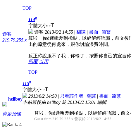
TOP
#
114
T
字體大小:
t
遊客
2013/6/2 14:55
|
翻譯
|
書面
|
简
繁
遊客
算啦，你d邏輯差到極點，以經解經唔識，前文後理
219.79.255.x
出的原意從何處來，跟你討論浪費時間。
反正你說服不了我，你輸了，按照你自己的宣言
回覆
引用
TOP
#
115
T
字體大小:
t
2013/6/2 14:58
|
只看該作者
|
翻譯
|
書面
|
简
繁
hellboy
本帖最後由 hellboy 於 2013/6/2 15:01 編輯
算啦，你d邏輯差到極點，以經解經唔識，前文後
齊家治國
Guest from 219.79.255.x 發表於 2013/6/2 14:55