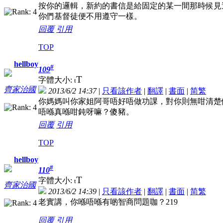
按你的邏輯，新約的書信是給固定的某一間那時候見
你們基督徒便不用遵守一樣。
回覆
引用
TOP
hellboy
#
109
T
字體大小:
t
齊家治國
2013/6/2 14:37
|
只看該作者
|
翻譯
|
書面
|
简
繁
你媽媽叫你家姐阿哥唔好唔做功課，對你則無咁清楚
唔喺真喺咁鈍呀嘛？傻豬。
回覆
引用
TOP
hellboy
#
110
T
字體大小:
t
齊家治國
2013/6/2 14:39
|
只看該作者
|
翻譯
|
書面
|
简
繁
老實講，你喺唔喺有啲智商問題咖？219
回覆
引用