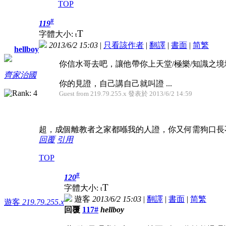
TOP
#
119
T
字體大小:
t
2013/6/2 15:03
|
只看該作者
|
翻譯
|
書面
|
简
繁
hellboy
你信水哥去吧，讓他帶你上天堂/極樂/知識之境
齊家治國
你的見證，自己講自己就叫證 ...
Guest from 219.79.255.x 發表於 2013/6/2 14:59
超，成個離教者之家都喺我的人證，你又何需狗口長
回覆
引用
TOP
#
120
T
字體大小:
t
遊客
2013/6/2 15:03
|
翻譯
|
書面
|
简
繁
遊客
219.79.255.x
回覆
117#
hellboy