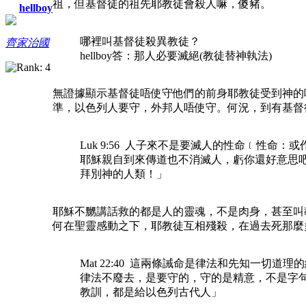
祖，但基督徒的祖先耶教徒會殺人嘛，傻豬。
hellboy
哪裡叫基督徒殺異教徒？
齊家治國
hellboy答：那人必要滅絕(教徒替神執法)
無證據顯示基督徒唔使守他們的前身耶教徒受到神的
準，以色列人要守，外邦人唔使守。何況，到有基督
Luk 9:56 人子來不是要滅人的性命﹝性命
耶穌親自到來傳道也不消滅人，虧你還好意思
拜別神的人類！」
耶穌不嬲講話救的都是人的靈魂，不是肉身，甚至叫
何在聖靈感動之下，耶教徒互相殘殺，在過去死那麼
Mat 22:40 這兩條誡命是律法和先知一切道理
律法不廢去，是要守的，守的是精意，不是字
教訓，都是給以色列古代人」