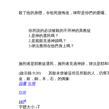
殺了他的身體，令他死後悔改，咪即是你們的愛囉。
你所說的必須被殺的不拜神的異教徒
1.是神的選民嗎？
2.是親眼見過神蹟嗎？
3.律法應用在他們身上嗎？
施刑者是耶教徒選民，施刑者見過神跡，律法是耶和
(啟示錄 9:20) 其餘未曾被這些災所殺的人，
金，銀，銅，木，石，的偶像‧
回覆
引用
TOP
#
107
T
字體大小:
t