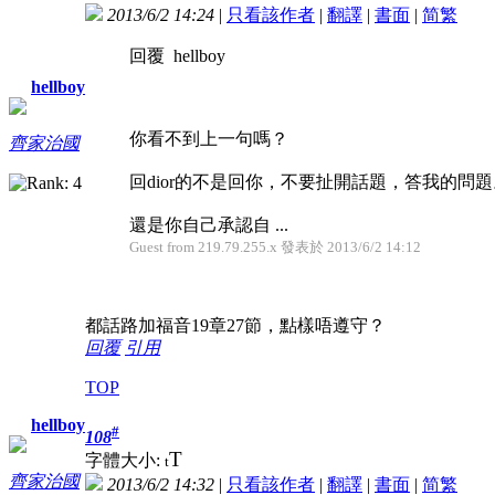
2013/6/2 14:24
|
只看該作者
|
翻譯
|
書面
|
简
繁
回覆 hellboy
hellboy
你看不到上一句嗎？
齊家治國
回dior的不是回你，不要扯開話題，答我的問題
還是你自己承認自 ...
Guest from 219.79.255.x 發表於 2013/6/2 14:12
都話路加福音19章27節，點樣唔遵守？
回覆
引用
TOP
hellboy
#
108
T
字體大小:
t
齊家治國
2013/6/2 14:32
|
只看該作者
|
翻譯
|
書面
|
简
繁