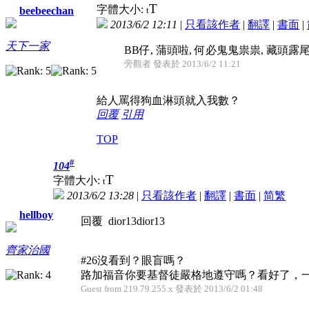
T
字體大小:
t
beebeechan
2013/6/2 12:11
|
只看該作者
|
翻譯
|
書面
|
天下一家
BB仔, 蒲頭啦, 何必鬼鬼祟祟, 藏頭露尾
旁觀者 發表於 2013/6/2 11:21
給人罵得狗血淋頭就入我數？
回覆
引用
TOP
#
104
T
字體大小:
t
2013/6/2 13:28
|
只看該作者
|
翻譯
|
書面
|
简
繁
hellboy
回覆 dior13dior13
齊家治國
#26沒看到？眼盲嗎？
路加福音你要基督徒嚴格地遵守嗎？看好了，一切
Guest from 219.79.255.x 發表於 2013/6/2 01:48