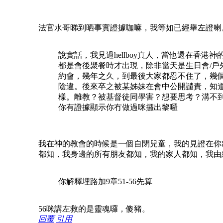
法官水哥睇到晒事實證據咖嘛，我等如已經舉左證喇
說實話，我見過hellboy真人，當他還在香
都是會後聚餐時才出現，除非當天是生日會/
約會，幾年之久，到最後大家都忍不住了，幾
陰違。後來卒之被某姊妹在會中公開譴責，知
樣。離教？被基督徒同學害？想要思考？溝不
你有證據顯示你冇做過咪攞出黎囉
我在神的教會的時候是一個自閉兒童，我的見證在你
都知，我身邊的所有朋友都知，我的家人都知，我由
你解釋埋路加9章51-56先算
56咪講左救的是靈魂囉，傻豬。
回覆
引用