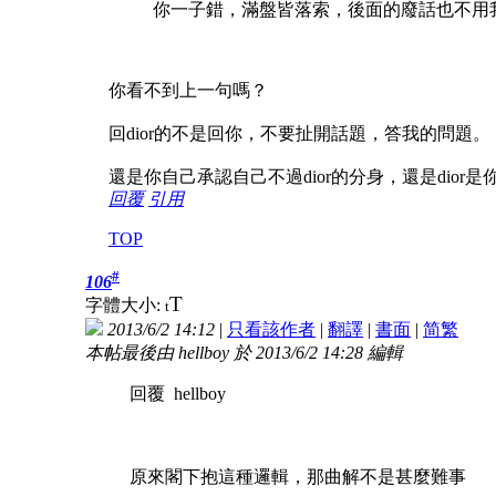
你一子錯，滿盤皆落索，後面的廢話也不用
你看不到上一句嗎？
回dior的不是回你，不要扯開話題，答我的問題。
還是你自己承認自己不過dior的分身，還是dior
回覆
引用
TOP
#
106
T
字體大小:
t
2013/6/2 14:12
|
只看該作者
|
翻譯
|
書面
|
简
繁
本帖最後由 hellboy 於 2013/6/2 14:28 編輯
回覆 hellboy
原來閣下抱這種邏輯，那曲解不是甚麼難事