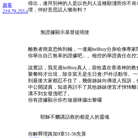
得出，連拜別神的人是以色列人這種顯淺而你不肯
遊客
埋，仲好意思話人懶有料？
219.79.255.x
無證據顯示基督徒唔使
離教者簡直恐怖到極，一邊廂hellboy分身哈佛專家
你舉出自己無辜的證據吧」。檢控的舉證責任在控
說實話，我見過hellboy真人，當他還在香港
聚餐時才出現，除非當天是生日會/戶外活動等。
到最後大家都忍不住了，幾個姊妹向傳道人投訴，
中公開譴責，知道再討不了其他姊妹便宜才悻悻離
溝不到女發洩吧了。
你有證據顯示你冇做過咪攞出黎囉
耶穌不嬲講話救的都是人的靈魂
你解釋埋路加9章51-56先算