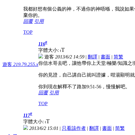
我都好想有個公義的神，不過你的神唔喺，我說如果
棄你的。
回覆
引用
TOP
#
116
T
字體大小:
t
遊客
2013/6/2 14:59
|
翻譯
|
書面
|
简
繁
你信水哥去吧，讓他帶你上天堂/極樂/知識之
遊客
219.79.255.x
你的見證，自己講自己就叫證據，咁湯顯明就
你到現在解釋不了路加9:51-56，慢慢解吧。
回覆
引用
TOP
#
117
T
字體大小:
t
2013/6/2 15:01
|
只看該作者
|
翻譯
|
書面
|
简
繁