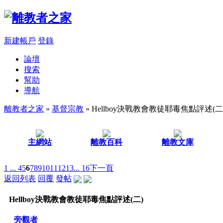
新建帳戶
登錄
論壇
搜索
幫助
導航
離教者之家
»
基督宗教
» Hellboy決戰教會教徒耶毒焦點評述(二
主網站
離教百科
離教文庫
1 ...
4
5
6
7
8
9
10
11
12
13
... 16
下一頁
返回列表
回覆
發帖
Hellboy決戰教會教徒耶毒焦點評述(二)
旁觀者