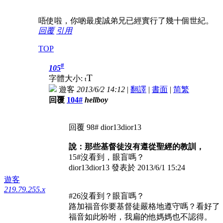
唔使啦，你啲最虔誠弟兄已經實行了幾十個世紀。
回覆
引用
TOP
#
105
T
字體大小:
t
遊客
2013/6/2 14:12
|
翻譯
|
書面
|
简
繁
回覆
104#
hellboy
回覆 98# dior13dior13
說：那些基督徒沒有遵從聖經的教訓，
15#沒看到，眼盲嗎？
dior13dior13 發表於 2013/6/1 15:24
遊客
219.79.255.x
#26沒看到？眼盲嗎？
路加福音你要基督徒嚴格地遵守嗎？看好了
福音如此吩咐，我扁的他媽媽也不認得。