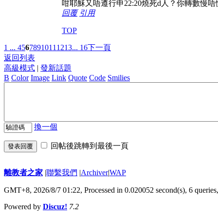
咁耶穌又唔遵行申22:20燒死d人？你轉數慢唔
回覆
引用
TOP
1 ...
4
5
6
7
8
9
10
11
12
13
... 16
下一頁
返回列表
高級模式
|
發新話題
B
Color
Image
Link
Quote
Code
Smilies
換一個
回帖後跳轉到最後一頁
發表回覆
離教者之家
|
聯繫我們
|
Archiver
|
WAP
GMT+8, 2026/8/7 01:22,
Processed in 0.020052 second(s), 6 queries
Powered by
Discuz!
7.2