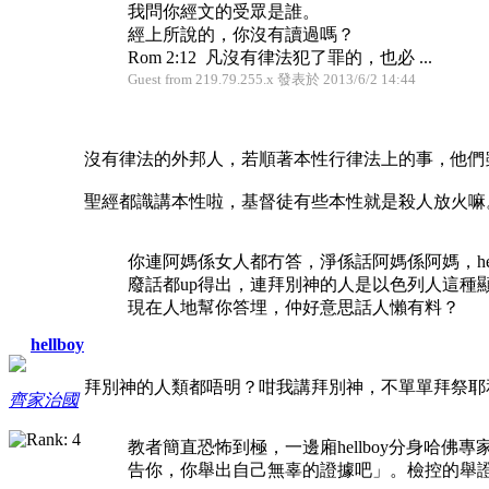
我問你經文的受眾是誰。
經上所說的，你沒有讀過嗎？
Rom 2:12 凡沒有律法犯了罪的，也必 ...
Guest from 219.79.255.x 發表於 2013/6/2 14:44
沒有律法的外邦人，若順著本性行律法上的事，他們
聖經都識講本性啦，基督徒有些本性就是殺人放火嘛
你連阿媽係女人都冇答，淨係話阿媽係阿媽，hell
廢話都up得出，連拜別神的人是以色列人這種
現在人地幫你答埋，仲好意思話人懶有料？
hellboy
拜別神的人類都唔明？咁我講拜別神，不單單拜祭耶
齊家治國
教者簡直恐怖到極，一邊廂hellboy分身哈佛專
告你，你舉出自己無辜的證據吧」。檢控的舉