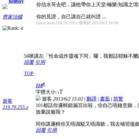
hellboy
你信水哥去吧，讓他帶你上天堂/極樂/知識之境
你的見證，自己講自己就叫證 ...
齊家治國
Guest from 219.79.255.x 發表於 2013/6/2 14:59
56咪講左「性命或作靈魂下同」囉，我都話耶穌不
回覆
引用
TOP
#
118
T
字體大小:
t
遊客
2013/6/2 15:02
|
翻譯
|
書面
|
简
繁
遊客
101都話你邏輯錯漏百出啦，你自己唔鐘意聽
219.79.255.x
放棄說服我？
同你講邏輯你又唔識駁又唔識聽，我去補習搵
回覆
引用