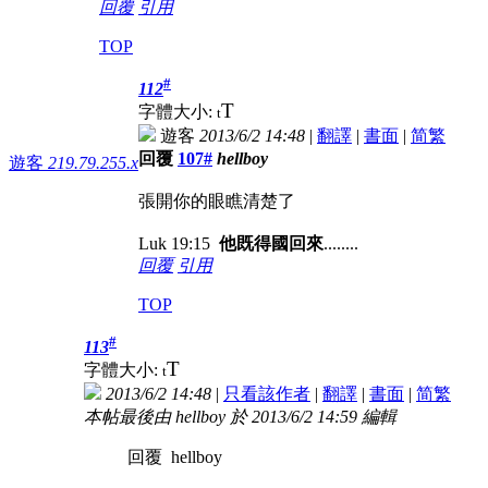
回覆
引用
TOP
#
112
T
字體大小:
t
遊客
2013/6/2 14:48
|
翻譯
|
書面
|
简
繁
回覆
107#
hellboy
遊客
219.79.255.x
張開你的眼瞧清楚了
Luk 19:15
他既得國回來
........
回覆
引用
TOP
#
113
T
字體大小:
t
2013/6/2 14:48
|
只看該作者
|
翻譯
|
書面
|
简
繁
本帖最後由 hellboy 於 2013/6/2 14:59 編輯
回覆 hellboy