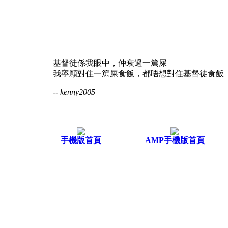
基督徒係我眼中，仲衰過一篤屎
我寧願對住一篤屎食飯，都唔想對住基督徒食飯
-- kenny2005
手機版首頁
AMP手機版首頁