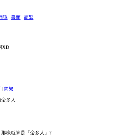
翻譯
|
書面
|
简
繁
啊XD
面
|
简
繁
的蛮多人
 那樣就算是『蛮多人』?