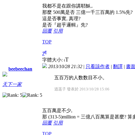
我都不是在跟你講耶穌,.
那麼 500萬是否 三億一千三百萬的 1.5%先?
這是否事實, 真理?
是否『超乎邏輯』先?
回覆
引用
TOP
#
7
T
字體大小:
t
2013/10/28 21:32
|
只看該作者
|
翻譯
|
書
beebeechan
五百万的人数数目不小。
天下一家
逍遥子 發表於 2013/10/28 15:06
五百萬是不少,
那 (313-5)million = 三億八百萬算是甚麼?
回覆
引用
TOP