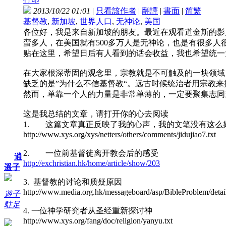
2013/10/22 01:01
|
只看該作者
|
翻譯
|
書面
|
简
繁
基督教
,
新加坡
,
世界人口
,
无神论
,
美国
各位好，我是来自新加坡的朋友。最近在观看道金斯的影
蛮多人，在美国就有500多万人是无神论，也是有很多
贴在这里，希望日后有人看到的话会收益，我也希望统一
在大家根深蒂固的观念里，宗教就是不可触及的一块领域
缺乏的是”为什么不信基督教“。远古时候统治者用宗教
然而，单靠一个人的力量是非常单薄的，一定要聚集志同
这是我总结的文章，请打开你的心去阅读
1. 这篇文章真正反映了我的心声，我的文笔没有这么
http://www.xys.org/xys/netters/others/comments/jidujiao7.txt
2. 一位前基督徒离开教会后的感受
逍
http://exchristian.hk/home/article/show/203
遥子
3. 基督教的讨论和质疑原因
http://www.media.org.hk/messageboard/asp/BibleProblem/detai
遊子
駐足
4. 一位神学研究者从圣经重新探讨神
http://www.xys.org/fang/doc/religion/yanyu.txt