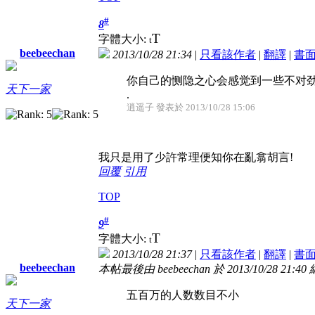
#
8
T
字體大小:
t
beebeechan
2013/10/28 21:34
|
只看該作者
|
翻譯
|
書
你自己的恻隐之心会感觉到一些不对
天下一家
.
逍遥子 發表於 2013/10/28 15:06
我只是用了少許常理便知你在亂翕胡言!
回覆
引用
TOP
#
9
T
字體大小:
t
2013/10/28 21:37
|
只看該作者
|
翻譯
|
書
beebeechan
本帖最後由 beebeechan 於 2013/10/28 21:40
五百万的人数数目不小
天下一家