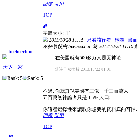
回覆
引用
TOP
#
4
T
字體大小:
t
2013/10/28 11:15
|
只看該作者
|
翻譯
|
書
本帖最後由 beebeechan 於 2013/10/28 11:16
beebeechan
在美国就有500多万人是无神论
..
天下一家
逍遥子 發表於 2013/10/22 01:01
不過, 你就無視美國有三億一千三百萬人,
五百萬無神論者只是 1.5% 人口!
你這種選擇性來讀取你想要的資料真的可怕
回覆
引用
TOP