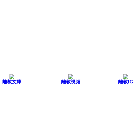
離教文庫
離教視頻
離教IG