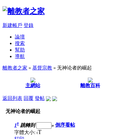
新建帳戶
登錄
論壇
搜索
幫助
導航
離教者之家
»
基督宗教
» 无神论者的崛起
主網站
離教百科
返回列表
回覆
發帖
无神论者的崛起
#
1
跳轉到
»
倒序看帖
T
字體大小:
t
打印