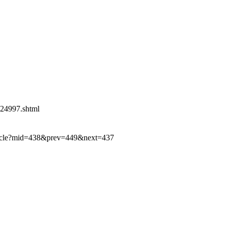
124997.shtml
ticle?mid=438&prev=449&next=437