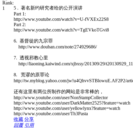
5 . 著名新约研究者给的公开演讲
Part 1:
http://www.youtube.com/watch?v=U-fVXEx22S8
Part 2:
http://www.youtube.com/watch?v=TgEVkoTGvi8
6. 基督徒的九宗罪
http://www.douban.com/note/274929686/
7. 透视邪教心里
http://liaoning.kaiwind.com/xjbxsy/201309/29/t20130929_1
8. 荒谬的原罪论
http://tw.myblog.yahoo.com/jw!u4QhvvSTBlowuE.AF2P2/ar
还有这里有两位所制作的网站是非常棒的，
http://www.youtube.com/user/NonStampCollector
http://www.youtube.com/user/DarkMatter2525?feature=watch
http://www.youtube.com/user/yellowlynx?feature=watch
http://www.youtube.com/user/Th3Pasta
收藏
分享
回覆
引用