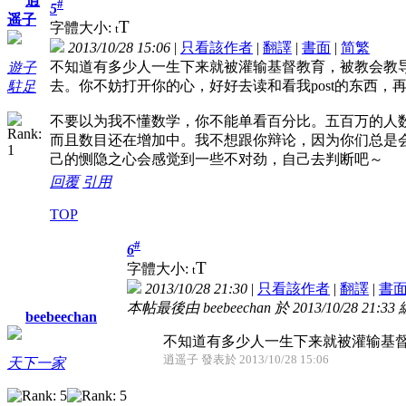
逍
#
5
遥子
T
字體大小:
t
2013/10/28 15:06
|
只看該作者
|
翻譯
|
書面
|
简
繁
不知道有多少人一生下来就被灌输基督教育，被教会教
遊子
去。你不妨打开你的心，好好去读和看我post的东西，
駐足
不要以为我不懂数学，你不能单看百分比。五百万的人
而且数目还在增加中。我不想跟你辩论，因为你们总是会
己的恻隐之心会感觉到一些不对劲，自己去判断吧～
回覆
引用
TOP
#
6
T
字體大小:
t
2013/10/28 21:30
|
只看該作者
|
翻譯
|
書
本帖最後由 beebeechan 於 2013/10/28 21:33
beebeechan
不知道有多少人一生下来就被灌输基督教
逍遥子 發表於 2013/10/28 15:06
天下一家