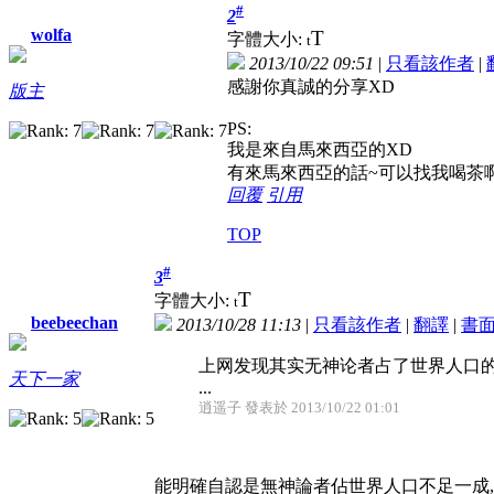
#
2
wolfa
T
字體大小:
t
2013/10/22 09:51
|
只看該作者
|
感謝你真誠的分享XD
版主
PS:
我是來自馬來西亞的XD
有來馬來西亞的話~可以找我喝茶
回覆
引用
TOP
#
3
T
字體大小:
t
beebeechan
2013/10/28 11:13
|
只看該作者
|
翻譯
|
書
上网发现其实无神论者占了世界人口
天下一家
...
逍遥子 發表於 2013/10/22 01:01
能明確自認是無神論者佔世界人口不足一成,