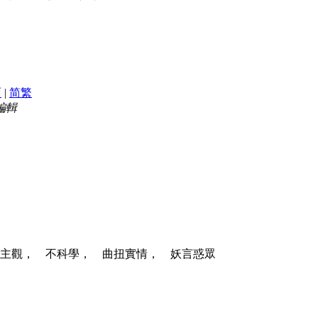
面
|
简
繁
 編輯
:主觀， 不科學， 曲扭實情， 妖言惑眾