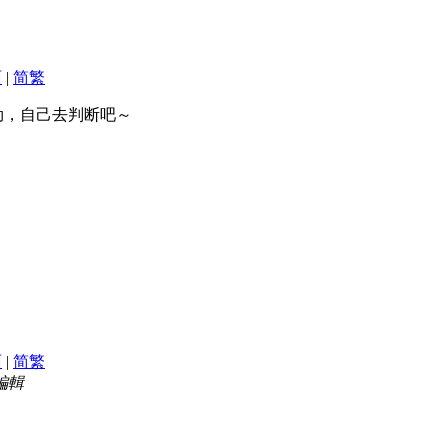
面
|
简
繁
劲，自己去判断吧～
面
|
简
繁
 編輯