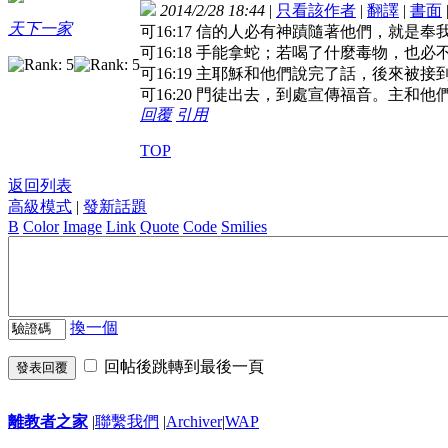
2014/2/28 18:44
|
只看該作者
|
翻譯
|
書面
天下一家
可16:17 信的人必有神蹟隨著他們，就是
可16:18 手能拿蛇；若喝了什麼毒物，也
可16:19 主耶穌和他們說完了話，後來被
可16:20 門徒出去，到處宣傳福音。主和
回覆
引用
TOP
返回列表
高級模式
|
發新話題
B
Color
Image
Link
Quote
Code
Smilies
換一個
回帖後跳轉到最後一頁
發表回覆
離教者之家
|
聯繫我們
|
Archiver
|
WAP