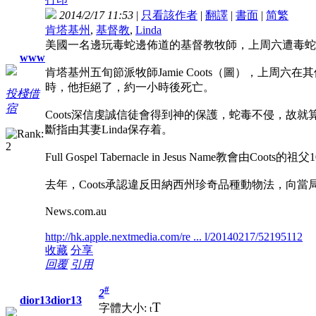
2014/2/17 11:53
|
只看該作者
|
翻譯
|
書面
|
简
繁
肯塔基州
,
基督教
,
Linda
美國一名邊玩毒蛇邊佈道的基督教牧師，上周六遭毒蛇
www
肯塔基州五旬節派牧師Jamie Coots（圖），上周六在其位於米
時，他拒絕了，約一小時後死亡。
投棧借
宿
Coots深信虔誠信徒會得到神的保護，蛇毒不侵，故
斷指由其妻Linda保存着。
Full Gospel Tabernacle in Jesus Name教會
去年，Coots承認違反田納西州珍奇品種動物法，向當
News.com.au
http://hk.apple.nextmedia.com/re ... l/20140217/52195112
收藏
分享
回覆
引用
#
2
dior13dior13
T
字體大小:
t