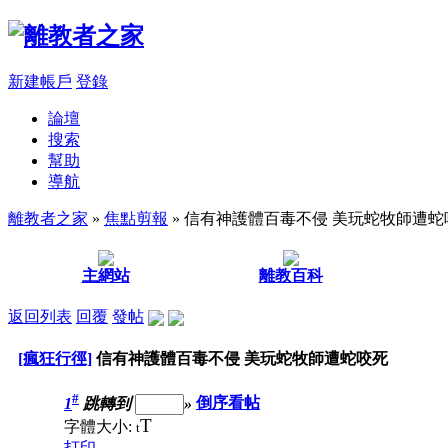
新建帳戶
登錄
論壇
搜索
幫助
導航
離教者之家
»
焦點剪報
» 信有神護體百毒不侵 美玩蛇牧師遭蛇
主網站
離教百科
返回列表
回覆
發帖
[瘋狂行徑]
信有神護體百毒不侵 美玩蛇牧師遭蛇咬死
#
1
跳轉到
»
倒序看帖
T
字體大小:
t
打印