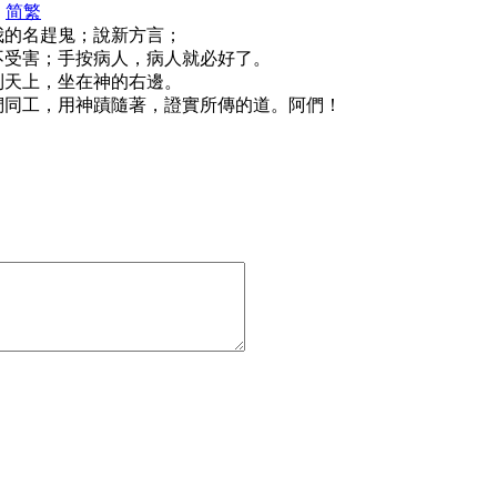
|
简
繁
奉我的名趕鬼；說新方言；
必不受害；手按病人，病人就必好了。
接到天上，坐在神的右邊。
他們同工，用神蹟隨著，證實所傳的道。阿們！