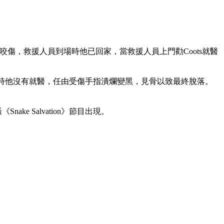
s Name被蛇咬傷，救援人員到場時他已回家，當救援人員上門勸Coots就醫
。當時他沒有就醫，任由受傷手指潰爛變黑，見骨以致最終脫落。
《Snake Salvation》節目出現。