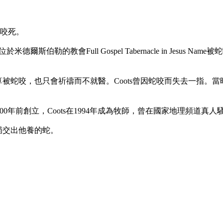
咬死。
德爾斯伯勒的教會Full Gospel Tabernacle in Jesu
就算被蛇咬，也只會祈禱而不就醫。Coots曾因蛇咬而失去一指
由Coots的祖父100年前創立，Coots在1994年成為牧師，曾在國家地理頻道真人騷
局交出他養的蛇。