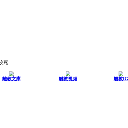
咬死
離教文庫
離教視頻
離教IG