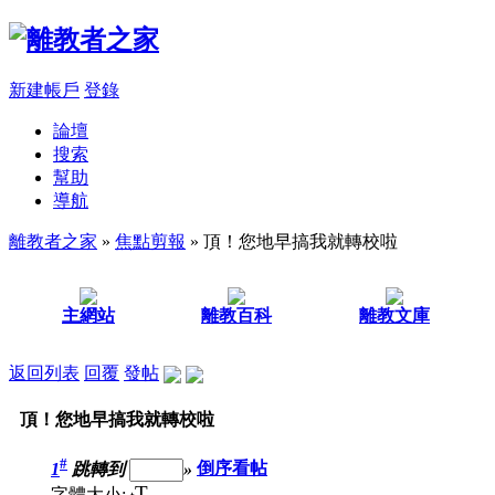
新建帳戶
登錄
論壇
搜索
幫助
導航
離教者之家
»
焦點剪報
» 頂！您地早搞我就轉校啦
主網站
離教百科
離教文庫
返回列表
回覆
發帖
頂！您地早搞我就轉校啦
#
1
跳轉到
»
倒序看帖
T
字體大小: