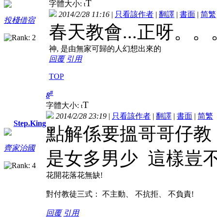
T
字體大小:
t
2014/2/28 11:16
|
只看該作者
|
翻譯
|
書面
|
简
繁
投棧借宿
春天教會...正呀。
神, 是由無家可歸的人幻想出來的
回覆
引用
TOP
#
8
T
字體大小:
t
2014/2/28 23:19
|
只看該作者
|
翻譯
|
書面
|
简
繁
Step.King
點解係要搵哥哥仔教
齊家治國
是女多男少 這樣豈
花開花落花無缺!
對付教徒三式： 不主動、 不抗拒、 不負責!
回覆
引用