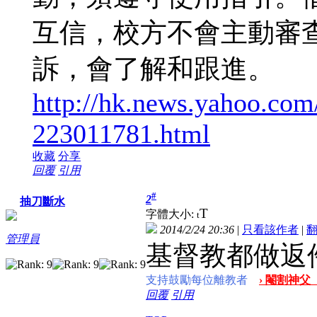
互信，校方不會主動審
訴，會了解和跟進。
http://hk.news.yahoo.c
223011781.html
收藏
分享
回覆
引用
#
2
抽刀斷水
T
字體大小:
t
2014/2/24 20:36
|
只看該作者
|
管理員
基督教都做返
支持鼓勵每位離教者
› 閹割神父
回覆
引用