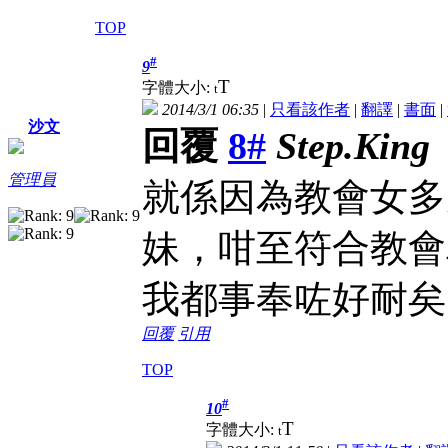
TOP
#
9
T
字體大小:
t
2014/3/1 06:35
|
只看該作者
|
翻譯
|
書面
|
沙文
回覆
8#
Step.King
管理員
就係因為教會女多
妹，咁至符合教會
我都事奉咗好耐矣
回覆
引用
TOP
#
10
T
字體大小:
t