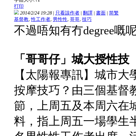
t
打印
2014/2/24 19:28
|
只看該作者
|
翻譯
|
書面
|
简
繁
基督教
,
性工作者
,
男性性
,
哥哥
,
技巧
不過唔知有冇degree嘅
「哥哥仔」城大授性技
【太陽報專訊】城市大
按摩技巧？由三個基督
節，上周五及本周六在
料，指上周五一場學生