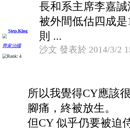
長和系主席李嘉誠
被外間低估四成是
Step.King
則 ...
齊家治國
沙文 發表於 2014/3/2 1
所以我覺得CY應該
腳痛，終被放生。
但CY 似乎仍要被迫