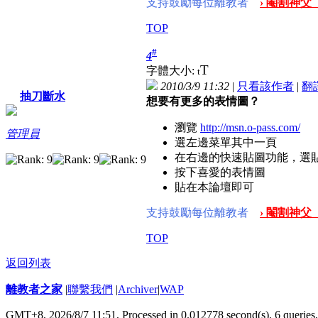
支持鼓勵每位離教者
› 閹割神父
TOP
#
4
T
字體大小:
t
2010/3/9 11:32
|
只看該作者
|
翻
抽刀斷水
想要有更多的表情圖？
瀏覽
http://msn.o-pass.com/
管理員
選左邊菜單其中一頁
在右邊的快速貼圖功能，選
按下喜愛的表情圖
貼在本論壇即可
支持鼓勵每位離教者
› 閹割神父
TOP
返回列表
離教者之家
|
聯繫我們
|
Archiver
|
WAP
GMT+8, 2026/8/7 11:51,
Processed in 0.012778 second(s), 6 queries