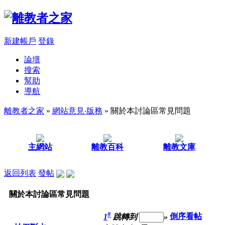
新建帳戶
登錄
論壇
搜索
幫助
導航
離教者之家
»
網站意見‧版務
» 關於本討論區常見問題
主網站
離教百科
離教文庫
返回列表
發帖
關於本討論區常見問題
#
1
跳轉到
»
倒序看帖