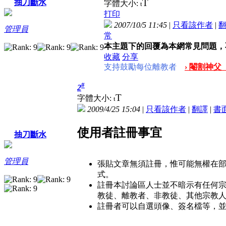
T
抽刀斷水
字體大小:
t
打印
2007/10/5 11:45
|
只看該作者
|
管理員
常
本主題下的回覆為本網常見問題，
收藏
分享
支持鼓勵每位離教者
› 閹割神父
#
2
T
字體大小:
t
2009/4/25 15:04
|
只看該作者
|
翻譯
|
書
使用者註冊事宜
抽刀斷水
管理員
張貼文章無須註冊，惟可能無權在
式。
註冊本討論區人士並不暗示有任何
教徒、離教者、非教徒、其他宗教
註冊者可以自選頭像、簽名檔等，