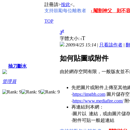
註冊請>
按此
<。
支持鼓勵每位離教者
› 閹割神父 刻不容
TOP
#
3
T
字體大小:
t
2009/4/25 15:14
|
只看該作者
|
如何貼圖或附件
抽刀斷水
由於網存空間有限，一般版友並不
管理員
先把圖片或附件上傳至其他
‧
https://imgbb.com
圖片儲存空
‧
https://www.mediafire.com/
附
再連結到本網：
‧圖片以
連結，或由圖片儲存
‧附件可貼一般超連結