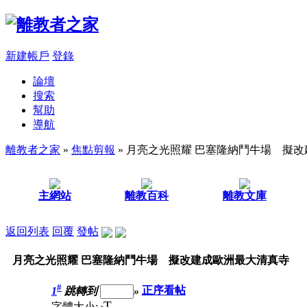
新建帳戶
登錄
論壇
搜索
幫助
導航
離教者之家
»
焦點剪報
» 月亮之光照耀 巴塞隆納鬥牛場 擬
主網站
離教百科
離教文庫
返回列表
回覆
發帖
月亮之光照耀 巴塞隆納鬥牛場 擬改建成歐洲最大清真寺
#
1
跳轉到
»
正序看帖
T
字體大小: