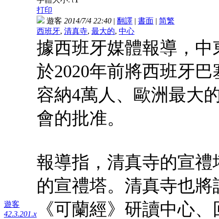
t
打印
遊客
2014/7/4 22:40
|
翻譯
|
書面
|
简
繁
西班牙
,
清真寺
,
最大的
,
中心
據西班牙媒體報導，中
於2020年前將西班牙
容納4萬人、歐洲最大
會的批准。
報導指，清真寺的宣禮
的宣禮塔。清真寺也將
《可蘭經》研讀中心、
遊客
42.3.201.x