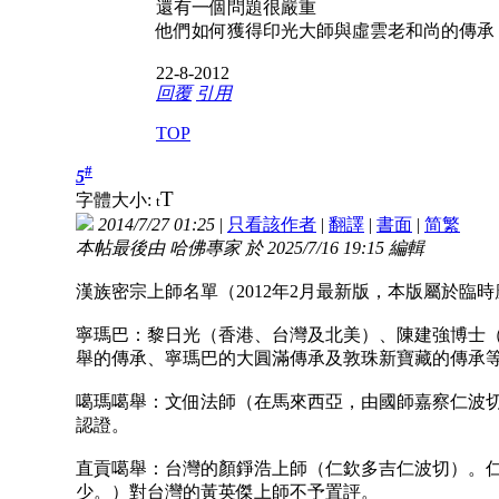
還有一個問題很嚴重
他們如何獲得印光大師與虛雲老和尚的傳承
22-8-2012
回覆
引用
TOP
#
5
T
字體大小:
t
2014/7/27 01:25
|
只看該作者
|
翻譯
|
書面
|
简
繁
本帖最後由 哈佛專家 於 2025/7/16 19:15 編輯
漢族密宗上師名單（2012年2月最新版，本版屬於臨
寧瑪巴：黎日光（香港、台灣及北美）、陳建強博士
舉的傳承、寧瑪巴的大圓滿傳承及敦珠新寶藏的傳承
噶瑪噶舉：文佃法師（在馬來西亞，由國師嘉察仁波
認證。
直貢噶舉：台灣的顏錚浩上師（仁欽多吉仁波切）。
少。）對台灣的黃英傑上師不予置評。