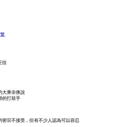
简
繁
正信
的大乘非佛說
師的打鼓手
的密宗不接受，但有不少人認為可以容忍