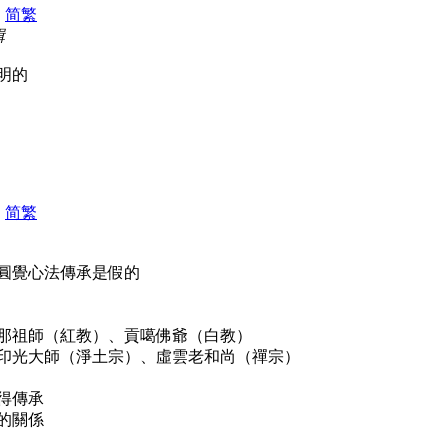
|
简
繁
輯
明的
|
简
繁
圓覺心法傳承是假的
那祖師（紅教）、貢噶佛爺（白教）
印光大師（淨土宗）、虛雲老和尚（禪宗）
得傳承
的關係