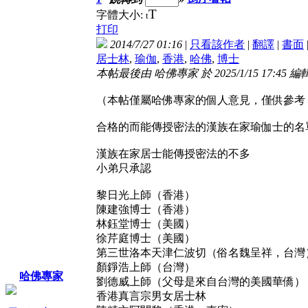
T
字體大小:
t
打印
2014/7/27 01:16
|
只看該作者
|
翻譯
|
書面
居士林
,
瑜伽
,
香港
,
哈佛
,
博士
本帖最後由 哈佛專家 於 2025/1/15 17:45 編
（本帖僅屬哈佛專家的個人意見，僅供參考
合格的而能傳授密法的漢族在家瑜伽士的名
漢族在家居士能傳授密法的不多
小弟只承認
黎日光上師（香港）
陳建強博士（香港）
林鈺堂博士（美國）
徐芹庭博士（美國）
第三世洛本天津仁波切（俗名魏呈祥，台灣
顏錚浩上師（台灣）
哈佛專家
劉德威上師（父母是來自台灣的美國華僑）
香港真言宗男女居士林