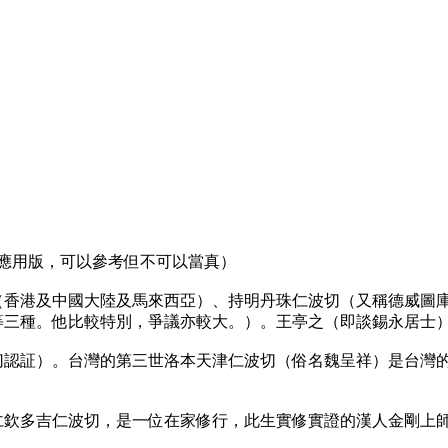
時應用版，可以參考但不可以當真）
（香港及中國大陸及馬來西亞）、持明丹珠仁波切（又稱德威圖
等三種。他比較特別，爭議亦較大。）。王亭之（即談錫永居士
切認証）。台灣的第三世洛本天津仁波切（俗名魏呈祥）是台灣
仁欽多吉仁波切，是一位在家修行，此生實修實證的漢人金剛上