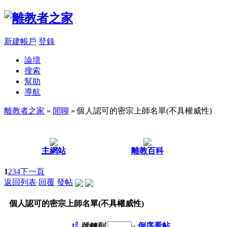
新建帳戶
登錄
論壇
搜索
幫助
導航
離教者之家
»
閒聊
» 個人認可的密宗上師名單(不具權威性)
主網站
離教百科
1
2
3
4
下一頁
返回列表
回覆
發帖
個人認可的密宗上師名單(不具權威性)
#
1
跳轉到
»
倒序看帖