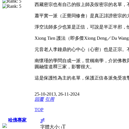
西藏密宗也有自己的假上師及假密宗的名單，
蕭平實一派（正覺同修會）是真正誹謗密宗的
淨空法師多少也算是正信，可說是半正半邪，他
Xiong Tien 護法（即多傑Xiong D
元音老人李鐘鼎的心中心（心密）也是正宗。
南懷瑾的學問自成一派，世稱南學，介於佛教
圓融儒道釋三家，影響很大。
這是保護性為主的名單，保護正信各派免受攻
25-10-2013, 26-11-2024
回覆
引用
TOP
#
哈佛專家
3
T
字體大小:
t