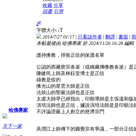
收藏
分享
回覆
引用
#
2
T
字體大小:
t
2014/7/27 01:17
|
只看該作者
|
翻譯
|
書面
|
本帖最後由 哈佛專家 於 2024/11/26 16:28 編輯
護持佛教，捍衛正信的保護名單
公認的西藏密宗各派（或稱藏傳佛教各派）是
陳健民上師及林鈺堂博士是正信
綠教是假的
佛光山的星雲大師是正信
法鼓山的聖嚴法師也是正信
太虛大師早已經指出，印順導師是主張溫和版
演培法師也是正信，據說演培法師是是印順法
哈佛專家
不評論證嚴上人創立的慈濟宗門
天下一家
吳潤江上師傳下的圓覺宗有爭議，一部分正信