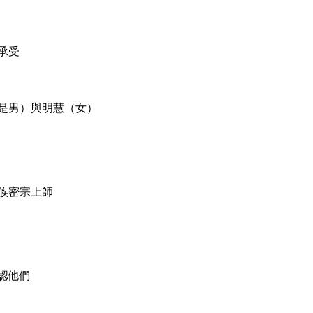
承受
是男）與明慧（女）
族密宗上師
認他們