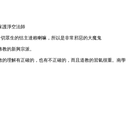
保護淨空法師
別是敵視一切眾生的怙主達賴喇嘛，所以是非常邪惡的大魔鬼
佛教的新興宗派。
教的理解有正確的，也有不正確的，而且道教的習氣很重。南學