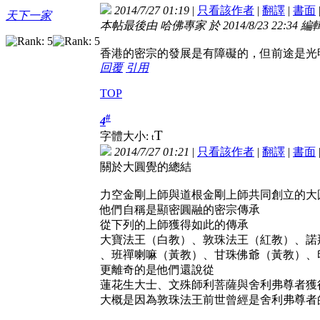
2014/7/27 01:19
|
只看該作者
|
翻譯
|
書面
天下一家
本帖最後由 哈佛專家 於 2014/8/23 22:34 編
香港的密宗的發展是有障礙的，但前途是光
回覆
引用
TOP
#
4
T
字體大小:
t
2014/7/27 01:21
|
只看該作者
|
翻譯
|
書面
關於大圓覺的總結
力空金剛上師與道根金剛上師共同創立的大
他們自稱是顯密圓融的密宗傳承
從下列的上師獲得如此的傳承
大寶法王（白教）、敦珠法王（紅教）、諾
、班禪喇嘛（黃教）、甘珠佛爺（黃教）、
更離奇的是他們還說從
蓮花生大士、文殊師利菩薩與舍利弗尊者獲
大概是因為敦珠法王前世曾經是舍利弗尊者