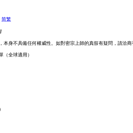
|
简
繁
輯
，本身不具備任何權威性。如對密宗上師的真假有疑問，請洽商
單（全球適用）
）