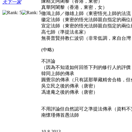
陳精文阿闍黎（香港，東密）
天下一家
真華阿闍黎（香港，東密，女）
徹鴻上師／徹雄上師（東密悟光上師的法流
徽定法師（東密的悟光法師親自指定的兩位
宣定法師（東密的悟光法師親自指定的兩位
高七師（準提法名家）
無畏普賢持教仁波切（非常低調，來自台灣
(中略)
不評論
（因為不知道如何回答下列的修行人的評價
韓同上師的傳承
圓覺宗的傳承（只有諾那華藏精舍合格，但
吳立民之後的傳承（唐密）
馮達庵之後的傳承（唐密）
不用評論但自然認可之準提法傳承（資料不
南懷瑾傳首愚法師
10-8-2013