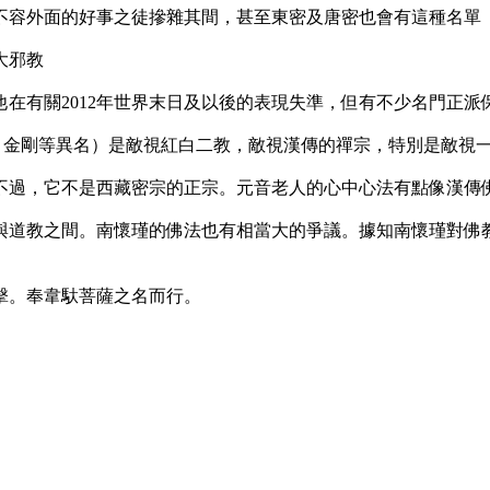
不容外面的好事之徒摻雜其間，甚至東密及唐密也會有這種名單
大邪教
在有關2012年世界末日及以後的表現失準，但有不少名門正派
eng／Da Wang 金剛等異名）是敵視紅白二教，敵視漢傳的禪宗，特
不過，它不是西藏密宗的正宗。元音老人的心中心法有點像漢傳
與道教之間。南懷瑾的佛法也有相當大的爭議。據知南懷瑾對佛
擊。奉韋馱菩薩之名而行。