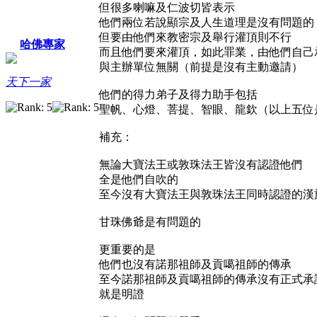
但很多喇嘛及仁波切皆表示
他們兩位若說顯宗及人生道理是沒有問題的
但要由他們來教密宗及舉行灌頂則不行
哈佛專家
而且他們要來灌頂，如此罪業，由他們自己
與主辦單位無關（前提是沒有主動邀請）
天下一家
他們的得力弟子及得力助手包括
聖帆、心燈、菩提、智眼、龍欽（以上五位
補充：
無論大寶法王或敦珠法王皆沒有認證他們
全是他們自吹的
至今沒有大寶法王與敦珠法王同時認證的漢
甘珠佛爺是有問題的
更重要的是
他們也沒有諾那祖師及貢噶祖師的傳承
至今諾那祖師及貢噶祖師的傳承沒有正式承
就是明證