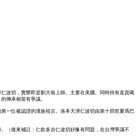
庫仁波切，實際即是劉大衛上師。主要在美國。同時持有直貢噶
）的傳承相當有爭議。
的第一位被認證的漢族祖古。洛本天津仁波切由第十四世夏瑪巴
師。（後來補註：仁欽多吉仁波切好像有問題，在台灣爭議不