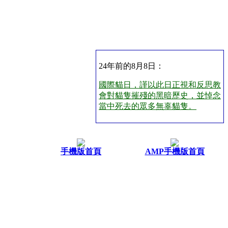
24年前的8月8日：
國際貓日，謹以此日正視和反思教
會對貓隻摧殘的黑暗歷史，並悼念
當中死去的眾多無辜貓隻。
手機版首頁
AMP手機版首頁