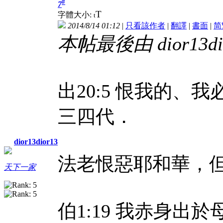
#
7
T
字體大小:
t
2014/8/14 01:12
|
只看該作者
|
翻譯
|
書面
|
简
本帖最後由 dior13dior
出20:5 恨我的
三四代．
dior13dior13
法老恨惡耶和華，
天下一家
伯1:19 我赤身