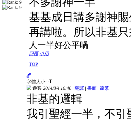
不多謝神一半
基基成日講多謝神賜
再講啦。所以非基只
人一半好公平喎
回覆
引用
TOP
#
4
T
字體大小:
t
遊客
2014/8/4 16:40
|
翻譯
|
書面
|
简
繁
非基的邏輯
我引聖經一半，不引