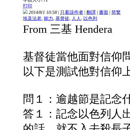
t
打印
2014/8/1 10:58
|
只看該作者
|
翻譯
|
書面
|
简
繁
埃及法老
,
能力
,
基督徒
,
人人
,
以色列
From 三基 Hendera
基督徒當他面對信仰
以下是測試他對信仰
問１：逾越節是記念
答１：記念以色列人
的話，就不入去殺長