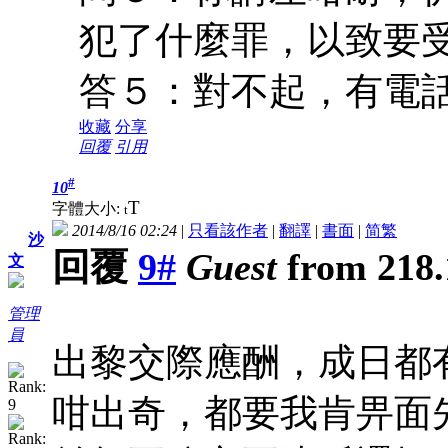
犯了什麼罪，以致要
答５：對不起，有電
收藏
分享
回覆
引用
#
10
T
字體大小:
t
2014/8/16 02:24
|
只看該作者
|
翻譯
|
書面
|
简
繁
沙
回覆
9#
Guest
from 218.
文
管理
員
出黎交際應酬，成日都
咁出奇，都要我肯畀面