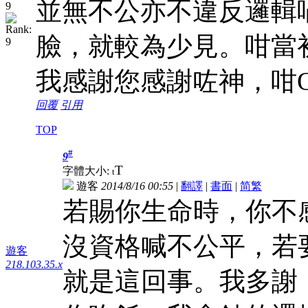
並無不公亦不違反邏輯
臉，就較為少見。咁當
我感謝您感謝咗神，咁
回覆
引用
TOP
#
9
T
字體大小:
t
遊客
2014/8/16 00:55
|
翻譯
|
書面
|
简
繁
若賜你生命時，你不
沒資格喊不公平，若
遊客
218.103.35.x
就是這回事。我多謝