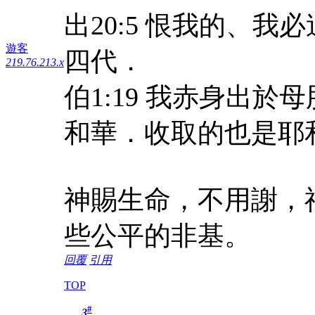
出20:5 恨我的、
遊客
四代．
219.76.213.x
伯1:19 我赤身出
和華．收取的也是耶
神賜生命，不用謝，
些公平的非基。
回覆
引用
TOP
#
3