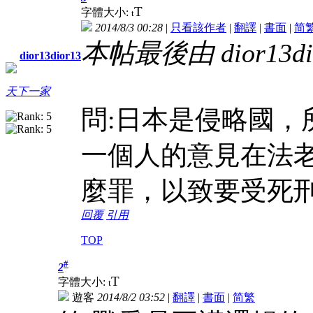
T
字體大小:
t
2014/8/3 00:28
|
只看該作者
|
翻譯
|
書面
|
简
本帖最後由 dior13dior
dior13dior13
天下一家
問:日本是侵略國，
一個人的意見在法
麼罪，以致要受死
回覆
引用
TOP
#
2
T
字體大小:
t
遊客
2014/8/2 03:52
|
翻譯
|
書面
|
简
繁