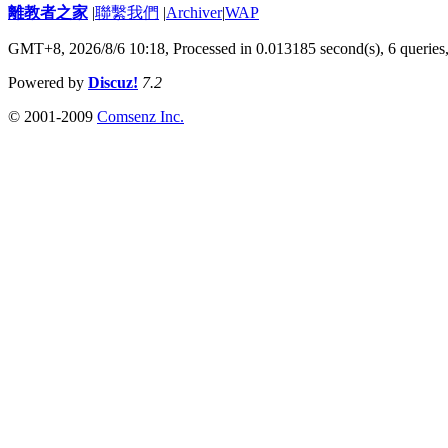
離教者之家
|
聯繫我們
|
Archiver
|
WAP
GMT+8, 2026/8/6 10:18,
Processed in 0.013185 second(s), 6 queries
Powered by
Discuz!
7.2
© 2001-2009
Comsenz Inc.