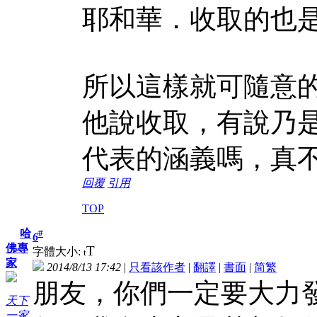
耶和華．收取的也
所以這樣就可隨意
他說收取，有說乃
代表的涵義嗎，真
回覆
引用
TOP
哈
#
6
佛專
T
字體大小:
t
家
2014/8/13 17:42
|
只看該作者
|
翻譯
|
書面
|
简
繁
朋友，你們一定要大力
天下
一家