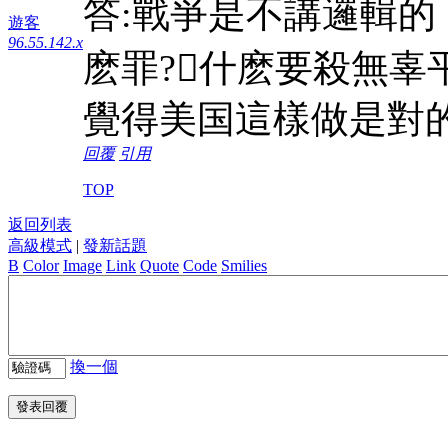
答:戰爭是不講邏輯
遊客
96.55.142.x
麽罪?什麽要殺無辜
覺得美国這樣做是對
回覆
引用
TOP
返回列表
高級模式
|
發新話題
B
Color
Image
Link
Quote
Code
Smilies
換一個
發表回覆