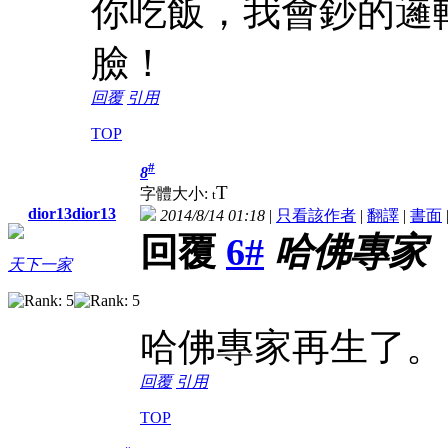
你吃飯，我會鈔的邏
臉！
回覆
引用
TOP
#
8
T
字體大小:
t
dior13dior13
2014/8/14 01:18
|
只看該作者
|
翻譯
|
書面
回覆
6#
哈佛專家
天下一家
哈佛專家再生了。
回覆
引用
TOP