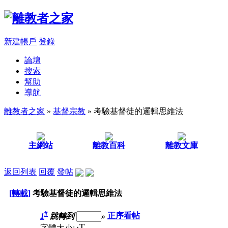
新建帳戶
登錄
論壇
搜索
幫助
導航
離教者之家
»
基督宗教
» 考驗基督徒的邏輯思維法
主網站
離教百科
離教文庫
返回列表
回覆
發帖
[轉載]
考驗基督徒的邏輯思維法
#
1
跳轉到
»
正序看帖
T
字體大小: