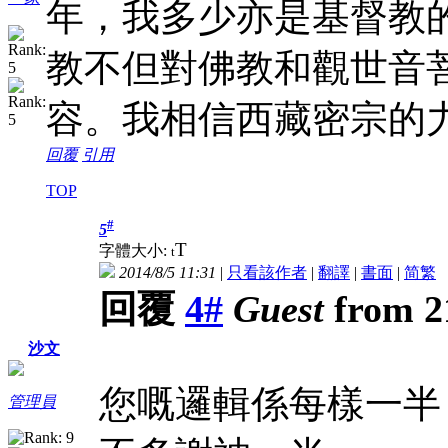
年，我多少亦是基督教
教不但對佛教和觀世音
容。我相信西藏密宗的
回覆
引用
TOP
#
5
T
字體大小:
t
2014/8/5 11:31
|
只看該作者
|
翻譯
|
書面
|
简
繁
回覆
4#
Guest
from 21
沙文
您嘅邏輯係每樣一半
管理員