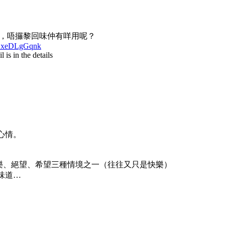
，唔攞黎回味仲有咩用呢？
3GxeDLgGqnk
is in the details
心情。
出快樂、絕望、希望三種情境之一（往往又只是快樂）
味道…