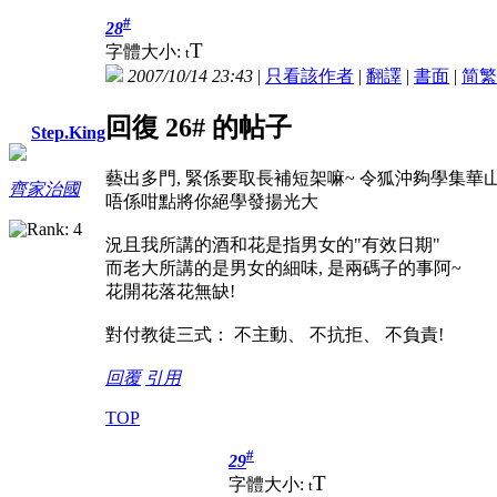
#
28
T
字體大小:
t
2007/10/14 23:43
|
只看該作者
|
翻譯
|
書面
|
简
繁
回復 26# 的帖子
Step.King
藝出多門, 緊係要取長補短架嘛~ 令狐沖夠學集華
齊家治國
唔係咁點將你絕學發揚光大
況且我所講的酒和花是指男女的"有效日期"
而老大所講的是男女的細味, 是兩碼子的事阿~
花開花落花無缺!
對付教徒三式： 不主動、 不抗拒、 不負責!
回覆
引用
TOP
#
29
T
字體大小:
t