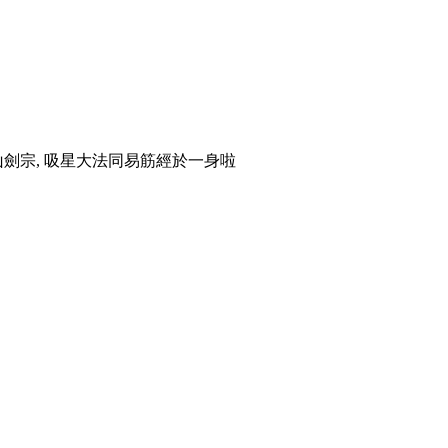
山劍宗, 吸星大法同易筋經於一身啦