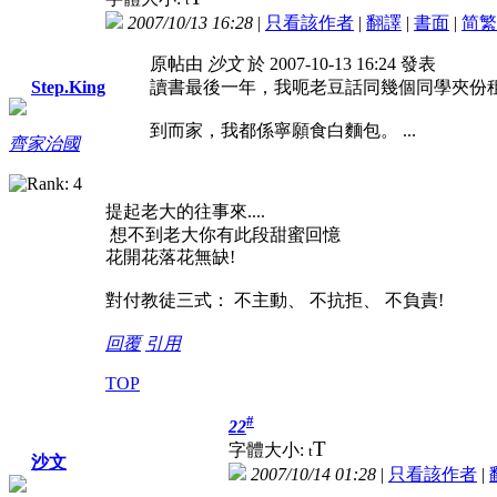
2007/10/13 16:28
|
只看該作者
|
翻譯
|
書面
|
简
繁
原帖由
沙文
於 2007-10-13 16:24 發表
讀書最後一年，我呃老豆話同幾個同學夾份
Step.King
到而家，我都係寧願食白麵包。 ...
齊家治國
提起老大的往事來....
想不到老大你有此段甜蜜回憶
花開花落花無缺!
對付教徒三式： 不主動、 不抗拒、 不負責!
回覆
引用
TOP
#
22
T
字體大小:
t
沙文
2007/10/14 01:28
|
只看該作者
|