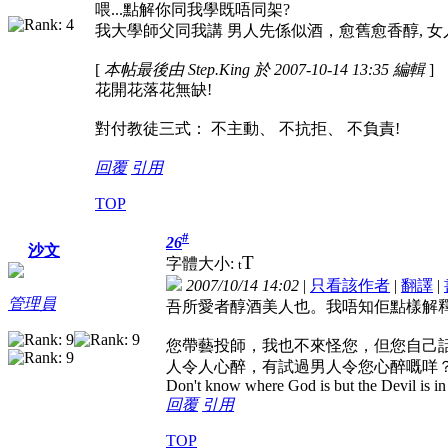
喂...點解你同我學既唔同架?
我大學師父同我講 男人先係似酒，愈舊愈香醇, 女人就似花, 
[
本帖最後由 Step.King 於 2007-10-14 13:35 編輯
]
花開花落花無缺!
對付教徒三式： 不主動、 不抗拒、 不負責!
回覆
引用
TOP
#
26
沙文
T
字體大小:
t
2007/10/14 14:02
|
只看該作者
|
翻譯
|
管理員
吾所愛者醇酒美人也。我唔知佢點樣解
您帶藝投師，我也不來怪您，但您自己
人令人心醉，有試過男人令您心醉嘅咩
Don't know where God is but the Devil is in 
回覆
引用
TOP