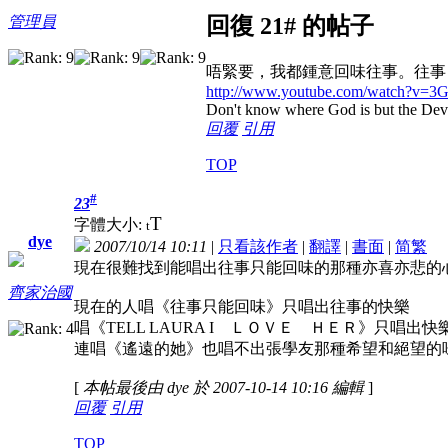
管理員
回復 21# 的帖子
唔緊要，我都鍾意回味往事。往事
http://www.youtube.com/watch?v=
Don't know where God is but the Devil 
回覆
引用
TOP
#
23
T
字體大小:
t
dye
2007/10/14 10:11
|
只看該作者
|
翻譯
|
書面
|
简
繁
現在很難找到能唱出往事只能回味的那種亦喜亦悲的
齊家治國
現在的人唱《往事只能回味》只唱出往事的快樂
唱《TELL LAURA I ＬＯＶＥ ＨＥＲ》只唱
連唱《遙遠的她》也唱不出張學友那種希望和絕望的
[
本帖最後由 dye 於 2007-10-14 10:16 編輯
]
回覆
引用
TOP