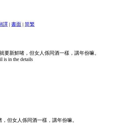
翻譯
|
書面
|
简
繁
就要新鮮啫，但女人係同酒一樣，講年份嘛。
is in the details
啫，但女人係同酒一樣，講年份嘛。