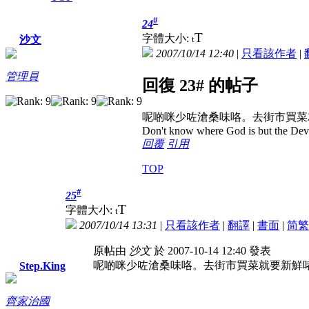
#
24
T
字體大小:
t
沙文
2007/10/14 12:40
|
只看該作者
|
管理員
回復 23# 的帖子
呢啲咪少咗滄桑味咯。去街市買菜
Don't know where God is but the Devil 
回覆
引用
TOP
#
25
T
字體大小:
t
2007/10/14 13:31
|
只看該作者
|
翻譯
|
書面
|
简
繁
原帖由
沙文
於 2007-10-14 12:40 發表
呢啲咪少咗滄桑味咯。去街市買菜就要新鮮
Step.King
齊家治國