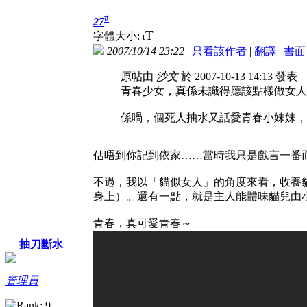
#
27
T
字體大小:
t
2007/10/14 23:22
|
只看該作者
|
翻譯
|
書面
原帖由
沙文
於 2007-10-13 14:13 發表
青春少女，真係未識得應該點樣做女人
係喎，個死人抽水又話愛青春小妹妹，
估唔到你記到依家……當時我只是戲言一番
不過，我以「貓似女人」的角度來看，收養
身上）。還有一點，就是主人能體味貓兒由
青春，真可愛青春～
抽刀斷水
管理員