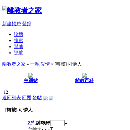
新建帳戶
登錄
論壇
搜索
幫助
導航
離教者之家
»
一軛‧愛情
» [轉載] 可憐人
主網站
離教百科
1
2
返回列表
回覆
發帖
[轉載] 可憐人
#
21
跳轉到
»
T
字體大小:
t