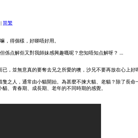
|
简
繁
嘛，得個樣，好睇唔好用。
但係点解佢又對我師妹感興趣嘅呢？您知唔知点解呀？
...
而已，並無意真的要奪去兄之所愛的噢，沙兄不要再放在心上好
貓隻之人，通常由小貓開始。為甚麼不揀大貓、老貓？除了長命
小貓、青春期、成長期、老年的不同時期的感覺。