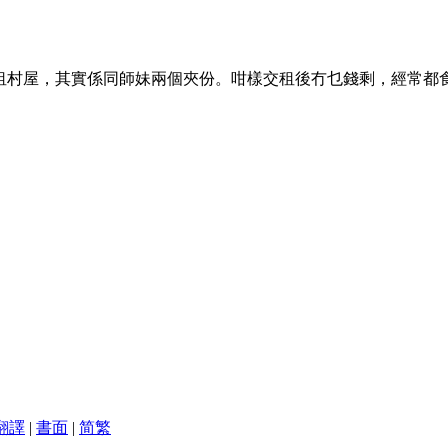
租村屋，其實係同師妹兩個夾份。咁樣交租後冇乜錢剩，經常都
翻譯
|
書面
|
简
繁