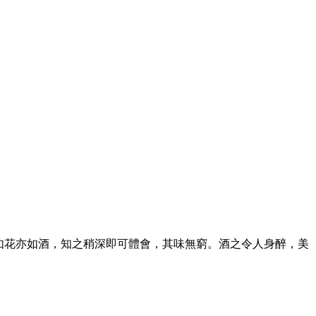
如花亦如酒，知之稍深即可體會，其味無窮。酒之令人身醉，美