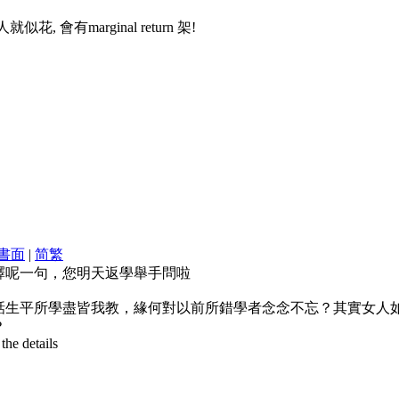
會有marginal return 架!
書面
|
简
繁
釋呢一句，您明天返學舉手問啦
話生平所學盡皆我教，緣何對以前所錯學者念念不忘？其實女人
？
the details