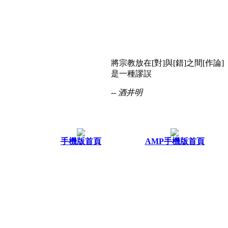
將宗教放在[對]與[錯]之間[作論]
是一種謬誤
-- 酒井明
手機版首頁
AMP手機版首頁