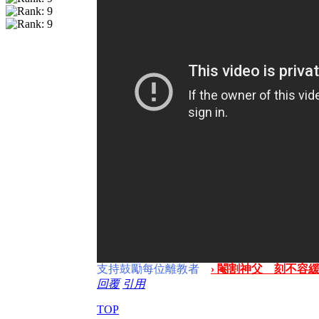
支持鼓勵每位離教者
› 閹割神父 刻不容緩 
回覆
引用
TOP