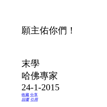
願主佑你們！
末學
哈佛專家
24-1-2015
收藏
分享
回覆
引用