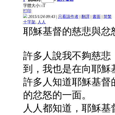
T
字體大小:
t
打印
2015/1/24 09:43
|
只看該作者
|
翻譯
|
書面
|
简
繁
十字架
,
人人
耶穌基督的慈悲與忿
許多人說我不夠慈悲
到，我也是在向耶穌
許多人知道耶穌基督
的忿怒的一面。
人人都知道，耶穌基