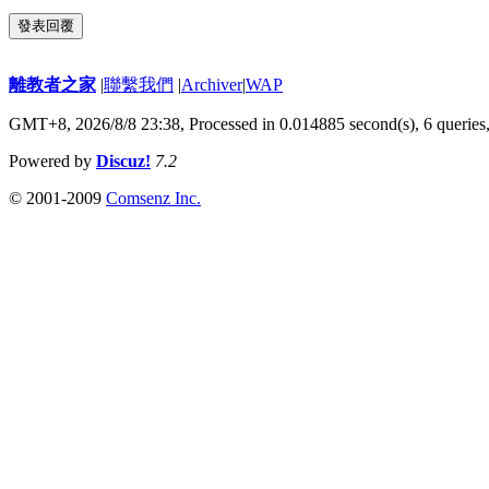
發表回覆
離教者之家
|
聯繫我們
|
Archiver
|
WAP
GMT+8, 2026/8/8 23:38,
Processed in 0.014885 second(s), 6 queries
Powered by
Discuz!
7.2
© 2001-2009
Comsenz Inc.