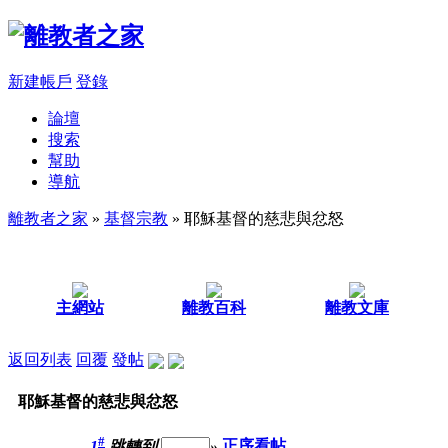
新建帳戶
登錄
論壇
搜索
幫助
導航
離教者之家
»
基督宗教
» 耶穌基督的慈悲與忿怒
主網站
離教百科
離教文庫
返回列表
回覆
發帖
耶穌基督的慈悲與忿怒
#
1
跳轉到
»
正序看帖