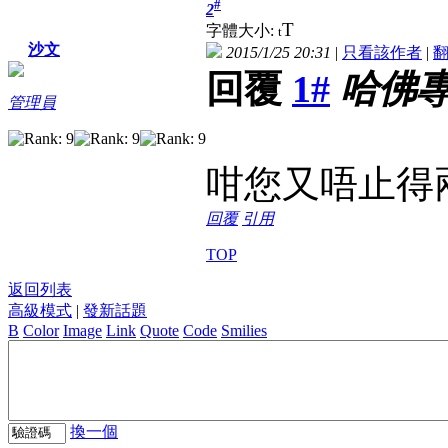
#
2
T
字體大小:
t
沙文
2015/1/25 20:31
|
只看該作者
|
回覆
1#
哈佛
管理員
咁您又唔止得
回覆
引用
TOP
返回列表
高級模式
|
發新話題
B
Color
Image
Link
Quote
Code
Smilies
換一個