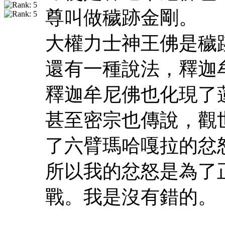
尊叫做穢跡金剛。
大權力士神王佛是穢
還有一種說法，釋迦
釋迦牟尼佛也化現了
甚至密宗也傳說，觀
了六臂瑪哈嘎拉的忿
所以我的忿怒是為了
戰。我是沒有錯的。