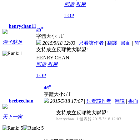
回覆
引用
TOP
henrychan11
#
45
T
字體大小:
t
遊子駐足
2015/5/18 12:03
|
只看該作者
|
翻譯
|
書面
|
简
支持成立反耶教大聯盟!
HENRY CHAN
回覆
引用
TOP
#
46
T
字體大小:
t
beebeechan
2015/5/18 17:07
|
只看該作者
|
翻譯
|
書面
支持成立反耶教大聯盟!
天下一家
henrychan11 發表於 2015/5/18 12:03