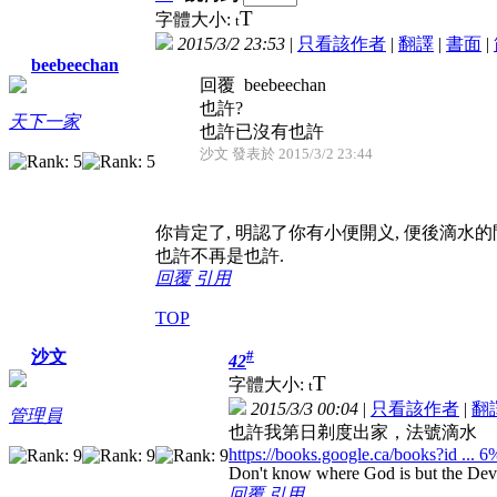
T
字體大小:
t
2015/3/2 23:53
|
只看該作者
|
翻譯
|
書面
|
beebeechan
回覆 beebeechan
也許?
天下一家
也許已沒有也許
沙文 發表於 2015/3/2 23:44
你肯定了, 明認了你有小便開义, 便後滴水的
也許不再是也許.
回覆
引用
TOP
#
沙文
42
T
字體大小:
t
2015/3/3 00:04
|
只看該作者
|
翻
管理員
也許我第日剃度出家，法號滴水
https://books.google.ca/books?id ..
Don't know where God is but the Devil 
回覆
引用