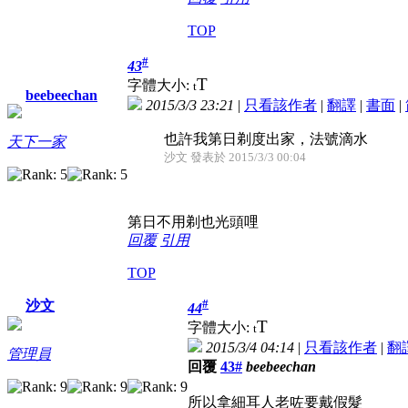
TOP
#
43
T
字體大小:
t
beebeechan
2015/3/3 23:21
|
只看該作者
|
翻譯
|
書面
|
也許我第日剃度出家，法號滴水
天下一家
沙文 發表於 2015/3/3 00:04
第日不用剃也光頭哩
回覆
引用
TOP
#
沙文
44
T
字體大小:
t
2015/3/4 04:14
|
只看該作者
|
翻
管理員
回覆
43#
beebeechan
所以拿細耳人老咗要戴假髮