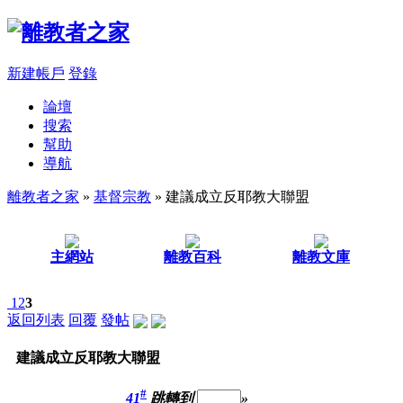
新建帳戶
登錄
論壇
搜索
幫助
導航
離教者之家
»
基督宗教
» 建議成立反耶教大聯盟
主網站
離教百科
離教文庫
1
2
3
返回列表
回覆
發帖
建議成立反耶教大聯盟
#
41
跳轉到
»