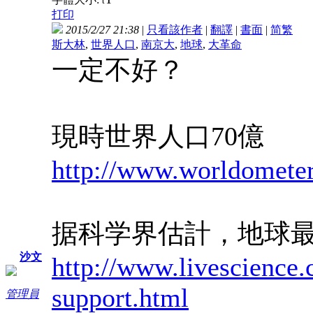
t
打印
2015/2/27 21:38
|
只看該作者
|
翻譯
|
書面
|
简
繁
斯大林
,
世界人口
,
南京大
,
地球
,
大革命
一定不好？
現時世界人口70億
http://www.worldometer
据科学界估計，地球最
沙文
http://www.livescience.
support.html
管理員