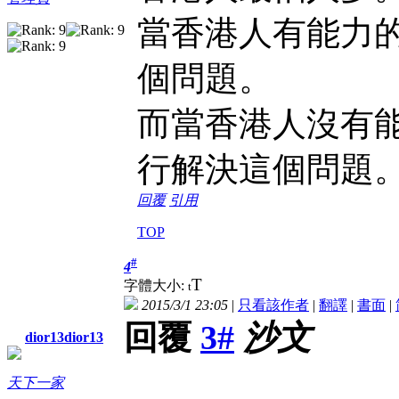
當香港人有能力
個問題。
而當香港人沒有
行解決這個問題
回覆
引用
TOP
#
4
T
字體大小:
t
2015/3/1 23:05
|
只看該作者
|
翻譯
|
書面
|
回覆
3#
沙文
dior13dior13
天下一家