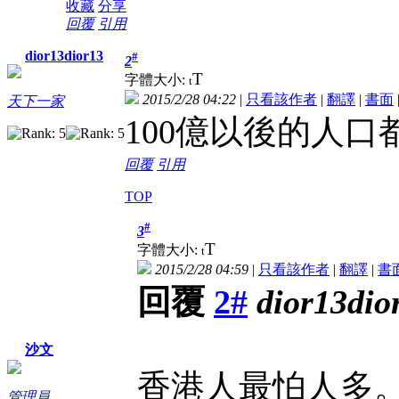
收藏
分享
回覆
引用
dior13dior13
#
2
T
字體大小:
t
2015/2/28 04:22
|
只看該作者
|
翻譯
|
書面
天下一家
100億以後的人
回覆
引用
TOP
#
3
T
字體大小:
t
2015/2/28 04:59
|
只看該作者
|
翻譯
|
書
回覆
2#
dior13dio
沙文
香港人最怕人多
管理員