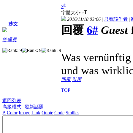
#
7
T
字體大小:
t
2016/11/18 03:06
|
只看該作者
|
沙文
回覆
6#
Guest
管理員
Was vernünftig i
und was wirklich
回覆
引用
TOP
返回列表
高級模式
|
發新話題
B
Color
Image
Link
Quote
Code
Smilies