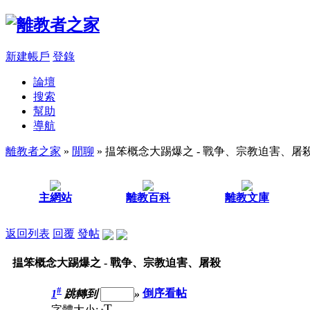
新建帳戶
登錄
論壇
搜索
幫助
導航
離教者之家
»
閒聊
» 揾笨概念大踢爆之 - 戰争、宗教迫害、屠
主網站
離教百科
離教文庫
返回列表
回覆
發帖
揾笨概念大踢爆之 - 戰争、宗教迫害、屠殺
#
1
跳轉到
»
倒序看帖
T
字體大小: