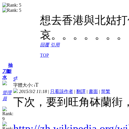
想去香港與北姑打
哀。。。。。。。
回覆
引用
TOP
抽
刀斷
水
#
5
T
字體大小:
t
2015/3/2 11:18
|
只看該作者
|
翻譯
|
書面
|
简
繁
管理
下次，要到旺角砵蘭街
員
http://zh.wikipedia.