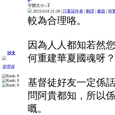
6
T
字體大小:
t
2015/3/24 21:28
|
只看該作者
|
翻譯
|
書面
|
简
較為合理咯。
因為人人都知若然
沙文
何重建華夏國魂呀
管理員
基督徒好友一定係
問阿貴都知，所以
嘅。