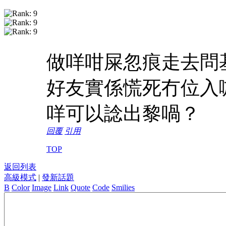
做咩咁屎忽痕走去問
好友實係慌死冇位入
咩可以諗出黎喎？
回覆
引用
TOP
返回列表
高級模式
|
發新話題
B
Color
Image
Link
Quote
Code
Smilies