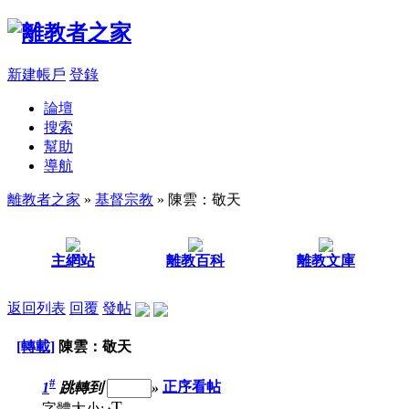
新建帳戶
登錄
論壇
搜索
幫助
導航
離教者之家
»
基督宗教
» 陳雲：敬天
主網站
離教百科
離教文庫
返回列表
回覆
發帖
[轉載]
陳雲：敬天
#
1
跳轉到
»
正序看帖
T
字體大小: