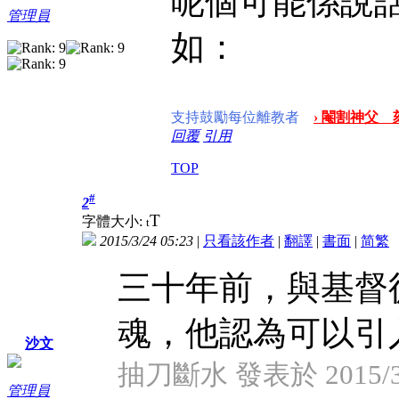
呢個可能係說
管理員
如：
支持鼓勵每位離教者
› 閹割神父 
回覆
引用
TOP
#
2
T
字體大小:
t
2015/3/24 05:23
|
只看該作者
|
翻譯
|
書面
|
简
繁
三十年前，與基督
魂，他認為可以引
沙文
抽刀斷水 發表於 2015/3/2
管理員