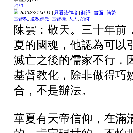
t
打印
2015/3/24 00:11
|
只看該作者
|
翻譯
|
書面
|
简
繁
基督教
,
道教佛教
,
基督徒
,
人人
,
如何
陳雲：敬天。三十年前
夏的國魂，他認為可以
滅亡之後的儒家不行，
基督教化，除非做得巧
合，不是辦法。
華夏有天帝信仰，在滿