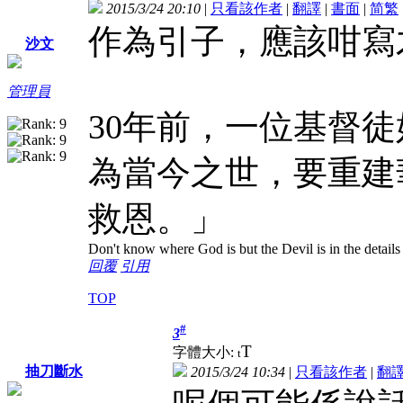
2015/3/24 20:10
|
只看該作者
|
翻譯
|
書面
|
简
繁
作為引子，應該咁寫
沙文
管理員
30年前，一位基督
為當今之世，要重建
救恩。」
Don't know where God is but the Devil is in the details
回覆
引用
TOP
#
3
T
字體大小:
t
抽刀斷水
2015/3/24 10:34
|
只看該作者
|
翻