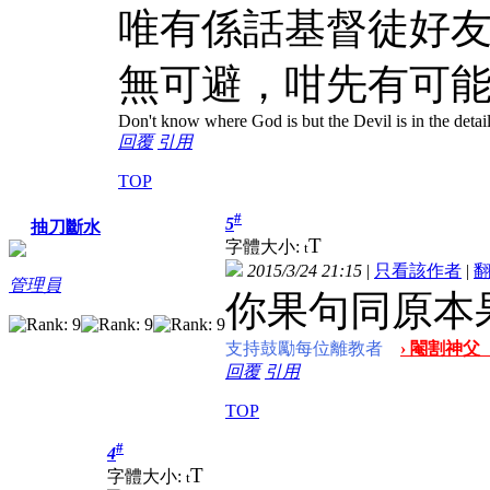
唯有係話基督徒好
無可避，咁先有可
Don't know where God is but the Devil is in the detai
回覆
引用
TOP
#
5
抽刀斷水
T
字體大小:
t
2015/3/24 21:15
|
只看該作者
|
管理員
你果句同原本
支持鼓勵每位離教者
› 閹割神父
回覆
引用
TOP
#
4
T
字體大小:
t