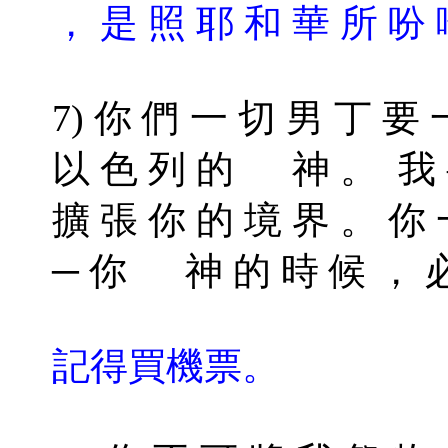
， 是 照 耶 和 華 所 吩 
7) 你 們 一 切 男 丁 要 
以 色 列 的 神 。 我 要
擴 張 你 的 境 界 。 你 
─ 你 神 的 時 候 ， 必
記得買機票。