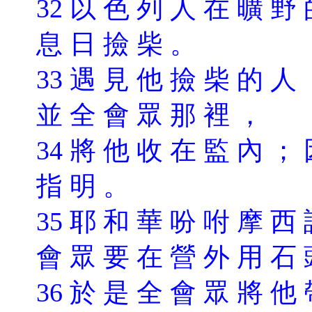
32 以 色 列 人 在 曠 野
息 日 撿 柴 。
33 遇 見 他 撿 柴 的 人
並 全 會 眾 那 裡 ，
34 將 他 收 在 監 內 ；
指 明 。
35 耶 和 華 吩 咐 摩 西
會 眾 要 在 營 外 用 石
3
6 於 是 全 會 眾 將 他