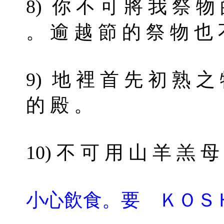
8) 你 不 可 將 我 祭 物
。 逾 越 節 的 祭 物 也 
9) 地 裡 首 先 初 熟 
的 殿 。
10) 不 可 用 山 羊 羔 
小心飲食。要 ＫＯＳ