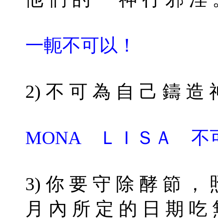
一軛不可以！
2) 不 可 為 自 己 鑄 造 
MONA ＬＩＳＡ 不
3) 你 要 守 除 酵 節 ，
月 內 所 定 的 日 期 吃 