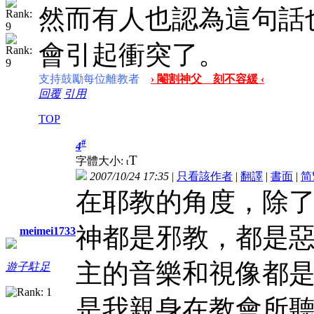
然而有人也認為這句話
會引起衝突了。
支持鼓勵每位離教者
› 閹割神父 刻不容緩 ‹
回覆
引用
TOP
#
4
T
字體大小:
t
2007/10/24 17:35
|
只看該作者
|
翻譯
|
書面
|
简
在耶教的角度，除
神都是邪教，都是
meimei1733
主的音樂和視像都是
遊子駐足
是我親身在教會所聽