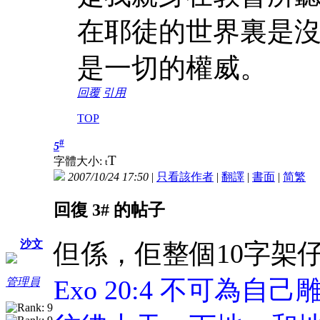
在耶徒的世界裏是
是一切的權威。
回覆
引用
TOP
#
5
T
字體大小:
t
2007/10/24 17:50
|
只看該作者
|
翻譯
|
書面
|
简
繁
回復 3# 的帖子
沙文
但係，佢整個10字架
Exo 20:4 不可
管理員