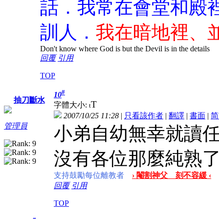
話．我常在會堂和殿
訓人．
我在暗地裡、
Don't know where God is but the Devil is in the details
回覆
引用
TOP
#
10
抽刀斷水
T
字體大小:
t
2007/10/25 11:28
|
只看該作者
|
翻譯
|
書面
|
简
管理員
小弟自幼無幸就讀
沒有各位那麼純熟
支持鼓勵每位離教者
› 閹割神父 刻不容緩 ‹
回覆
引用
TOP