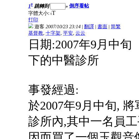
#
1
跳轉到
»
倒序看帖
T
字體大小:
t
打印
遊客
2007/10/23 23:14
|
翻譯
|
書面
|
简
繁
基督教
,
十字架
,
平安
,
云云
日期:2007年9月中
下的中醫診所
事發經過:
於2007年9月中旬,
診所內,其中一名員工
因而買了一個玉觀音像