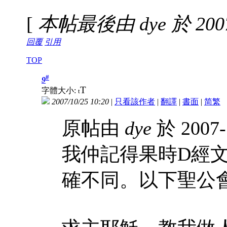
[
本帖最後由 dye 於 2007-
回覆
引用
TOP
#
9
T
字體大小:
t
2007/10/25 10:20
|
只看該作者
|
翻譯
|
書面
|
简
繁
原帖由
dye
於 2007-
我仲記得果時D經
確不同。以下聖公