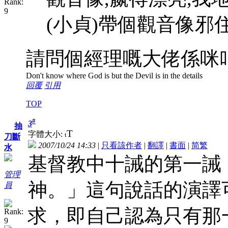
(小貞)帶個觀音像邪
請問個經理嘅大佬係咪
Don't know where God is but the Devil is in the details
回覆
引用
TOP
#
3
抽
T
字體大小:
t
刀斷
2007/10/24 14:33
|
只看該作者
|
翻譯
|
書面
|
简
繁
水
基督教中十誡的第一誡
管理
神。」這句說話的演譯
員
求，即自己認為只有那