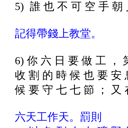
5) 誰 也 不 可 空 手 朝
記得帶錢上教堂。
6) 你 六 日 要 做 工 ，
收 割 的 時 候 也 要 安 
候 要 守 七 七 節 ； 又
六天工作天。罰則