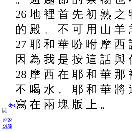
26 地 裡 首 先 初 熟 之
的 殿 。 不 可 用 山 羊
27 耶 和 華 吩 咐 摩 西
因 為 我 是 按 這 話 與
28 摩 西 在 耶 和 華 那
不 喝 水 。 耶 和 華 將
寫 在 兩 塊 版 上 。
dye
齊家
治國
————