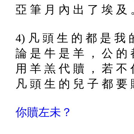
亞 筆 月 內 出 了 埃 及
4) 凡 頭 生 的 都 是 我
論 是 牛 是 羊 ， 公 的
用 羊 羔 代 贖 ， 若 不 
凡 頭 生 的 兒 子 都 要 
你贖左未？