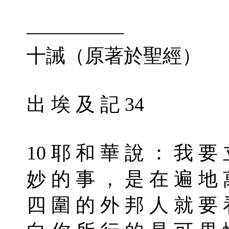
—————
十誡（原著於聖經）
出 埃 及 記 34
10 耶 和 華 說 ： 我 要
妙 的 事 ， 是 在 遍 地 
四 圍 的 外 邦 人 就 要 