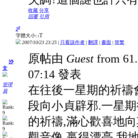
收藏
分享
回覆
引用
#
2
T
字體大小:
t
2007/10/23 23:25
|
只看該作者
|
翻譯
|
書面
|
简
繁
原帖由
Guest
from 61.
沙
文
07:14 發表
管理
在往後一星期的祈禱
員
段向小貞辟邪.一星
的祈禱,滿心歡喜地向
觀音像,嬴得漂亮,我