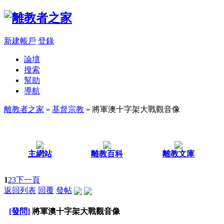
新建帳戶
登錄
論壇
搜索
幫助
導航
離教者之家
»
基督宗教
» 將軍澳十字架大戰觀音像
主網站
離教百科
離教文庫
1
2
3
下一頁
返回列表
回覆
發帖
[發問]
將軍澳十字架大戰觀音像