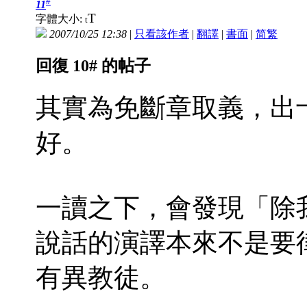
#
11
T
字體大小:
t
2007/10/25 12:38
|
只看該作者
|
翻譯
|
書面
|
简
繁
回復 10# 的帖子
其實為免斷章取義，出
好。
一讀之下，會發現「除
說話的演譯本來不是要
有異教徒。