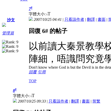
#
7
T
字體大小:
t
2007/10/25 04:41
|
只看該作者
|
翻譯
|
書面
|
沙文
回復 6# 的帖子
管理員
以前讀大秦景教學
陣細，唔識問究竟
Don't know where God is but the Devil is in the deta
回覆
引用
TOP
#
8
T
字體大小:
t
2007/10/25 09:33
|
只看該作者
|
翻譯
|
書面
|
简
繁