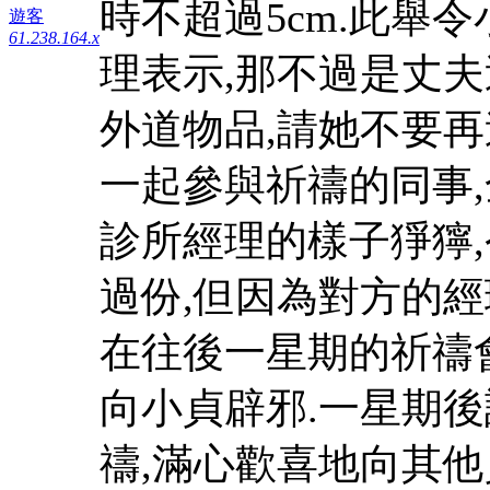
時不超過5cm.此舉
遊客
61.238.164.x
理表示,那不過是丈夫
外道物品,請她不要再
一起參與祈禱的同事,
診所經理的樣子猙獰,
過份,但因為對方的經
在往後一星期的祈禱
向小貞辟邪.一星期
禱,滿心歡喜地向其他