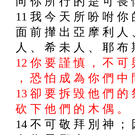
向 你 所 行 的 是 可 畏
11 我 今 天 所 吩 咐 你
面 前 攆 出 亞 摩 利 人 
人 、 希 未 人 、 耶 布
12 你 要 謹 慎 ， 不 可
， 恐 怕 成 為 你 們 中
13 卻 要 拆 毀 他 們 的
砍 下 他 們 的 木 偶 。
14 不 可 敬 拜 別 神 ；