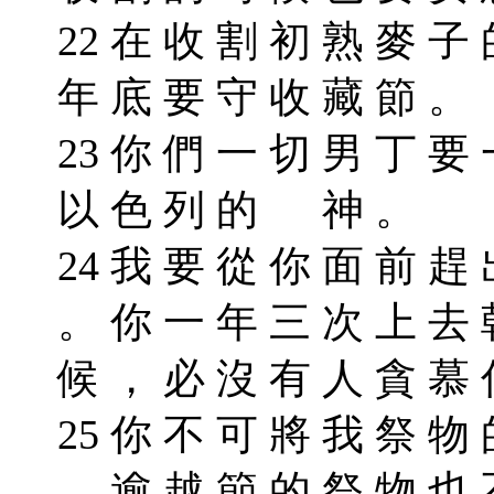
22 在 收 割 初 熟 麥 子
年 底 要 守 收 藏 節 。
23 你 們 一 切 男 丁 要
以 色 列 的 神 。
24 我 要 從 你 面 前 趕
。 你 一 年 三 次 上 去
候 ， 必 沒 有 人 貪 慕
25 你 不 可 將 我 祭 物
。 逾 越 節 的 祭 物 也